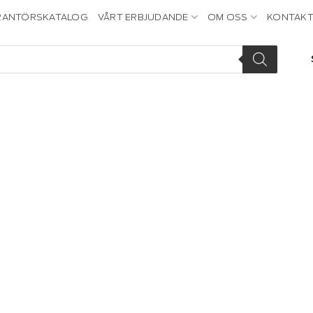
RANTÖRSKATALOG
VÅRT ERBJUDANDE
OM OSS
KONTAKT
Add to
wishlist