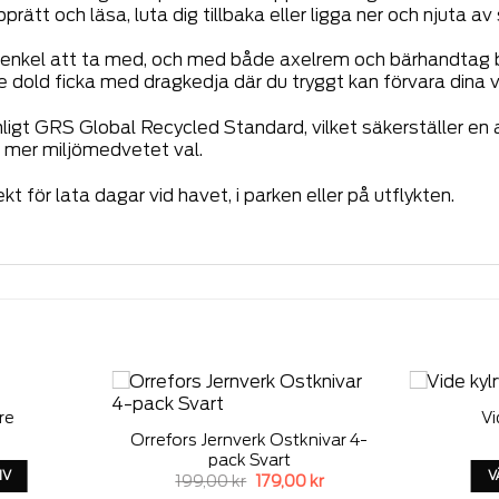
prätt och läsa, luta dig tillbaka eller ligga ner och njuta av 
n enkel att ta med, och med både axelrem och bärhandtag b
dold ficka med dragkedja där du tryggt kan förvara dina 
nligt GRS Global Recycled Standard, vilket säkerställer en 
tt mer miljömedvetet val.
för lata dagar vid havet, i parken eller på utflykten.
re
Vi
Add to
Add to
Orrefors Jernverk Ostknivar 4-
wishlist
wishlist
pack Svart
IV
V
Det
Det
199,00
kr
179,00
kr
ursprungliga
nuvarande