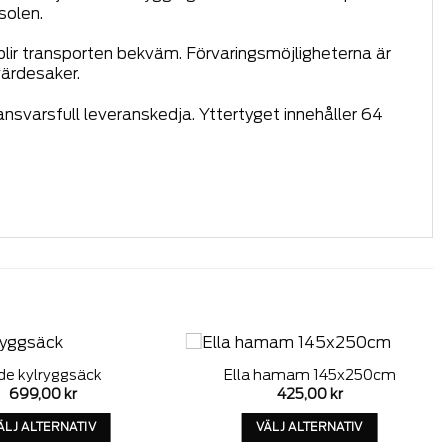
solen.
lir transporten bekväm. Förvaringsmöjligheterna är
värdesaker.
ansvarsfull leveranskedja. Yttertyget innehåller 64
de kylryggsäck
Ella hamam 145x250cm
Add to
Add to
699,00
kr
425,00
kr
wishlist
wishlist
ÄLJ ALTERNATIV
VÄLJ ALTERNATIV