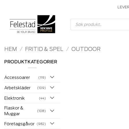
Skip
LEVE
to
content
Produktsökning
HEM
/
FRITID & SPEL
/
OUTDOOR
PRODUKTKATEGORIER
Accessoarer
(119)
Arbetskläder
(109)
Elektronik
(44)
Flaskor &
(108)
Muggar
Företagsgåvor
(982)