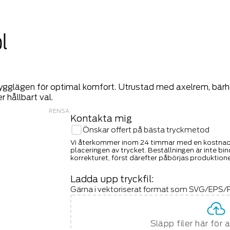
l
ygglägen för optimal komfort. Utrustad med axelrem, bärha
 hållbart val.
RENSA
Kontakta mig
Önskar offert på bästa tryckmetod
Vi återkommer inom 24 timmar med en kostnadsf
placeringen av trycket. Beställningen är inte b
korrekturet, först därefter påbörjas produktion
Ladda upp tryckfil:
Gärna i vektoriserat format som SVG/EPS/P
Släpp filer här för 