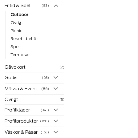
Fritid & Spel
(83)
Outdoor
Övrigt
Picnic
Resetillbehör
Spel
Termosar
Gåvokort
(2)
Godis
(65)
Mässa & Event
(86)
Övrigt
(5)
Profilkläder
(341)
Profilprodukter
(168)
Väskor & Påsar
(163)