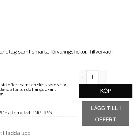
ndtag samt smarta förvaringsfickor. Tillverkad i
VINGA Lagoa GRS Strands
ri offert samt en skiss som visar
indande förrän du har godkänt
en.
LÄGG TILL I
DF alternativt PNG, JPG
OFFERT
att ladda upp