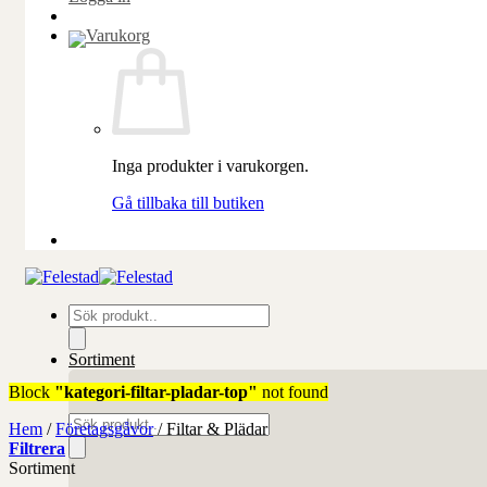
Inga produkter i varukorgen.
Gå tillbaka till butiken
Produktsökning
Sortiment
Block
"kategori-filtar-pladar-top"
not found
Produktsökning
Hem
/
Företagsgåvor
/
Filtar & Plädar
Filtrera
Sortiment