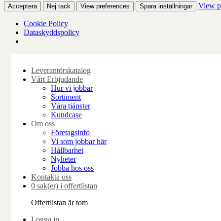
View p
Acceptera
Nej tack
View preferences
Spara inställningar
Cookie Policy
Dataskyddspolicy
Skip
to
Leverantörskatalog
content
Vårt Erbjudande
Hur vi jobbar
Sortiment
Våra tjänster
Kundcase
Om oss
Företagsinfo
Vi som jobbar här
Hållbarhet
Nyheter
Jobba hos oss
Kontakta oss
0 sak(er) i offertlistan
Offertlistan är tom
Logga in