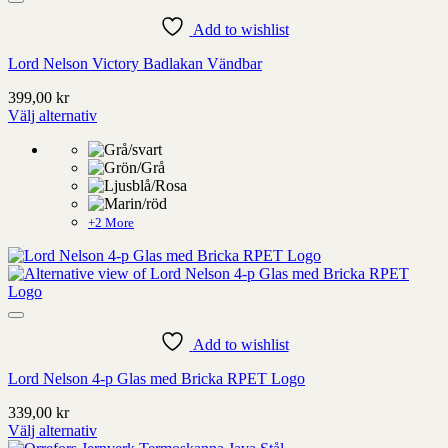
Add to wishlist
Lord Nelson Victory Badlakan Vändbar
399,00
kr
Välj alternativ
Denna
produkt
har
alternativ
som
kan
+2 More
väljas
på
produktens
sida
Add to wishlist
Lord Nelson 4-p Glas med Bricka RPET Logo
339,00
kr
Välj alternativ
Denna