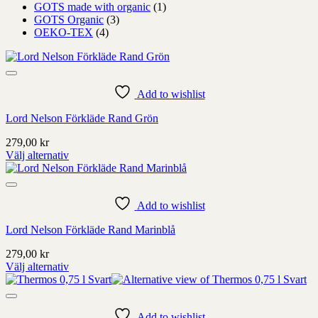
GOTS made with organic
(1)
GOTS Organic
(3)
OEKO-TEX
(4)
Add to wishlist
Lord Nelson Förkläde Rand Grön
279,00
kr
Välj alternativ
Denna
produkt
har
alternativ
Add to wishlist
som
Lord Nelson Förkläde Rand Marinblå
kan
väljas
279,00
kr
på
Välj alternativ
produktens
Denna
sida
produkt
har
alternativ
Add to wishlist