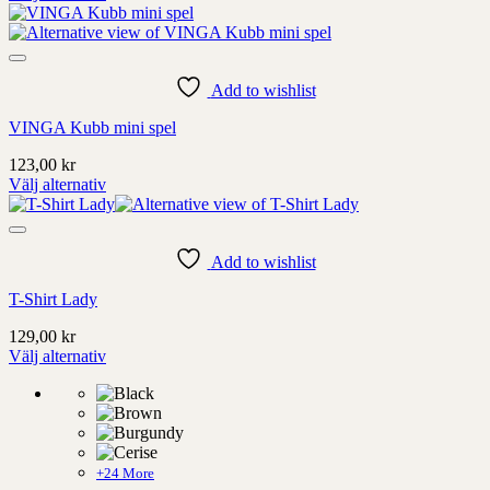
Denna
produkt
har
alternativ
som
Add to wishlist
kan
VINGA Kubb mini spel
väljas
på
123,00
kr
produktens
Välj alternativ
sida
Denna
produkt
har
alternativ
Add to wishlist
som
T-Shirt Lady
kan
väljas
129,00
kr
på
Välj alternativ
produktens
Denna
sida
produkt
har
alternativ
som
kan
+24 More