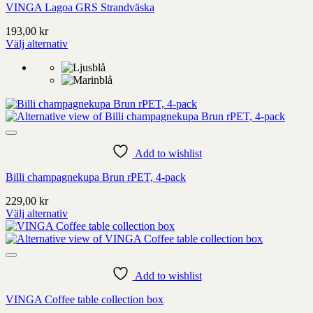
VINGA Lagoa GRS Strandväska
193,00
kr
Välj alternativ
Denna
produkt
har
alternativ
som
kan
väljas
på
Add to wishlist
produktens
sida
Billi champagnekupa Brun rPET, 4-pack
229,00
kr
Välj alternativ
Denna
produkt
har
alternativ
som
Add to wishlist
kan
VINGA Coffee table collection box
väljas