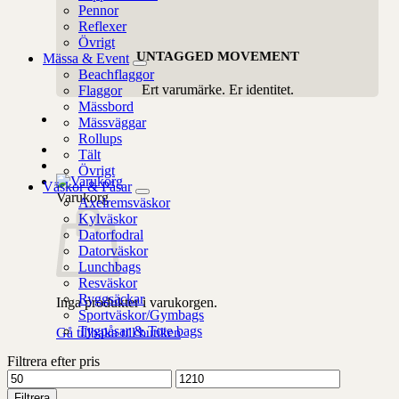
Pennor
Reflexer
Övrigt
UNTAGGED MOVEMENT
Mässa & Event
Beachflaggor
Ert varumärke. Er identitet.
Flaggor
Mässbord
Mässväggar
Rollups
Tält
Övrigt
Väskor & Påsar
Varukorg
Axelremsväskor
Kylväskor
Datorfodral
Datorväskor
Lunchbags
Resväskor
Ryggsäckar
Inga produkter i varukorgen.
Sportväskor/Gymbags
Tygpåsar & Tote bags
Gå tillbaka till butiken
Filtrera efter pris
Min
Max
pris
pris
Filtrera