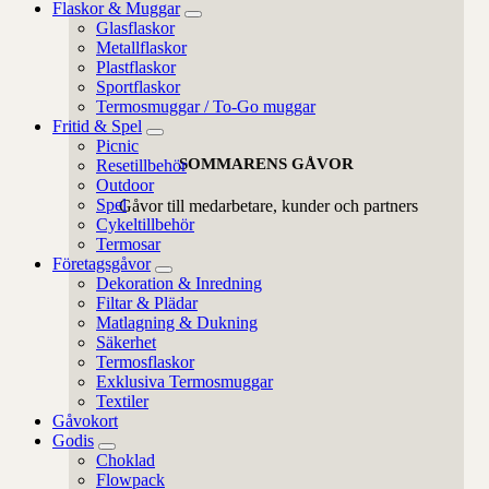
Flaskor & Muggar
Glasflaskor
Metallflaskor
Plastflaskor
Sportflaskor
Termosmuggar / To-Go muggar
Fritid & Spel
Picnic
SOMMARENS GÅVOR
Resetillbehör
Outdoor
Spel
Gåvor till medarbetare, kunder och partners
Cykeltillbehör
Termosar
Företagsgåvor
Dekoration & Inredning
Filtar & Plädar
Matlagning & Dukning
Säkerhet
Termosflaskor
Exklusiva Termosmuggar
Textiler
Gåvokort
Godis
Choklad
Flowpack