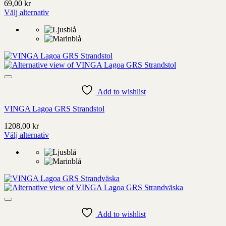
69,00
kr
Välj alternativ
Denna
produkt
har
alternativ
som
kan
väljas
på
Add to wishlist
produktens
sida
VINGA Lagoa GRS Strandstol
1208,00
kr
Välj alternativ
Denna
produkt
har
alternativ
som
kan
väljas
på
Add to wishlist
produktens
sida