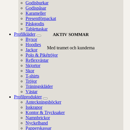
Godisburkar
Godispåsar
Karameller
Presentförpackat
Påskgodis
Tablettaskar
Profilkläder
AKTIV SOMMAR
Byxor
Hoodies
Med teamet och kunderna
Jackor
Polo & Pikétröjor
Reflexvästar
Skjortor
Skor
T-shirts
Tröjor
Träningskläder
Västar
Profilprodukter
Anteckningsböcker
Isskrapor
Kontor & Trycksaker
Namnbrickor
Nyckelband
Papperskassar