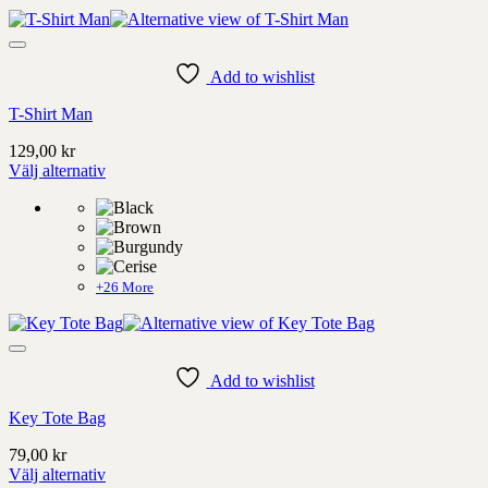
väljas
på
produktens
sida
Add to wishlist
T-Shirt Man
129,00
kr
Välj alternativ
Denna
produkt
har
alternativ
som
kan
+26 More
väljas
på
produktens
sida
Add to wishlist
Key Tote Bag
79,00
kr
Välj alternativ