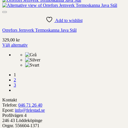
produkt
har
alternativ
som
Add to wishlist
kan
Orrefors Jernverk Termoskanna Java Stål
väljas
på
329,00
kr
produktens
Välj alternativ
sida
Denna
produkt
har
alternativ
som
1
kan
2
väljas
3
på
produktens
sida
Kontakt
Telefon:
046 71 26 40
Epost:
info@felestad.se
Profilvägen 4
246 43 Löddeköpinge
Orgnr. 556604-1371