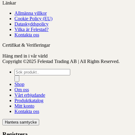
Länkar
Allmänna villkor
Cookie Policy (EU)
Dataskyddspolicy
Vilka är Felestad?
Kontakta oss
Certifikat & Verifieringar
Häng med in i vår värld
Copyright ©2025 Felestad Trading AB | All Rights Reserved.
Produktsökning
Shop
Om oss
Vårt erbjudande
Produktkatalog
Mitt konto
Kontakta oss
Hantera samtycke
Registrera