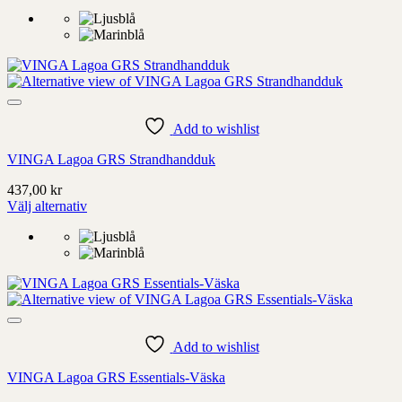
Denna
produkt
har
alternativ
som
kan
väljas
på
Add to wishlist
produktens
sida
VINGA Lagoa GRS Strandhandduk
437,00
kr
Välj alternativ
Denna
produkt
har
alternativ
som
kan
väljas
på
Add to wishlist
produktens
sida
VINGA Lagoa GRS Essentials-Väska