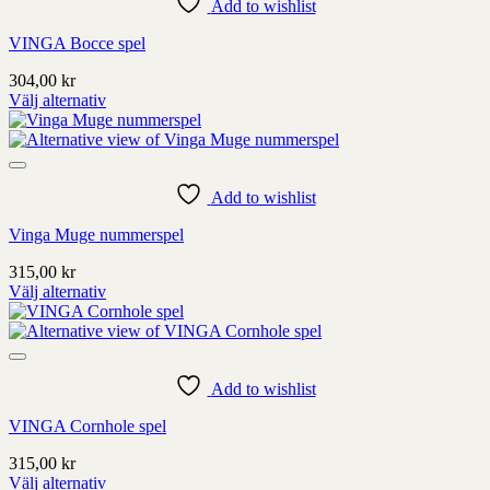
alternativ
Add to wishlist
som
VINGA Bocce spel
kan
väljas
304,00
kr
på
Välj alternativ
produktens
Denna
sida
produkt
har
alternativ
som
Add to wishlist
kan
Vinga Muge nummerspel
väljas
på
315,00
kr
produktens
Välj alternativ
sida
Denna
produkt
har
alternativ
som
Add to wishlist
kan
VINGA Cornhole spel
väljas
på
315,00
kr
produktens
Välj alternativ
sida