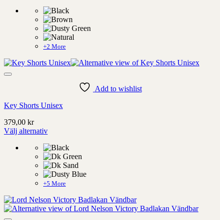
Denna
produkt
har
alternativ
som
kan
+2 More
väljas
på
produktens
sida
Add to wishlist
Key Shorts Unisex
379,00
kr
Välj alternativ
Denna
produkt
har
alternativ
som
kan
+5 More
väljas
på
produktens
sida