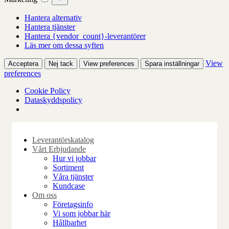
Hantera alternativ
Hantera tjänster
Hantera {vendor_count}-leverantörer
Läs mer om dessa syften
View
Acceptera
Nej tack
View preferences
Spara inställningar
preferences
Cookie Policy
Dataskyddspolicy
Skip
to
Leverantörskatalog
content
Vårt Erbjudande
Hur vi jobbar
Sortiment
Våra tjänster
Kundcase
Om oss
Företagsinfo
Vi som jobbar här
Hållbarhet