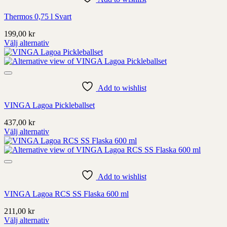
som
Thermos 0,75 l Svart
kan
väljas
199,00
kr
på
Välj alternativ
produktens
Denna
sida
produkt
har
alternativ
som
Add to wishlist
kan
VINGA Lagoa Pickleballset
väljas
på
437,00
kr
produktens
Välj alternativ
sida
Denna
produkt
har
alternativ
som
Add to wishlist
kan
VINGA Lagoa RCS SS Flaska 600 ml
väljas
på
211,00
kr
produktens
Välj alternativ
sida