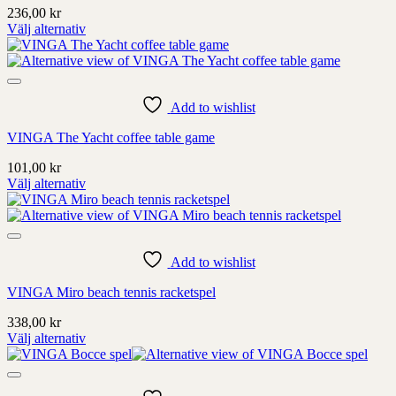
på
236,00
kr
produktens
Välj alternativ
sida
Denna
produkt
har
alternativ
som
Add to wishlist
kan
VINGA The Yacht coffee table game
väljas
på
101,00
kr
produktens
Välj alternativ
sida
Denna
produkt
har
alternativ
som
Add to wishlist
kan
VINGA Miro beach tennis racketspel
väljas
på
338,00
kr
produktens
Välj alternativ
sida
Denna
produkt
har