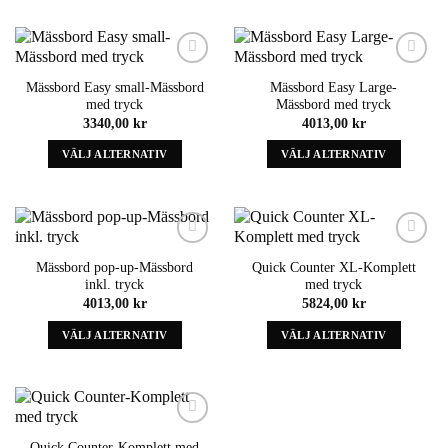
produkt
produkt
har
har
alternativ
alternativ
som
som
Add to
Add to
Mässbord Easy small-Mässbord
Mässbord Easy Large-
wishlist
wishlist
kan
kan
med tryck
Mässbord med tryck
väljas
väljas
3340,00
kr
4013,00
kr
på
på
VÄLJ ALTERNATIV
VÄLJ ALTERNATIV
produktens
produktens
sida
sida
Denna
Denna
produkt
produkt
har
har
alternativ
alternativ
som
som
Add to
Add to
Mässbord pop-up-Mässbord
Quick Counter XL-Komplett
wishlist
wishlist
kan
kan
inkl. tryck
med tryck
väljas
väljas
4013,00
kr
5824,00
kr
på
på
VÄLJ ALTERNATIV
VÄLJ ALTERNATIV
produktens
produktens
sida
sida
Denna
Denna
produkt
produkt
har
har
alternativ
alternativ
som
som
Add to
Quick Counter-Komplett med