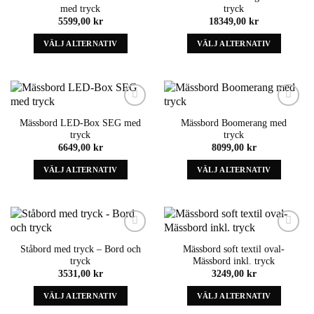
kan
kan
med tryck
tryck
väljas
väljas
5599,00
kr
18349,00
kr
på
på
VÄLJ ALTERNATIV
VÄLJ ALTERNATIV
produktens
produktens
sida
sida
Denna
Denna
produkt
produkt
har
har
alternativ
alternativ
som
som
Add to
Add to
Mässbord LED-Box SEG med
Mässbord Boomerang med
wishlist
wishlist
kan
kan
tryck
tryck
väljas
väljas
6649,00
kr
8099,00
kr
på
på
VÄLJ ALTERNATIV
VÄLJ ALTERNATIV
produktens
produktens
sida
sida
Denna
Denna
produkt
produkt
har
har
alternativ
alternativ
som
som
Add to
Add to
Ståbord med tryck – Bord och
Mässbord soft textil oval-
wishlist
wishlist
kan
kan
tryck
Mässbord inkl. tryck
väljas
väljas
3531,00
kr
3249,00
kr
på
på
VÄLJ ALTERNATIV
VÄLJ ALTERNATIV
produktens
produktens
sida
sida
Denna
Denna