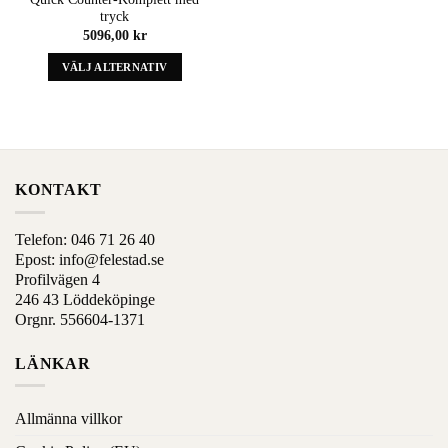
wishlist
kan
kan
tryck
väljas
väljas
5096,00
kr
på
på
VÄLJ ALTERNATIV
produktens
produktens
sida
sida
Denna
produkt
har
alternativ
som
KONTAKT
kan
väljas
på
Telefon:
046 71 26 40
produktens
Epost:
info@felestad.se
sida
Profilvägen 4
246 43 Löddeköpinge
Orgnr. 556604-1371
LÄNKAR
Allmänna villkor