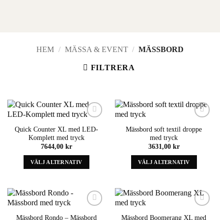
HEM
/
MÄSSA & EVENT
/
MÄSSBORD
FILTRERA
Add to
Add to
Quick Counter XL med LED-
Mässbord soft textil droppe
wishlist
wishlist
Komplett med tryck
med tryck
7644,00
kr
3631,00
kr
VÄLJ ALTERNATIV
VÄLJ ALTERNATIV
Denna
Denna
produkt
produkt
har
har
alternativ
alternativ
som
som
Add to
Add to
Mässbord Rondo – Mässbord
Mässbord Boomerang XL med
wishlist
wishlist