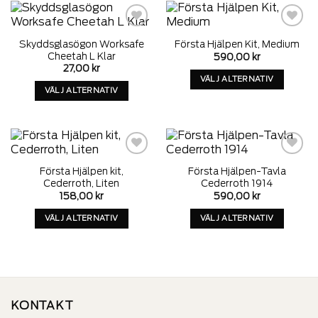
har
har
alternativ
alternativ
som
som
Add to
Add to
Skyddsglasögon Worksafe
Första Hjälpen Kit, Medium
wishlist
wishlist
kan
kan
Cheetah L Klar
590,00
kr
väljas
väljas
27,00
kr
på
på
VÄLJ ALTERNATIV
VÄLJ ALTERNATIV
produktens
produktens
Denna
Denna
sida
sida
produkt
produkt
har
har
alternativ
alternativ
som
som
Add to
Add to
kan
Första Hjälpen kit,
Första Hjälpen-Tavla
wishlist
wishlist
kan
väljas
Cederroth, Liten
Cederroth 1914
väljas
på
158,00
kr
590,00
kr
på
produktens
VÄLJ ALTERNATIV
VÄLJ ALTERNATIV
produktens
sida
Denna
Denna
sida
produkt
produkt
har
har
alternativ
alternativ
som
som
KONTAKT
kan
kan