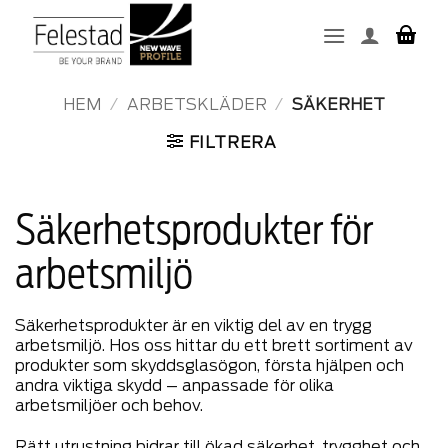
Skip
to
content
HEM
/
ARBETSKLÄDER
/
SÄKERHET
FILTRERA
Säkerhetsprodukter för
arbetsmiljö
Säkerhetsprodukter är en viktig del av en trygg
arbetsmiljö. Hos oss hittar du ett brett sortiment av
produkter som skyddsglasögon, första hjälpen och
andra viktiga skydd – anpassade för olika
arbetsmiljöer och behov.
Rätt utrustning bidrar till ökad säkerhet, trygghet och