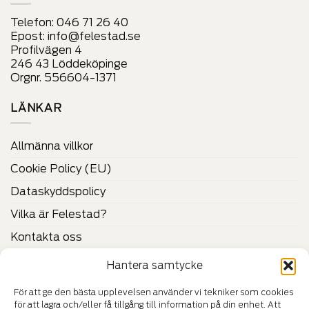
väljas
väljas
på
på
Telefon:
046 71 26 40
produktens
produktens
Epost:
info@felestad.se
sida
sida
Profilvägen 4
246 43 Löddeköpinge
Orgnr. 556604-1371
LÄNKAR
Allmänna villkor
Cookie Policy (EU)
Dataskyddspolicy
Vilka är Felestad?
Kontakta oss
Hantera samtycke
CERTIFIKAT & VERIFIERINGAR
För att ge den bästa upplevelsen använder vi tekniker som cookies
för att lagra och/eller få tillgång till information på din enhet. Att