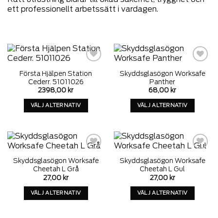
ett professionellt arbetssätt i vardagen.
Add to
Add to
Första Hjälpen Station
Skyddsglasögon Worksafe
wishlist
wishlist
Cederr. 51011026
Panther
2398,00
kr
68,00
kr
VÄLJ ALTERNATIV
VÄLJ ALTERNATIV
Denna
Denna
produkt
produkt
har
har
alternativ
alternativ
som
som
Add to
Add to
Skyddsglasögon Worksafe
Skyddsglasögon Worksafe
wishlist
wishlist
kan
kan
Cheetah L Grå
Cheetah L Gul
väljas
väljas
27,00
kr
27,00
kr
på
på
VÄLJ ALTERNATIV
VÄLJ ALTERNATIV
produktens
produktens
Denna
Denna
sida
sida
produkt
produkt