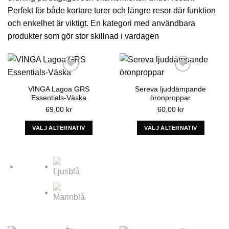
Perfekt för både kortare turer och längre resor där funktion
och enkelhet är viktigt. En kategori med användbara
produkter som gör stor skillnad i vardagen
VINGA Lagoa GRS
Sereva ljuddämpande
Essentials-Väska
öronproppar
69,00
kr
60,00
kr
VÄLJ ALTERNATIV
VÄLJ ALTERNATIV
Add to wishlist
Add to wishlist
Denna
Denna
produkt
produkt
har
har
alternativ
alternativ
som
som
kan
kan
väljas
väljas
på
på
produktens
produktens