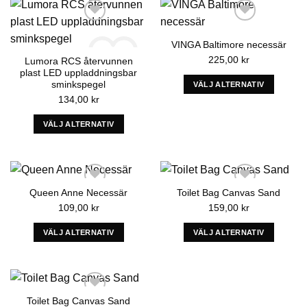
sida
sida
VINGA Baltimore necessär
225,00
kr
Lumora RCS återvunnen
plast LED uppladdningsbar
sminkspegel
VÄLJ ALTERNATIV
Add to wishlist
Add to wishlist
134,00
kr
Denna
produkt
VÄLJ ALTERNATIV
har
Denna
alternativ
produkt
som
har
kan
alternativ
väljas
Queen Anne Necessär
Toilet Bag Canvas Sand
som
på
109,00
kr
159,00
kr
kan
produktens
väljas
sida
VÄLJ ALTERNATIV
VÄLJ ALTERNATIV
på
Denna
Denna
produktens
produkt
produkt
Add to wishlist
Add to wishlist
sida
har
har
alternativ
alternativ
Toilet Bag Canvas Sand
som
som