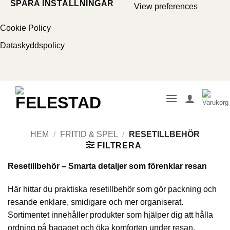
SPARA INSTÄLLNINGAR
View preferences
Cookie Policy
Dataskyddspolicy
Skip
to
content
HEM
/
FRITID & SPEL
/
RESETILLBEHÖR
FILTRERA
Resetillbehör – Smarta detaljer som förenklar resan
Här hittar du praktiska resetillbehör som gör packning och
resande enklare, smidigare och mer organiserat.
Sortimentet innehåller produkter som hjälper dig att hålla
ordning på bagaget och öka komforten under resan.