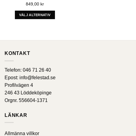
849,00
kr
kan
kan
väljas
väljas
VÄLJ ALTERNATIV
på
på
Denna
produktens
produktens
produkt
Add to wishlist
sida
sida
har
alternativ
som
KONTAKT
kan
väljas
på
Telefon:
046 71 26 40
produktens
Epost:
info@felestad.se
sida
Profilvägen 4
246 43 Löddeköpinge
Orgnr. 556604-1371
LÄNKAR
Allmänna villkor