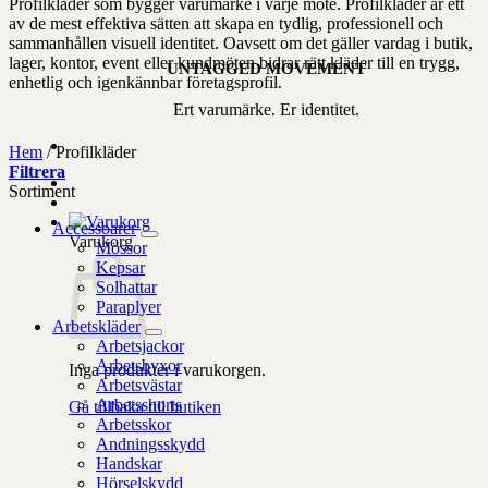
Profilkläder som bygger varumärke i varje möte. Profilkläder är ett
av de mest effektiva sätten att skapa en tydlig, professionell och
sammanhållen visuell identitet. Oavsett om det gäller vardag i butik,
lager, kontor, event eller kundmöten bidrar rätt kläder till en trygg,
UNTAGGED MOVEMENT
enhetlig och igenkännbar företagsprofil.
Ert varumärke. Er identitet.
Hem
/
Profilkläder
Filtrera
Sortiment
Accessoarer
Varukorg
Mössor
Kepsar
Solhattar
Paraplyer
Arbetskläder
Arbetsjackor
Arbetsbyxor
Inga produkter i varukorgen.
Arbetsvästar
Arbetsshorts
Gå tillbaka till butiken
Arbetsskor
Andningsskydd
Handskar
Hörselskydd