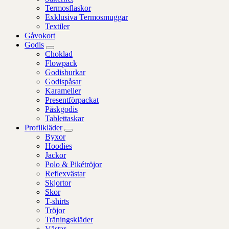
Termosflaskor
Exklusiva Termosmuggar
Textiler
Gåvokort
Godis
Choklad
Flowpack
Godisburkar
Godispåsar
Karameller
Presentförpackat
Påskgodis
Tablettaskar
Profilkläder
Byxor
Hoodies
Jackor
Polo & Pikétröjor
Reflexvästar
Skjortor
Skor
T-shirts
Tröjor
Träningskläder
Västar