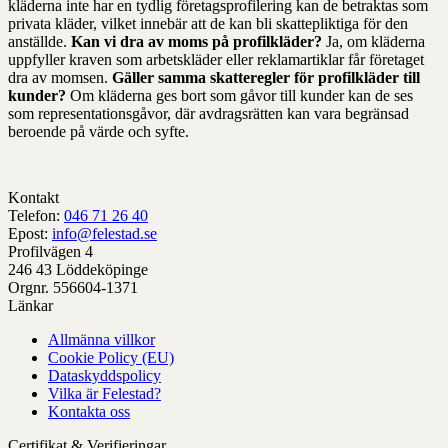
kläderna inte har en tydlig företagsprofilering kan de betraktas som
privata kläder, vilket innebär att de kan bli skattepliktiga för den
anställde.
Kan vi dra av moms på profilkläder?
Ja, om kläderna
uppfyller kraven som arbetskläder eller reklamartiklar får företaget
dra av momsen.
Gäller samma skatteregler för profilkläder till
kunder?
Om kläderna ges bort som gåvor till kunder kan de ses
som representationsgåvor, där avdragsrätten kan vara begränsad
beroende på värde och syfte.
Kontakt
Telefon:
046 71 26 40
Epost:
info@felestad.se
Profilvägen 4
246 43 Löddeköpinge
Orgnr. 556604-1371
Länkar
Allmänna villkor
Cookie Policy (EU)
Dataskyddspolicy
Vilka är Felestad?
Kontakta oss
Certifikat & Verifieringar