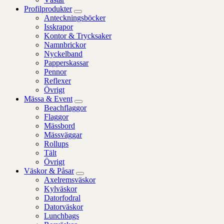
Profilprodukter
Anteckningsböcker
Isskrapor
Kontor & Trycksaker
Namnbrickor
Nyckelband
Papperskassar
Pennor
Reflexer
Övrigt
Mässa & Event
Beachflaggor
Flaggor
Mässbord
Mässväggar
Rollups
Tält
Övrigt
Väskor & Påsar
Axelremsväskor
Kylväskor
Datorfodral
Datorväskor
Lunchbags