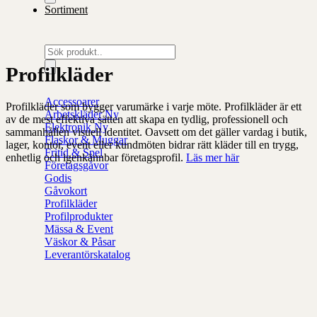
Sortiment
Produktsökning
Profilkläder
Accessoarer
Profilkläder som bygger varumärke i varje möte. Profilkläder är ett
Arbetskläder
av de mest effektiva sätten att skapa en tydlig, professionell och
Elektronik
sammanhållen visuell identitet. Oavsett om det gäller vardag i butik,
Flaskor & Muggar
lager, kontor, event eller kundmöten bidrar rätt kläder till en trygg,
Fritid & Spel
enhetlig och igenkännbar företagsprofil.
Läs mer här
Företagsgåvor
Godis
Gåvokort
Profilkläder
Profilprodukter
Mässa & Event
Väskor & Påsar
Leverantörskatalog