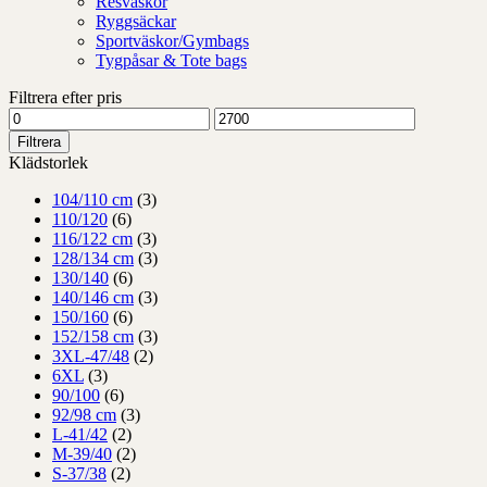
Resväskor
Ryggsäckar
Sportväskor/Gymbags
Tygpåsar & Tote bags
Filtrera efter pris
Min
Max
pris
pris
Filtrera
Klädstorlek
104/110 cm
(3)
110/120
(6)
116/122 cm
(3)
128/134 cm
(3)
130/140
(6)
140/146 cm
(3)
150/160
(6)
152/158 cm
(3)
3XL-47/48
(2)
6XL
(3)
90/100
(6)
92/98 cm
(3)
L-41/42
(2)
M-39/40
(2)
S-37/38
(2)