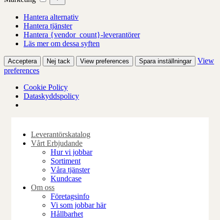
Hantera alternativ
Hantera tjänster
Hantera {vendor_count}-leverantörer
Läs mer om dessa syften
View
Acceptera
Nej tack
View preferences
Spara inställningar
preferences
Cookie Policy
Dataskyddspolicy
Skip
to
Leverantörskatalog
content
Vårt Erbjudande
Hur vi jobbar
Sortiment
Våra tjänster
Kundcase
Om oss
Företagsinfo
Vi som jobbar här
Hållbarhet