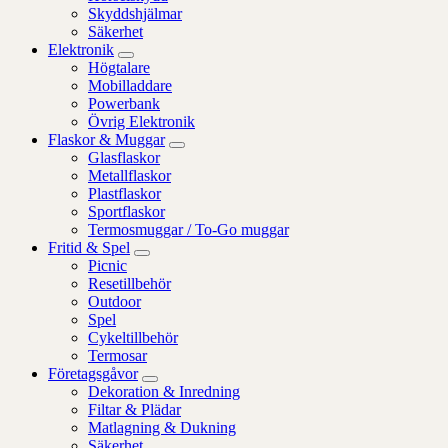
Skyddshjälmar
Säkerhet
Elektronik
Högtalare
Mobilladdare
Powerbank
Övrig Elektronik
Flaskor & Muggar
Glasflaskor
Metallflaskor
Plastflaskor
Sportflaskor
Termosmuggar / To-Go muggar
Fritid & Spel
Picnic
Resetillbehör
Outdoor
Spel
Cykeltillbehör
Termosar
Företagsgåvor
Dekoration & Inredning
Filtar & Plädar
Matlagning & Dukning
Säkerhet