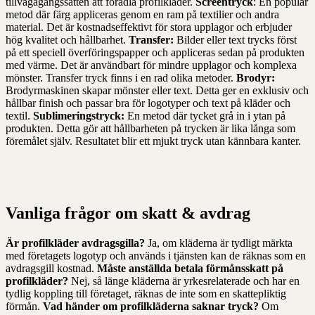
tillvägagångssätten att förädla profilkläder.
Screentryck
: En populär
metod där färg appliceras genom en ram på textilier och andra
material. Det är kostnadseffektivt för stora upplagor och erbjuder
hög kvalitet och hållbarhet.
Transfer:
Bilder eller text trycks först
på ett speciell överföringspapper och appliceras sedan på produkten
med värme. Det är användbart för mindre upplagor och komplexa
mönster. Transfer tryck finns i en rad olika metoder.
Brodyr:
Brodyrmaskinen skapar mönster eller text. Detta ger en exklusiv och
hållbar finish och passar bra för logotyper och text på kläder och
textil.
Sublimeringstryck:
En metod där tycket grå in i ytan på
produkten. Detta gör att hållbarheten på trycken är lika långa som
föremålet själv. Resultatet blir ett mjukt tryck utan kännbara kanter.
Vanliga frågor om skatt & avdrag
Är profilkläder avdragsgilla?
Ja, om kläderna är tydligt märkta
med företagets logotyp och används i tjänsten kan de räknas som en
avdragsgill kostnad.
Måste anställda betala förmånsskatt på
profilkläder?
Nej, så länge kläderna är yrkesrelaterade och har en
tydlig koppling till företaget, räknas de inte som en skattepliktig
förmån.
Vad händer om profilkläderna saknar tryck?
Om