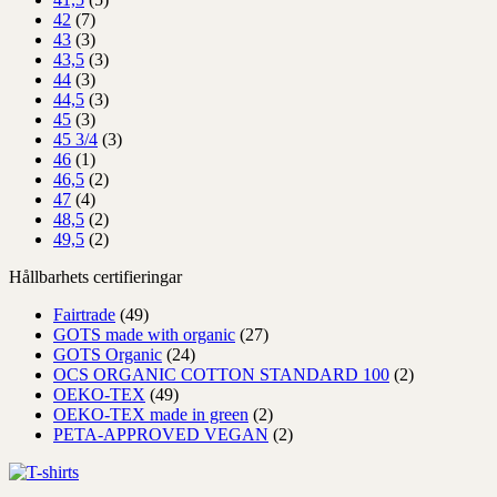
42
(7)
43
(3)
43,5
(3)
44
(3)
44,5
(3)
45
(3)
45 3/4
(3)
46
(1)
46,5
(2)
47
(4)
48,5
(2)
49,5
(2)
Hållbarhets certifieringar
Fairtrade
(49)
GOTS made with organic
(27)
GOTS Organic
(24)
OCS ORGANIC COTTON STANDARD 100
(2)
OEKO-TEX
(49)
OEKO-TEX made in green
(2)
PETA-APPROVED VEGAN
(2)