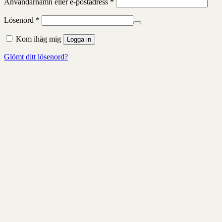
Obligatoriskt
Användarnamn eller e-postadress
*
Obligatoriskt
Lösenord
*
Kom ihåg mig
Logga in
Glömt ditt lösenord?