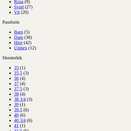
Rosa
(9)
Svart
(27)
Vit
(20)
Passform
Barn
(5)
Dam
(38)
Herr
(42)
Unisex
(12)
Skostorlek
35
(1)
35,5
(3)
36
(4)
37
(4)
37,5
(3)
38
(4)
38 3/4
(3)
39
(1)
39,5
(6)
40
(6)
40 3/4
(6)
41
(1)
41,5
(5)