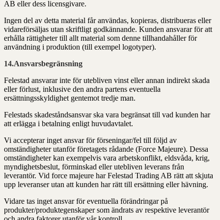
AB eller dess licensgivare.
Ingen del av detta material får användas, kopieras, distribueras eller
vidareförsäljas utan skriftligt godkännande. Kunden ansvarar för att
erhålla rättigheter till allt material som denne tillhandahåller för
användning i produktion (till exempel logotyper).
14.Ansvarsbegränsning
Felestad ansvarar inte för utebliven vinst eller annan indirekt skada
eller förlust, inklusive den andra partens eventuella
ersättningsskyldighet gentemot tredje man.
Felestads skadeståndsansvar ska vara begränsat till vad kunden har
att erlägga i betalning enligt huvudavtalet.
Vi accepterar inget ansvar för förseningar/fel till följd av
omständigheter utanför företagets rådande (Force Majeure). Dessa
omständigheter kan exempelvis vara arbetskonflikt, eldsvåda, krig,
myndighetsbeslut, förminskad eller utebliven leverans från
leverantör. Vid force majeure har Felestad Trading AB rätt att skjuta
upp leveranser utan att kunden har rätt till ersättning eller hävning.
Vidare tas inget ansvar för eventuella förändringar på
produkter/produktegenskaper som ändrats av respektive leverantör
och andra faktorer utanför vår kontroll.