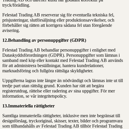
tryck/förädling.
Felestad Trading AB reserverar sig för eventuella tekniska fel,
prisjusteringar, slutförsäljning eller produktionsavvikelser, och
förbehåller sig rätten att korrigera sådana fel utan föregående
avisering.
12.Behandling av personuppgifter (GDPR)
Felestad Trading AB behandlar personuppgifter i enlighet med
Dataskyddsförordningen (GDPR). Personuppgifter som lämnas i
samband med köp eller kontakt med Felestad Trading AB används
för att administrera beställningar, hantera kundrelationer,
marknadsföring och fullgöra rättsliga skyldigheter.
Uppgifterna lagras inte längre än nödvändigt och lämnas inte ut till
tredje part utan rättslig grund. Kunden har rätt att begära
registerutdrag, rättelse eller radering av sina uppgifter. För mer
information, se vår integritetspolicy.
13.Immateriella rättigheter
Samtliga immateriella rättigheter, inklusive men inte begränsat till
designförslag, tryckoriginal, skisser, texter, bilder och programvara
som tillhandahålls av Felestad Trading AB tillhör Felestad Trading