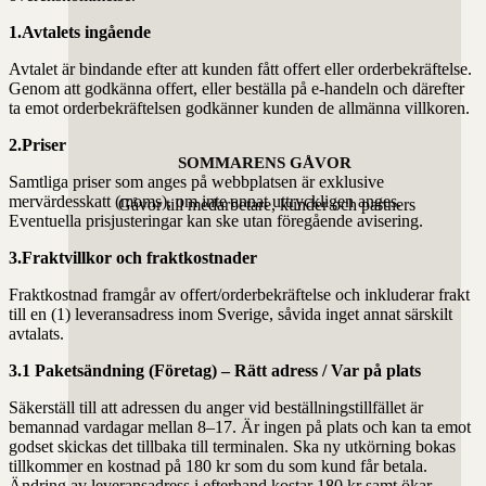
1.Avtalets ingående
Avtalet är bindande efter att kunden fått offert eller orderbekräftelse.
Genom att godkänna offert, eller beställa på e-handeln och därefter
ta emot orderbekräftelsen godkänner kunden de allmänna villkoren.
2.Priser
SOMMARENS GÅVOR
Samtliga priser som anges på webbplatsen är exklusive
mervärdesskatt (moms), om inte annat uttryckligen anges.
Gåvor till medarbetare, kunder och partners
Eventuella prisjusteringar kan ske utan föregående avisering.
3.Fraktvillkor och fraktkostnader
Fraktkostnad framgår av offert/orderbekräftelse och inkluderar frakt
till en (1) leveransadress inom Sverige, såvida inget annat särskilt
avtalats.
3.1 Paketsändning (Företag) – Rätt adress / Var på plats
Säkerställ till att adressen du anger vid beställningstillfället är
bemannad vardagar mellan 8–17. Är ingen på plats och kan ta emot
godset skickas det tillbaka till terminalen. Ska ny utkörning bokas
tillkommer en kostnad på 180 kr som du som kund får betala.
Ändring av leveransadress i efterhand kostar 180 kr samt ökar