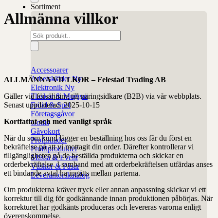
Sortiment
Allmänna villkor
Produktsökning
Accessoarer
Arbetskläder
ALLMÄNNA VILLKOR – Felestad Trading AB
Elektronik
Gäller vid försäljning till näringsidkare (B2B) via vår webbplats.
Flaskor & Muggar
Senast uppdaterad: 2025-10-15
Fritid & Spel
Företagsgåvor
Kortfattat och med vanligt språk
Godis
Gåvokort
När du som kund lägger en beställning hos oss får du först en
Profilkläder
bekräftelse på att vi mottagit din order. Därefter kontrollerar vi
Profilprodukter
tillgängligheten på de beställda produkterna och skickar en
Mässa & Event
orderbekräftelse. I samband med att orderbekräftelsen utfärdas anses
Väskor & Påsar
ett bindande avtal ha ingåtts mellan parterna.
Leverantörskatalog
Om produkterna kräver tryck eller annan anpassning skickar vi ett
korrektur till dig för godkännande innan produktionen påbörjas. När
korrekturet har godkänts produceras och levereras varorna enligt
överenskommelse.