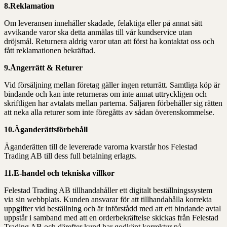
8.Reklamation
Om leveransen innehåller skadade, felaktiga eller på annat sätt
avvikande varor ska detta anmälas till vår kundservice utan
dröjsmål. Returnera aldrig varor utan att först ha kontaktat oss och
fått reklamationen bekräftad.
9.Ångerrätt & Returer
Vid försäljning mellan företag gäller ingen returrätt. Samtliga köp är
bindande och kan inte returneras om inte annat uttryckligen och
skriftligen har avtalats mellan parterna. Säljaren förbehåller sig rätten
att neka alla returer som inte föregåtts av sådan överenskommelse.
10.Äganderättsförbehåll
Äganderätten till de levererade varorna kvarstår hos Felestad
Trading AB till dess full betalning erlagts.
11.E-handel och tekniska villkor
Felestad Trading AB tillhandahåller ett digitalt beställningssystem
via sin webbplats. Kunden ansvarar för att tillhandahålla korrekta
uppgifter vid beställning och är införstådd med att ett bindande avtal
uppstår i samband med att en orderbekräftelse skickas från Felestad
Trading AB och därefter kund har godkänt korrektur på