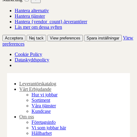
Hantera alternativ
Hantera tjänster
Hantera {vendor_count}-leverantörer
Läs mer om dessa syften
View
Acceptera
Nej tack
View preferences
Spara inställningar
preferences
Cookie Policy
Dataskyddspolicy
Skip
to
Leverantörskatalog
content
Vårt Erbjudande
Hur vi jobbar
Sortiment
Våra tjänster
Kundcase
Om oss
Företagsinfo
Vi som jobbar här
Hållbarhet