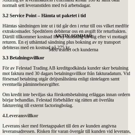
normalt sett leveranstiden med två arbetsdagar.
3.2 Service Point – Hämta ut paketet i tid
Hämtas sändningen inte ut i tid går den i retur till oss vilket medför
extrakostnader. Speditören debiterar oss en avgift för returfrakten.
AKTIV SOMMAR
Därtill tillkommer kostnad för ny sändning till dig efter vi mottagit
returen. En ej uthämtad sändning plus bokning av ny transport
debiteras med en kostnad på 275 kr.
Med teamet och kunderna
3.3 Betalningsvillkor
För av Felestad Trading AB kreditgodkända kunder sker betalning
mot faktura med 30 dagars betalningsvillkor från fakturadatum. Vid
försenad betalning utgår dröjsmålsränta enligt räntelagen samt
eventuella påminnelseavgifter.
Om kredit inte beviljas ska förskottsbetalning erläggas innan ordern
börjar behandlas. Felestad förbehåller sig rätten att överlåta
fakturering till externt factoringbolag.
4.Leveransvillkor
Leverans sker med företagspaket till den av kunden angivna
leveransadressen. Risken för varan övergår till kunden vid leverans,