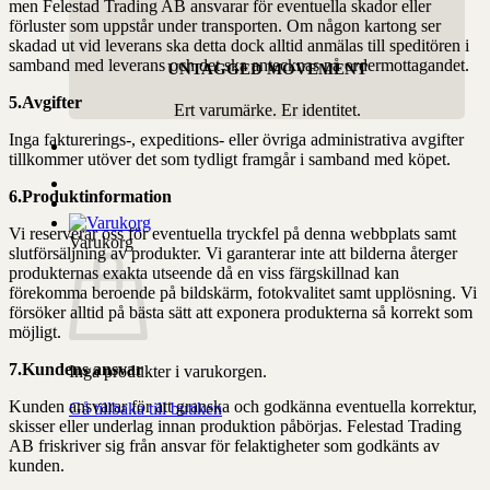
men Felestad Trading AB ansvarar för eventuella skador eller
förluster som uppstår under transporten. Om någon kartong ser
skadad ut vid leverans ska detta dock alltid anmälas till speditören i
samband med leverans och det ska antecknas på ordermottagandet.
UNTAGGED MOVEMENT
5.Avgifter
Ert varumärke. Er identitet.
Inga fakturerings-, expeditions- eller övriga administrativa avgifter
tillkommer utöver det som tydligt framgår i samband med köpet.
6.Produktinformation
Vi reserverar oss för eventuella tryckfel på denna webbplats samt
Varukorg
slutförsäljning av produkter. Vi garanterar inte att bilderna återger
produkternas exakta utseende då en viss färgskillnad kan
förekomma beroende på bildskärm, fotokvalitet samt upplösning. Vi
försöker alltid på bästa sätt att exponera produkterna så korrekt som
möjligt.
7.Kundens ansvar
Inga produkter i varukorgen.
Kunden ansvarar för att granska och godkänna eventuella korrektur,
Gå tillbaka till butiken
skisser eller underlag innan produktion påbörjas. Felestad Trading
AB friskriver sig från ansvar för felaktigheter som godkänts av
kunden.