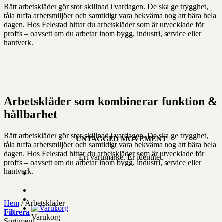
Rätt arbetskläder gör stor skillnad i vardagen. De ska ge trygghet,
tåla tuffa arbetsmiljöer och samtidigt vara bekväma nog att bära hela
dagen. Hos Felestad hittar du arbetskläder som är utvecklade för
proffs – oavsett om du arbetar inom bygg, industri, service eller
hantverk.
Arbetskläder som kombinerar funktion &
hållbarhet
Rätt arbetskläder gör stor skillnad i vardagen. De ska ge trygghet,
UNTAGGED MOVEMENT
tåla tuffa arbetsmiljöer och samtidigt vara bekväma nog att bära hela
dagen. Hos Felestad hittar du arbetskläder som är utvecklade för
Ert varumärke. Er identitet.
proffs – oavsett om du arbetar inom bygg, industri, service eller
hantverk.
Hem
/
Arbetskläder
Filtrera
Varukorg
Sortiment