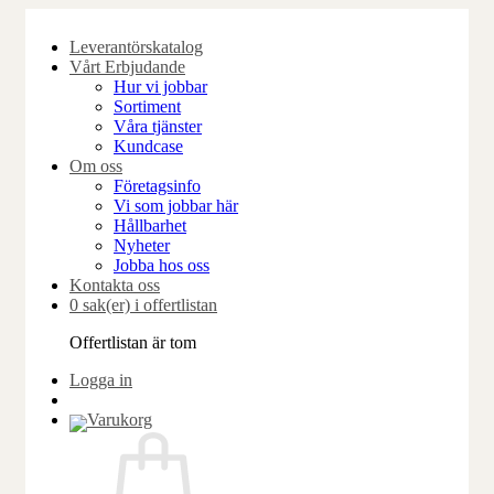
Skip
to
Leverantörskatalog
content
Vårt Erbjudande
Hur vi jobbar
Sortiment
Våra tjänster
Kundcase
Om oss
Företagsinfo
Vi som jobbar här
Hållbarhet
Nyheter
Jobba hos oss
Kontakta oss
0 sak(er) i offertlistan
Offertlistan är tom
Logga in