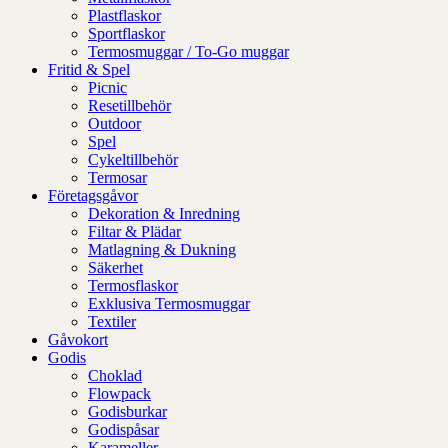
Plastflaskor
Sportflaskor
Termosmuggar / To-Go muggar
Fritid & Spel
Picnic
Resetillbehör
Outdoor
Spel
Cykeltillbehör
Termosar
Företagsgåvor
Dekoration & Inredning
Filtar & Plädar
Matlagning & Dukning
Säkerhet
Termosflaskor
Exklusiva Termosmuggar
Textiler
Gåvokort
Godis
Choklad
Flowpack
Godisburkar
Godispåsar
Karameller