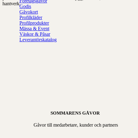
Företagsgåvor
hantverk.
Godis
Gåvokort
Profilkläder
Profilprodukter
Mässa & Event
Väskor & Påsar
Leverantörskatalog
SOMMARENS GÅVOR
Gåvor till medarbetare, kunder och partners