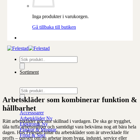
Inga produkter i varukorgen.
Gå tillbaka till butiken
Produktsökning
Sortiment
Produktsökning
Arbetskläder som kombinerar funktion &
hållbarhet
Accessoarer
Arbetskläder
Rätt arbetskläder gör stor skillnad i vardagen. De ska ge trygghet,
Elektronik
tåla tuffa arbetsmiljöer och samtidigt vara bekväma nog att bära hela
Flaskor & Muggar
dagen. Hos Felestad hittar du arbetskläder som är utvecklade för
Fritid & Spel
proffs – oavsett om du arbetar inom bygg, industri, service eller