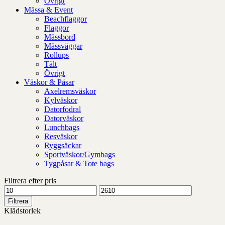
Övrigt
Mässa & Event
Beachflaggor
Flaggor
Mässbord
Mässväggar
Rollups
Tält
Övrigt
Väskor & Påsar
Axelremsväskor
Kylväskor
Datorfodral
Datorväskor
Lunchbags
Resväskor
Ryggsäckar
Sportväskor/Gymbags
Tygpåsar & Tote bags
Filtrera efter pris
Min
Max
pris
pris
Filtrera
Klädstorlek