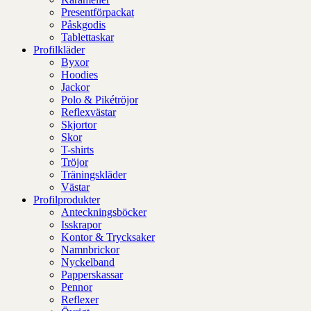
Presentförpackat
Påskgodis
Tablettaskar
Profilkläder
Byxor
Hoodies
Jackor
Polo & Pikétröjor
Reflexvästar
Skjortor
Skor
T-shirts
Tröjor
Träningskläder
Västar
Profilprodukter
Anteckningsböcker
Isskrapor
Kontor & Trycksaker
Namnbrickor
Nyckelband
Papperskassar
Pennor
Reflexer