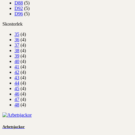
D88
(5)
D92
(5)
D96
(5)
Skostorlek
35
(4)
36
(4)
37
(4)
38
(4)
39
(4)
40
(4)
41
(4)
42
(4)
43
(4)
44
(4)
45
(4)
46
(4)
47
(4)
48
(4)
Arbetsjackor