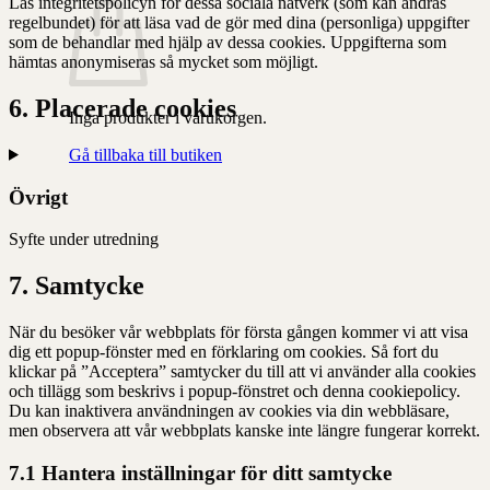
Läs integritetspolicyn för dessa sociala nätverk (som kan ändras
regelbundet) för att läsa vad de gör med dina (personliga) uppgifter
som de behandlar med hjälp av dessa cookies. Uppgifterna som
hämtas anonymiseras så mycket som möjligt.
6. Placerade cookies
Inga produkter i varukorgen.
Gå tillbaka till butiken
Övrigt
Syfte under utredning
Consent
7. Samtycke
to
service
När du besöker vår webbplats för första gången kommer vi att visa
Övrigt
dig ett popup-fönster med en förklaring om cookies. Så fort du
klickar på ”Acceptera” samtycker du till att vi använder alla cookies
och tillägg som beskrivs i popup-fönstret och denna cookiepolicy.
Du kan inaktivera användningen av cookies via din webbläsare,
men observera att vår webbplats kanske inte längre fungerar korrekt.
7.1 Hantera inställningar för ditt samtycke