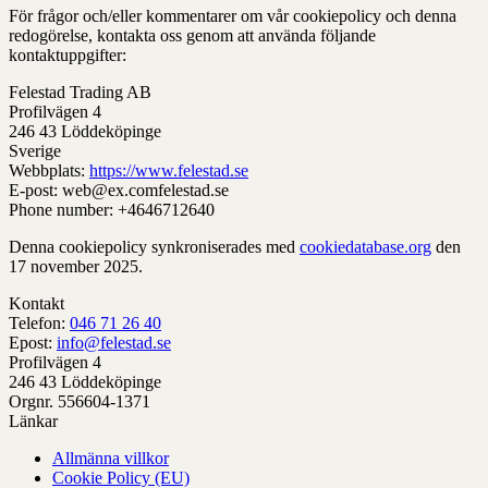
För frågor och/eller kommentarer om vår cookiepolicy och denna
redogörelse, kontakta oss genom att använda följande
kontaktuppgifter:
Felestad Trading AB
Profilvägen 4
246 43 Löddeköpinge
Sverige
Webbplats:
https://www.felestad.se
E-post:
web@
ex.com
felestad.se
Phone number: +4646712640
Denna cookiepolicy synkroniserades med
cookiedatabase.org
den
17 november 2025.
Kontakt
Telefon:
046 71 26 40
Epost:
info@felestad.se
Profilvägen 4
246 43 Löddeköpinge
Orgnr. 556604-1371
Länkar
Allmänna villkor
Cookie Policy (EU)