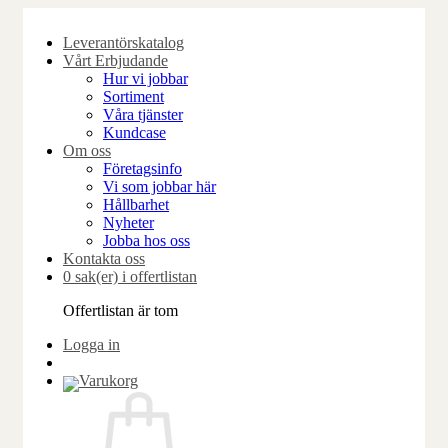
Skip
to
Leverantörskatalog
content
Vårt Erbjudande
Hur vi jobbar
Sortiment
Våra tjänster
Kundcase
Om oss
Företagsinfo
Vi som jobbar här
Hållbarhet
Nyheter
Jobba hos oss
Kontakta oss
0 sak(er) i offertlistan
Offertlistan är tom
Logga in