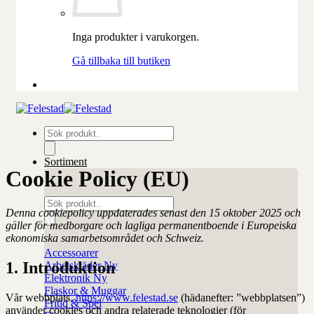
Inga produkter i varukorgen.
Gå tillbaka till butiken
Produktsökning
Sortiment
Cookie Policy (EU)
Produktsökning
Denna cookiepolicy uppdaterades senast den 15 oktober 2025 och
gäller för medborgare och lagliga permanentboende i Europeiska
ekonomiska samarbetsområdet och Schweiz.
Accessoarer
1. Introduktion
Arbetskläder
Elektronik
Flaskor & Muggar
Vår webbplats,
https://www.felestad.se
(hädanefter: ”webbplatsen”)
Fritid & Spel
använder cookies och andra relaterade teknologier (för