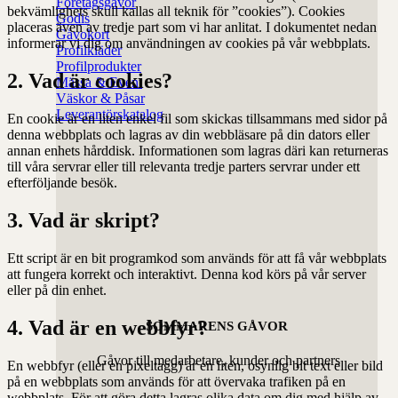
Företagsgåvor
bekvämlighets skull kallas all teknik för ”cookies”). Cookies
Godis
placeras även av tredje part som vi har anlitat. I dokumentet nedan
Gåvokort
informerar vi dig om användningen av cookies på vår webbplats.
Profilkläder
Profilprodukter
2. Vad är cookies?
Mässa & Event
Väskor & Påsar
Leverantörskatalog
En cookie är en liten enkel fil som skickas tillsammans med sidor på
denna webbplats och lagras av din webbläsare på din dators eller
annan enhets hårddisk. Informationen som lagras däri kan returneras
till våra servrar eller till relevanta tredje parters servrar under ett
efterföljande besök.
3. Vad är skript?
Ett script är en bit programkod som används för att få vår webbplats
att fungera korrekt och interaktivt. Denna kod körs på vår server
eller på din enhet.
4. Vad är en webbfyr?
SOMMARENS GÅVOR
Gåvor till medarbetare, kunder och partners
En webbfyr (eller en pixeltagg) är en liten, osynlig bit text eller bild
på en webbplats som används för att övervaka trafiken på en
webbplats. För att göra detta lagras olika data om dig med hjälp av