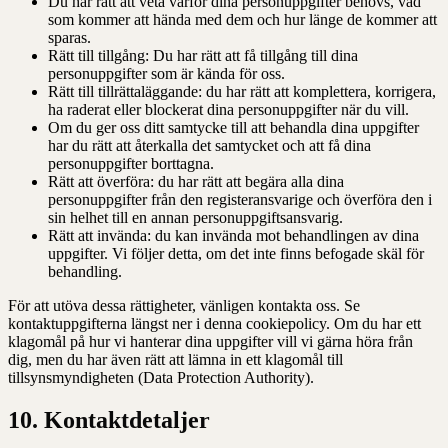
Du har rätt att veta varför dina personuppgifter behövs, vad
som kommer att hända med dem och hur länge de kommer att
sparas.
Rätt till tillgång: Du har rätt att få tillgång till dina
personuppgifter som är kända för oss.
Rätt till tillrättaläggande: du har rätt att komplettera, korrigera,
ha raderat eller blockerat dina personuppgifter när du vill.
Om du ger oss ditt samtycke till att behandla dina uppgifter
har du rätt att återkalla det samtycket och att få dina
personuppgifter borttagna.
Rätt att överföra: du har rätt att begära alla dina
personuppgifter från den registeransvarige och överföra den i
sin helhet till en annan personuppgiftsansvarig.
Rätt att invända: du kan invända mot behandlingen av dina
uppgifter. Vi följer detta, om det inte finns befogade skäl för
behandling.
För att utöva dessa rättigheter, vänligen kontakta oss. Se
kontaktuppgifterna längst ner i denna cookiepolicy. Om du har ett
klagomål på hur vi hanterar dina uppgifter vill vi gärna höra från
dig, men du har även rätt att lämna in ett klagomål till
tillsynsmyndigheten (Data Protection Authority).
10. Kontaktdetaljer