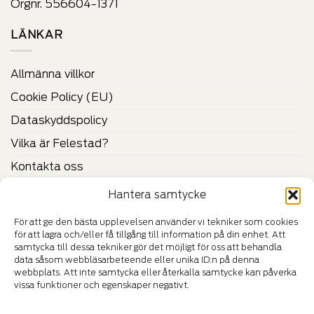
Orgnr. 556604-1371
LÄNKAR
Allmänna villkor
Cookie Policy (EU)
Dataskyddspolicy
Vilka är Felestad?
Kontakta oss
Hantera samtycke
CERTIFIKAT & VERIFIERINGAR
För att ge den bästa upplevelsen använder vi tekniker som cookies
för att lagra och/eller få tillgång till information på din enhet. Att
samtycka till dessa tekniker gör det möjligt för oss att behandla
data såsom webbläsarbeteende eller unika ID:n på denna
webbplats. Att inte samtycka eller återkalla samtycke kan påverka
vissa funktioner och egenskaper negativt.
HÄNG MED IN I VÅR VÄRLD