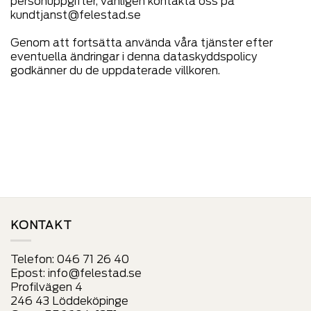
personuppgifter, vänligen kontakta oss på
kundtjanst@felestad.se
Genom att fortsätta använda våra tjänster efter
eventuella ändringar i denna dataskyddspolicy
godkänner du de uppdaterade villkoren.
KONTAKT
Telefon:
046 71 26 40
Epost:
info@felestad.se
Profilvägen 4
246 43 Löddeköpinge