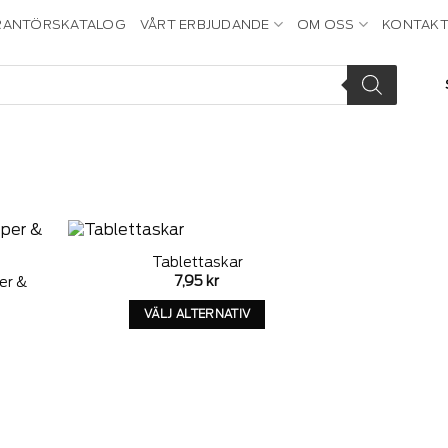
RANTÖRSKATALOG
VÅRT ERBJUDANDE
OM OSS
KONTAKT
Tablettaskar
dd to
Add to
7,95
kr
er &
ishlist
wishlist
VÄLJ ALTERNATIV
Denna
produkt
har
alternativ
som
kan