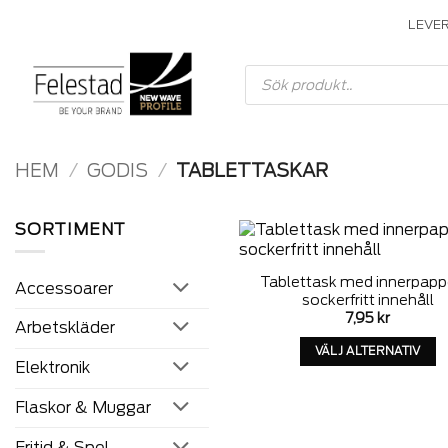
Skip
LEVE
to
content
Produktsökning
HEM
/
GODIS
/
TABLETTASKAR
SORTIMENT
A
Tablettask med innerpapp
Accessoarer
w
sockerfritt innehåll
7,95
kr
Arbetskläder
VÄLJ ALTERNATIV
Elektronik
Denna
produkt
Flaskor & Muggar
har
alternativ
Fritid & Spel