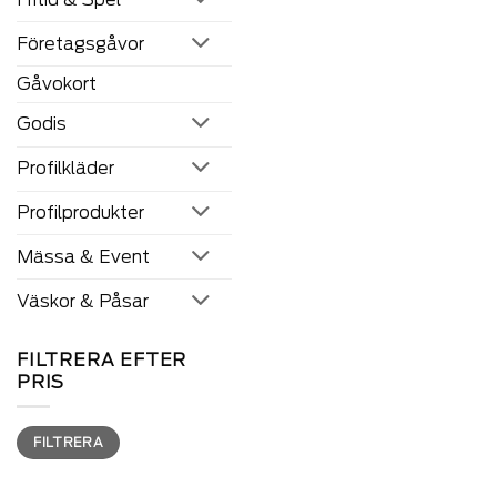
som
kan
Företagsgåvor
väljas
på
Gåvokort
produkten
sida
Godis
Profilkläder
Profilprodukter
Mässa & Event
Väskor & Påsar
FILTRERA EFTER
PRIS
Min
Max
FILTRERA
pris
pris