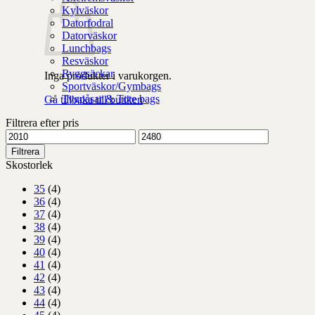
Kylväskor
Datorfodral
Datorväskor
Lunchbags
Resväskor
Ryggsäckar
Inga produkter i varukorgen.
Sportväskor/Gymbags
Tygpåsar & Tote bags
Gå tillbaka till butiken
Filtrera efter pris
Min
Max
pris
pris
Filtrera
Skostorlek
35
(4)
36
(4)
37
(4)
38
(4)
39
(4)
40
(4)
41
(4)
42
(4)
43
(4)
44
(4)