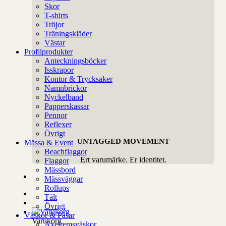
Skor
T-shirts
Tröjor
Träningskläder
Västar
Profilprodukter
Anteckningsböcker
Isskrapor
Kontor & Trycksaker
Namnbrickor
Nyckelband
Papperskassar
Pennor
Reflexer
Övrigt
UNTAGGED MOVEMENT
Mässa & Event
Beachflaggor
Ert varumärke. Er identitet.
Flaggor
Mässbord
Mässväggar
Rollups
Tält
Övrigt
Väskor & Påsar
Varukorg
Axelremsväskor