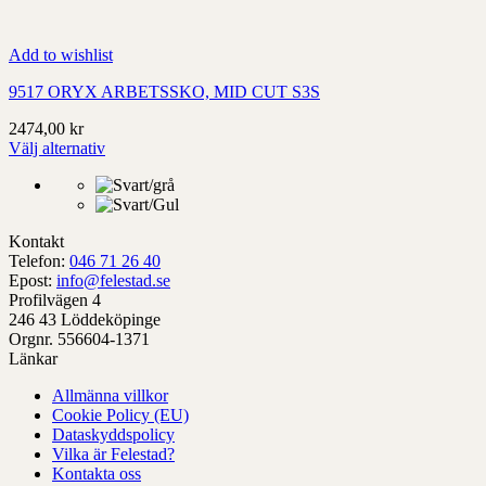
Add to wishlist
9517 ORYX ARBETSSKO, MID CUT S3S
2474,00
kr
Välj alternativ
Denna
produkt
har
alternativ
Kontakt
som
Telefon:
046 71 26 40
kan
Epost:
info@felestad.se
väljas
Profilvägen 4
på
246 43 Löddeköpinge
produktens
Orgnr. 556604-1371
sida
Länkar
Allmänna villkor
Cookie Policy (EU)
Dataskyddspolicy
Vilka är Felestad?
Kontakta oss