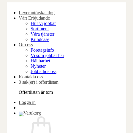
Skip
to
Leverantörskatalog
content
Vårt Erbjudande
Hur vi jobbar
Sortiment
Våra tjänster
Kundcase
Om oss
Företagsinfo
Vi som jobbar här
Hållbarhet
Nyheter
Jobba hos oss
Kontakta oss
0 sak(er) i offertlistan
Offertlistan är tom
Logga in