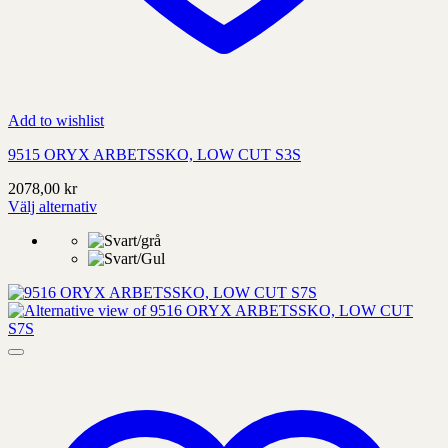
Add to wishlist
9515 ORYX ARBETSSKO, LOW CUT S3S
2078,00
kr
Välj alternativ
Denna
produkt
har
alternativ
som
kan
väljas
på
produktens
sida