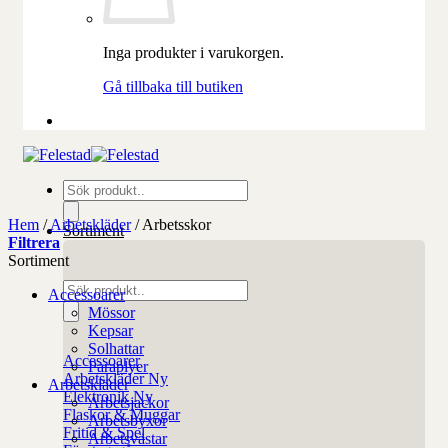
Inga produkter i varukorgen.
Gå tillbaka till butiken
Produktsökning
Hem
/
Arbetskläder
/
Arbetsskor
Sortiment
Filtrera
Sortiment
Produktsökning
Accessoarer
Mössor
Kepsar
Solhattar
Accessoarer
Paraplyer
Arbetskläder
Arbetskläder
Elektronik
Arbetsjackor
Flaskor & Muggar
Arbetsbyxor
Fritid & Spel
Arbetsvästar