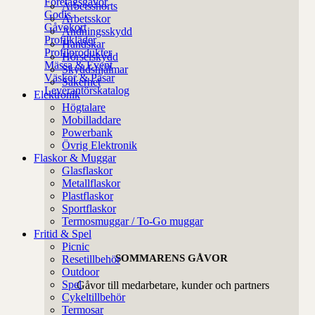
Företagsgåvor
Arbetsshorts
Godis
Arbetsskor
Gåvokort
Andningsskydd
Profilkläder
Handskar
Profilprodukter
Hörselskydd
Mässa & Event
Skyddshjälmar
Väskor & Påsar
Säkerhet
Leverantörskatalog
Elektronik
Högtalare
Mobilladdare
Powerbank
Övrig Elektronik
Flaskor & Muggar
Glasflaskor
Metallflaskor
Plastflaskor
Sportflaskor
Termosmuggar / To-Go muggar
Fritid & Spel
Picnic
SOMMARENS GÅVOR
Resetillbehör
Outdoor
Spel
Gåvor till medarbetare, kunder och partners
Cykeltillbehör
Termosar