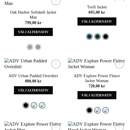
kan
på
Twill Jacket
väljas
Add to
Add to
produktens
695,00
kr
Oak Harbor Softshell Jacket
wishlist
wishlist
på
sida
Man
produktens
VÄLJ ALTERNATIV
799,00
kr
sida
Denna
VÄLJ ALTERNATIV
produkt
Denna
har
produkt
alternativ
har
som
alternativ
kan
som
väljas
kan
på
väljas
Add to
Add to
produktens
ADV Urban Padded Overshirt
ADV Explore Power Fleece
wishlist
wishlist
på
sida
Jacket Woman
800,00
kr
produktens
720,00
kr
sida
VÄLJ ALTERNATIV
VÄLJ ALTERNATIV
Denna
Denna
produkt
produkt
har
har
alternativ
alternativ
som
som
kan