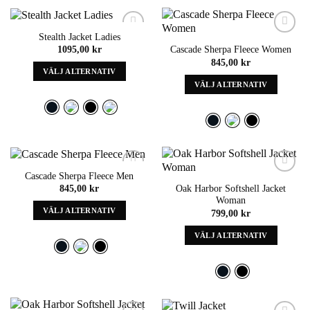
alternativ
alternativ
som
som
kan
kan
Stealth Jacket Ladies
väljas
väljas
Add to
Add to
1095,00
kr
Cascade Sherpa Fleece Women
wishlist
wishlist
på
på
845,00
kr
produktens
produktens
VÄLJ ALTERNATIV
sida
sida
VÄLJ ALTERNATIV
Denna
Denna
produkt
produkt
har
har
alternativ
alternativ
som
som
kan
kan
väljas
Cascade Sherpa Fleece Men
väljas
Add to
Add to
på
845,00
kr
Oak Harbor Softshell Jacket
wishlist
wishlist
på
produktens
Woman
produktens
sida
VÄLJ ALTERNATIV
799,00
kr
sida
Denna
VÄLJ ALTERNATIV
produkt
Denna
har
produkt
alternativ
har
som
alternativ
kan
som
väljas