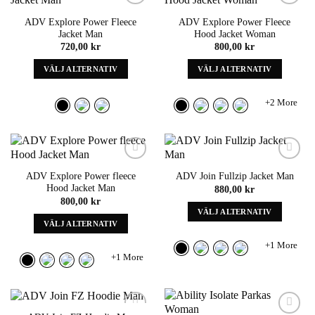
kan
väljas
väljas
Add to
Add to
på
ADV Explore Power Fleece
ADV Explore Power Fleece
wishlist
wishlist
på
produktens
Jacket Man
Hood Jacket Woman
produktens
sida
720,00
kr
800,00
kr
sida
VÄLJ ALTERNATIV
VÄLJ ALTERNATIV
Denna
Denna
produkt
produkt
+2 More
har
har
alternativ
alternativ
som
som
kan
kan
väljas
väljas
Add to
Add to
ADV Explore Power fleece
ADV Join Fullzip Jacket Man
wishlist
wishlist
på
på
Hood Jacket Man
880,00
kr
produktens
produktens
800,00
kr
sida
sida
VÄLJ ALTERNATIV
VÄLJ ALTERNATIV
Denna
Denna
produkt
+1 More
produkt
har
+1 More
har
alternativ
alternativ
som
som
kan
kan
väljas