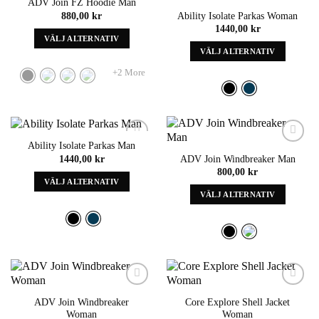
ADV Join FZ Hoodie Man
väljas
Add to
Add to
på
880,00
kr
Ability Isolate Parkas Woman
wishlist
wishlist
på
produktens
1440,00
kr
produktens
sida
VÄLJ ALTERNATIV
sida
VÄLJ ALTERNATIV
Denna
Denna
produkt
+2 More
produkt
har
har
alternativ
alternativ
som
som
kan
kan
väljas
Ability Isolate Parkas Man
väljas
Add to
Add to
på
1440,00
kr
ADV Join Windbreaker Man
wishlist
wishlist
på
produktens
800,00
kr
produktens
sida
VÄLJ ALTERNATIV
sida
VÄLJ ALTERNATIV
Denna
Denna
produkt
produkt
har
har
alternativ
alternativ
som
som
kan
kan
väljas
väljas
Add to
Add to
på
ADV Join Windbreaker
Core Explore Shell Jacket
wishlist
wishlist
på
produktens
Woman
Woman