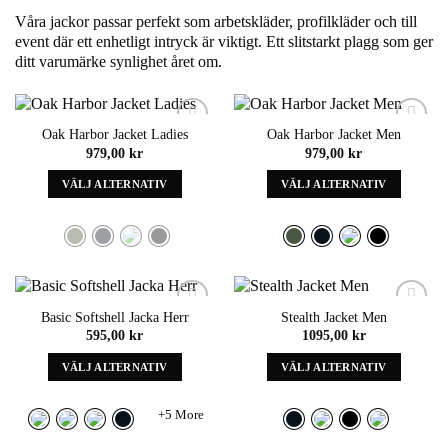
Våra jackor passar perfekt som arbetskläder, profilkläder och till
event där ett enhetligt intryck är viktigt. Ett slitstarkt plagg som ger
ditt varumärke synlighet året om.
Oak Harbor Jacket Ladies
Oak Harbor Jacket Men
Add to
Add to
979,00
kr
979,00
kr
wishlist
wishlist
VÄLJ ALTERNATIV
VÄLJ ALTERNATIV
Denna
Denna
produkt
produkt
har
har
alternativ
alternativ
som
som
kan
kan
Basic Softshell Jacka Herr
Stealth Jacket Men
väljas
väljas
Add to
Add to
595,00
kr
1095,00
kr
wishlist
wishlist
på
på
produktens
produktens
VÄLJ ALTERNATIV
VÄLJ ALTERNATIV
sida
sida
Denna
Denna
produkt
produkt
+5 More
har
har