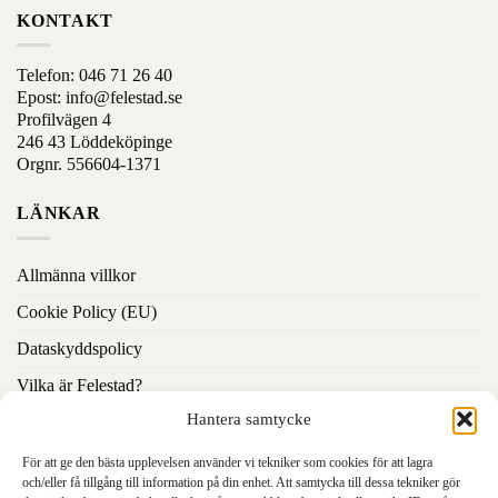
sida
sida
KONTAKT
Telefon:
046 71 26 40
Epost:
info@felestad.se
Profilvägen 4
246 43 Löddeköpinge
Orgnr. 556604-1371
LÄNKAR
Allmänna villkor
Cookie Policy (EU)
Dataskyddspolicy
Vilka är Felestad?
Hantera samtycke
Kontakta oss
För att ge den bästa upplevelsen använder vi tekniker som cookies för att lagra
CERTIFIKAT & VERIFIERINGAR
och/eller få tillgång till information på din enhet. Att samtycka till dessa tekniker gör