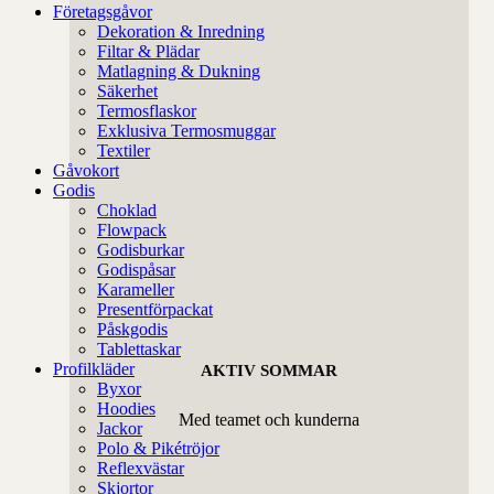
Företagsgåvor
Dekoration & Inredning
Filtar & Plädar
Matlagning & Dukning
Säkerhet
Termosflaskor
Exklusiva Termosmuggar
Textiler
Gåvokort
Godis
Choklad
Flowpack
Godisburkar
Godispåsar
Karameller
Presentförpackat
Påskgodis
Tablettaskar
Profilkläder
AKTIV SOMMAR
Byxor
Hoodies
Med teamet och kunderna
Jackor
Polo & Pikétröjor
Reflexvästar
Skjortor