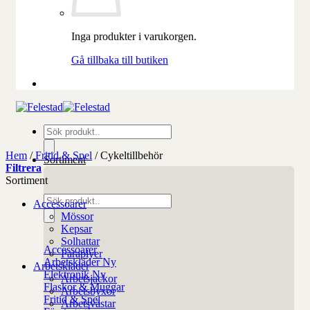
Inga produkter i varukorgen.
Gå tillbaka till butiken
Produktsökning
Hem
/
Fritid & Spel
/
Cykeltillbehör
Sortiment
Filtrera
Sortiment
Produktsökning
Accessoarer
Mössor
Kepsar
Solhattar
Accessoarer
Paraplyer
Arbetskläder
Arbetskläder
Elektronik
Arbetsjackor
Flaskor & Muggar
Arbetsbyxor
Fritid & Spel
Arbetsvästar