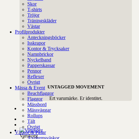
Skor
T-shirts
Tröjor
Träningskläder
Västar
Profilprodukter
Anteckningsböcker
Isskrapor
Kontor & Trycksaker
Namnbrickor
Nyckelband
Papperskassar
Pennor
Reflexer
Övrigt
UNTAGGED MOVEMENT
Mässa & Event
Beachflaggor
Ert varumärke. Er identitet.
Flaggor
Mässbord
Mässväggar
Rollups
Tält
Övrigt
Väskor & Påsar
Varukorg
Axelremsväskor