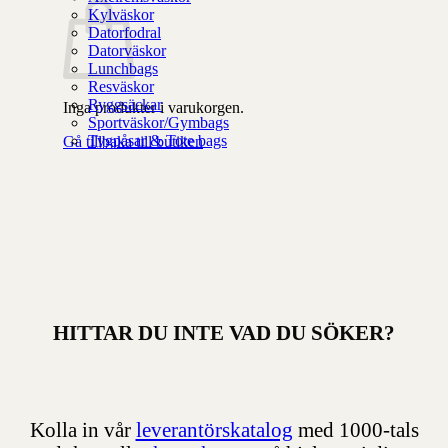
Kylväskor
Datorfodral
Datorväskor
Lunchbags
Resväskor
Ryggsäckar
Inga produkter i varukorgen.
Sportväskor/Gymbags
Tygpåsar & Tote bags
Gå tillbaka till butiken
HITTAR DU INTE VAD DU SÖKER?
Kolla in vår
leverantörskatalog
med 1000-tals