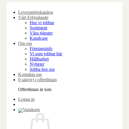
Skip
to
Leverantörskatalog
content
Vårt Erbjudande
Hur vi jobbar
Sortiment
Våra tjänster
Kundcase
Om oss
Företagsinfo
Vi som jobbar här
Hållbarhet
Nyheter
Jobba hos oss
Kontakta oss
0 sak(er) i offertlistan
Offertlistan är tom
Logga in