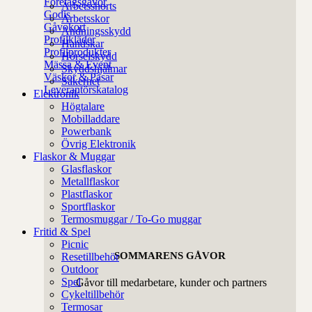
Företagsgåvor
Arbetsshorts
Godis
Arbetsskor
Gåvokort
Andningsskydd
Profilkläder
Handskar
Profilprodukter
Hörselskydd
Mässa & Event
Skyddshjälmar
Väskor & Påsar
Säkerhet
Leverantörskatalog
Elektronik
Högtalare
Mobilladdare
Powerbank
Övrig Elektronik
Flaskor & Muggar
Glasflaskor
Metallflaskor
Plastflaskor
Sportflaskor
Termosmuggar / To-Go muggar
Fritid & Spel
Picnic
SOMMARENS GÅVOR
Resetillbehör
Outdoor
Spel
Gåvor till medarbetare, kunder och partners
Cykeltillbehör
Termosar