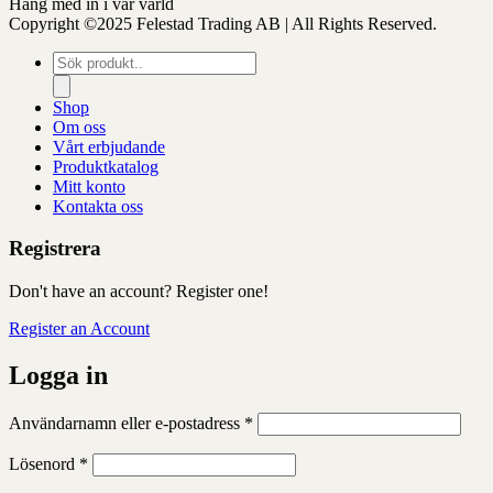
Häng med in i vår värld
Copyright ©2025 Felestad Trading AB | All Rights Reserved.
Produktsökning
Shop
Om oss
Vårt erbjudande
Produktkatalog
Mitt konto
Kontakta oss
Registrera
Don't have an account? Register one!
Register an Account
Logga in
Obligatoriskt
Användarnamn eller e-postadress
*
Obligatoriskt
Lösenord
*