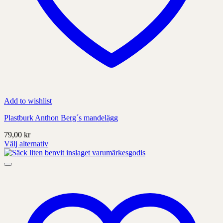
Add to wishlist
Plastburk Anthon Berg´s mandelägg
79,00
kr
Välj alternativ
Denna
produkt
har
alternativ
som
kan
väljas
på