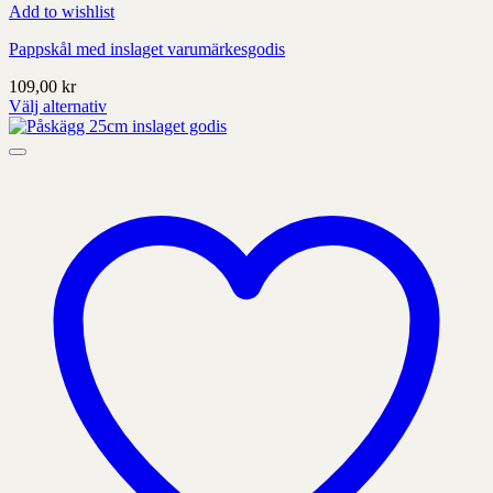
Add to wishlist
Pappskål med inslaget varumärkesgodis
109,00
kr
Välj alternativ
Denna
produkt
har
alternativ
som
kan
väljas
på
produktens
sida