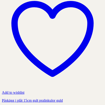
kan
väljas
på
produktens
sida
Add to wishlist
Påskägg i plåt 15cm gult pralinkulor guld