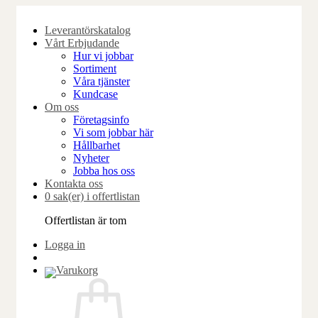
Skip
to
Leverantörskatalog
content
Vårt Erbjudande
Hur vi jobbar
Sortiment
Våra tjänster
Kundcase
Om oss
Företagsinfo
Vi som jobbar här
Hållbarhet
Nyheter
Jobba hos oss
Kontakta oss
0 sak(er) i offertlistan
Offertlistan är tom
Logga in