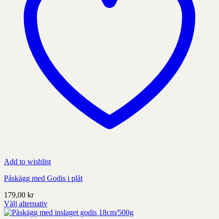
produktens
sida
Add to wishlist
Påskägg med Godis i plåt
179,00
kr
Välj alternativ
Denna