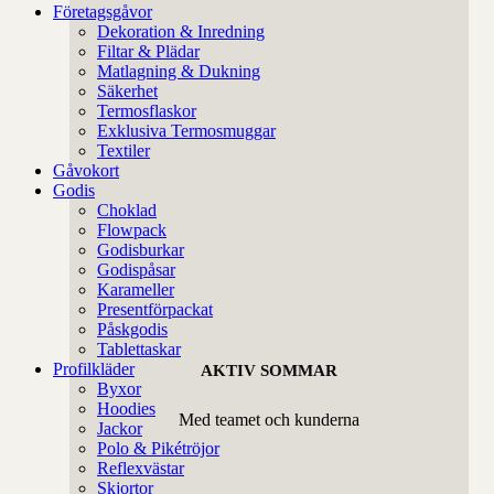
Företagsgåvor
Dekoration & Inredning
Filtar & Plädar
Matlagning & Dukning
Säkerhet
Termosflaskor
Exklusiva Termosmuggar
Textiler
Gåvokort
Godis
Choklad
Flowpack
Godisburkar
Godispåsar
Karameller
Presentförpackat
Påskgodis
Tablettaskar
Profilkläder
AKTIV SOMMAR
Byxor
Hoodies
Med teamet och kunderna
Jackor
Polo & Pikétröjor
Reflexvästar
Skjortor