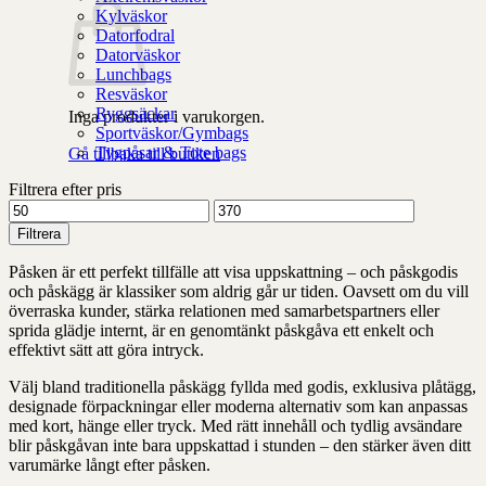
Kylväskor
Datorfodral
Datorväskor
Lunchbags
Resväskor
Ryggsäckar
Inga produkter i varukorgen.
Sportväskor/Gymbags
Tygpåsar & Tote bags
Gå tillbaka till butiken
Filtrera efter pris
Min
Max
pris
pris
Filtrera
Påsken är ett perfekt tillfälle att visa uppskattning – och påskgodis
och påskägg är klassiker som aldrig går ur tiden. Oavsett om du vill
överraska kunder, stärka relationen med samarbetspartners eller
sprida glädje internt, är en genomtänkt påskgåva ett enkelt och
effektivt sätt att göra intryck.
Välj bland traditionella påskägg fyllda med godis, exklusiva plåtägg,
designade förpackningar eller moderna alternativ som kan anpassas
med kort, hänge eller tryck. Med rätt innehåll och tydlig avsändare
blir påskgåvan inte bara uppskattad i stunden – den stärker även ditt
varumärke långt efter påsken.