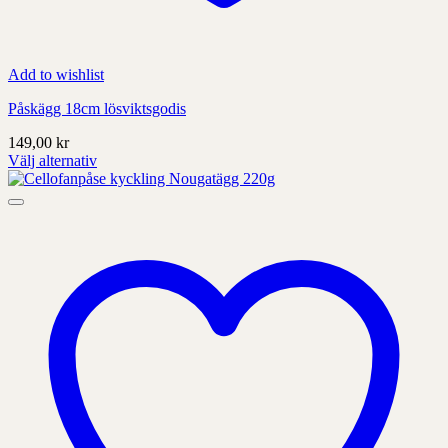
Add to wishlist
Påskägg 18cm lösviktsgodis
149,00
kr
Välj alternativ
Denna
produkt
har
alternativ
som
kan
väljas
på
produktens
sida