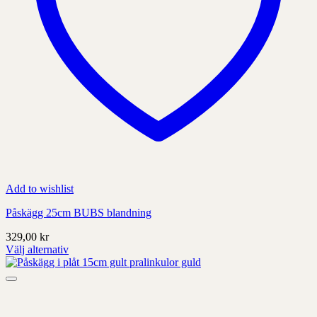
Add to wishlist
Påskägg 25cm BUBS blandning
329,00
kr
Välj alternativ
Denna
produkt
har
alternativ
som