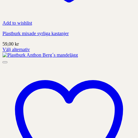
Add to wishlist
Plastburk mixade syrliga kastanjer
59,00
kr
Välj alternativ
Denna
produkt
har
alternativ
som
kan
väljas
på
produktens
sida