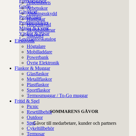
Företagsgåvor
Arbetsshorts
Godis
Arbetsskor
Gåvokort
Andningsskydd
Profilkläder
Handskar
Profilprodukter
Hörselskydd
Mässa & Event
Skyddshjälmar
Väskor & Påsar
Säkerhet
Leverantörskatalog
Elektronik
Högtalare
Mobilladdare
Powerbank
Övrig Elektronik
Flaskor & Muggar
Glasflaskor
Metallflaskor
Plastflaskor
Sportflaskor
Termosmuggar / To-Go muggar
Fritid & Spel
Picnic
SOMMARENS GÅVOR
Resetillbehör
Outdoor
Spel
Gåvor till medarbetare, kunder och partners
Cykeltillbehör
Termosar