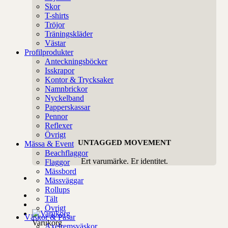
Skor
T-shirts
Tröjor
Träningskläder
Västar
Profilprodukter
Anteckningsböcker
Isskrapor
Kontor & Trycksaker
Namnbrickor
Nyckelband
Papperskassar
Pennor
Reflexer
Övrigt
UNTAGGED MOVEMENT
Mässa & Event
Beachflaggor
Ert varumärke. Er identitet.
Flaggor
Mässbord
Mässväggar
Rollups
Tält
Övrigt
Väskor & Påsar
Varukorg
Axelremsväskor