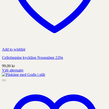
Add to wishlist
Cellofanpåse kyckling Nougatägg 220g
99,00
kr
Välj alternativ
Denna
produkt
har
alternativ
som
kan
väljas
på