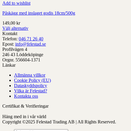
Add to wishlist
Påskägg med inslaget godis 18cm/500g
149,00
kr
Välj alternativ
Denna
Kontakt
produkt
Telefon:
046 71 26 40
har
Epost:
info@felestad.se
alternativ
Profilvägen 4
som
246 43 Löddeköpinge
kan
Orgnr. 556604-1371
väljas
Länkar
på
Allmänna villkor
produktens
Cookie Policy (EU)
sida
Dataskyddspolicy
Vilka är Felestad?
Kontakta oss
Certifikat & Verifieringar
Häng med in i vår värld
Copyright ©2025 Felestad Trading AB | All Rights Reserved.