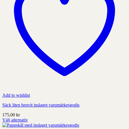
produktens
sida
Add to wishlist
Säck liten benvit inslaget varumärkesgodis
175,00
kr
Välj alternativ
Denna