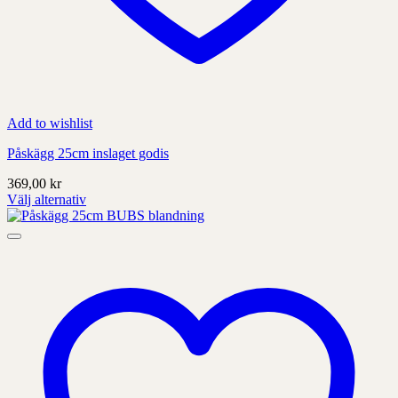
Add to wishlist
Påskägg 25cm inslaget godis
369,00
kr
Välj alternativ
Denna
produkt
har
alternativ
som
kan
väljas
på
produktens
sida