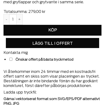
med grytlappar och grytvante i samma serie.
Totalsumma:
279,00
kr
Lord Nelson Förkläde Rand Grön mängd
LÄGG TILL I OFFERT
Kontakta mig
Önskar offert på bästa tryckmetod
Vi återkommer inom 24 timmar med en kostnadsfri
offert samt en skiss som visar placeringen av trycket.
Beställningen är inte bindande förrän du har godkänt
korrekturet, först därefter påbörjas produktionen.
Ladda upp tryckfil:
Gärna i vektoriserat format som SVG/EPS/PDF alternativt
PNG, JPG