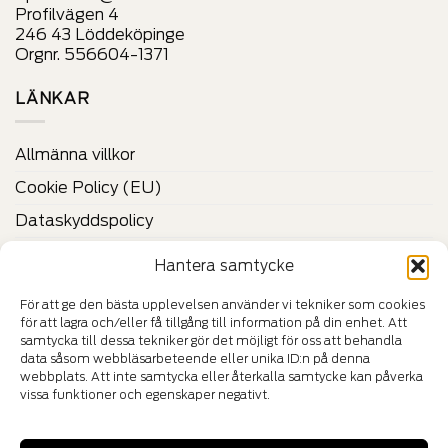
Profilvägen 4
246 43 Löddeköpinge
Orgnr. 556604-1371
LÄNKAR
Allmänna villkor
Cookie Policy (EU)
Dataskyddspolicy
Vilka är Felestad?
Hantera samtycke
Kontakta oss
För att ge den bästa upplevelsen använder vi tekniker som cookies
för att lagra och/eller få tillgång till information på din enhet. Att
CERTIFIKAT & VERIFIERINGAR
samtycka till dessa tekniker gör det möjligt för oss att behandla
data såsom webbläsarbeteende eller unika ID:n på denna
webbplats. Att inte samtycka eller återkalla samtycke kan påverka
vissa funktioner och egenskaper negativt.
HÄNG MED IN I VÅR VÄRLD