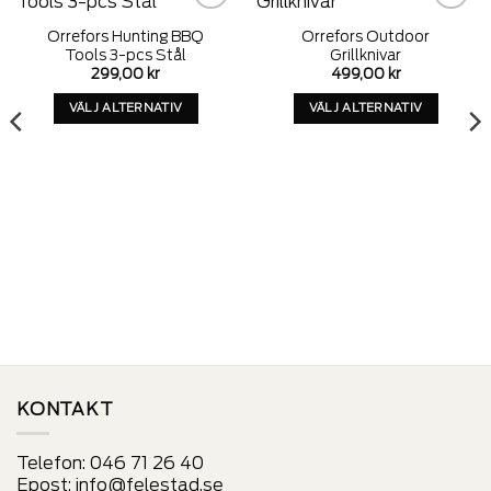
Add to
Add to
Orrefors Hunting BBQ
Orrefors Outdoor
wishlist
wishlist
Tools 3-pcs Stål
Grillknivar
299,00
kr
499,00
kr
VÄLJ ALTERNATIV
VÄLJ ALTERNATIV
Denna
Denna
produkt
produkt
har
har
alternativ
alternativ
som
som
kan
kan
väljas
väljas
på
på
produktens
produktens
sida
sida
KONTAKT
Telefon:
046 71 26 40
Epost:
info@felestad.se