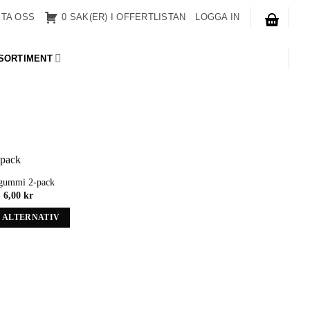
TA OSS
0 SAK(ER) I OFFERTLISTAN
LOGGA IN
SORTIMENT
gummi 2-pack
Add to
6,00
kr
wishlist
 ALTERNATIV
Denna
produkt
har
alternativ
som
kan