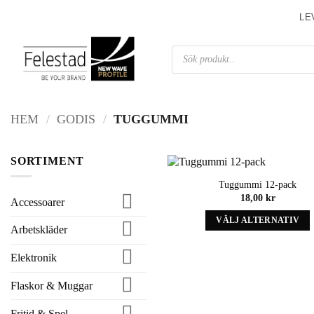
Skip
LE
to
content
Produktsökning
HEM
/
GODIS
/
TUGGUMMI
SORTIMENT
Tuggummi 12-pack
18,00
kr
Accessoarer
VÄLJ ALTERNATIV
Arbetskläder
Denna
produkt
Elektronik
har
alternativ
Flaskor & Muggar
som
kan
Fritid & Spel