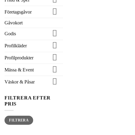
väljas
på
Företagsgåvor
produktens
sida
Gåvokort
Godis
Profilkläder
Profilprodukter
Mässa & Event
Väskor & Påsar
FILTRERA EFTER
PRIS
Min
Max
FILTRERA
pris
pris