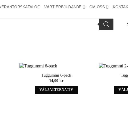
VERANTÖRSKATALOG
VÅRT ERBJUDANDE
OM OSS
KONTAK
Tuggummi 6-pack
Tug
Add to
Add to
14,00
kr
wishlist
wishlist
VÄLJ ALTERNATIV
VÄLJ
Denna
produkt
har
alternativ
som
kan