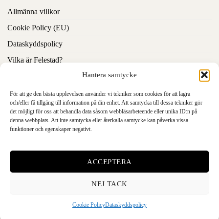
Allmänna villkor
Cookie Policy (EU)
Dataskyddspolicy
Vilka är Felestad?
Hantera samtycke
Kontakta oss
För att ge den bästa upplevelsen använder vi tekniker som cookies för att lagra
CERTIFIKAT & VERIFIERINGAR
och/eller få tillgång till information på din enhet. Att samtycka till dessa tekniker gör
det möjligt för oss att behandla data såsom webbläsarbeteende eller unika ID:n på
denna webbplats. Att inte samtycka eller återkalla samtycke kan påverka vissa
funktioner och egenskaper negativt.
HÄNG MED IN I VÅR VÄRLD
ACCEPTERA
NEJ TACK
Cookie Policy
Dataskyddspolicy
Copyright ©2025 Felestad Trading AB | All Rights Reserved.