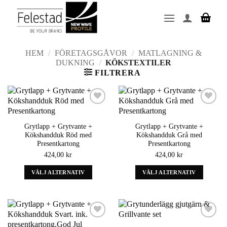
Skip
to
content
HEM
/
FÖRETAGSGÅVOR
/
MATLAGNING &
DUKNING
/
KÖKSTEXTILER
FILTRERA
Add to
Add to
wishlist
wishlist
Grytlapp + Grytvante +
Grytlapp + Grytvante +
Kökshandduk Röd med
Kökshandduk Grå med
Presentkartong
Presentkartong
424,00
kr
424,00
kr
VÄLJ ALTERNATIV
VÄLJ ALTERNATIV
Denna
Denna
produkt
produkt
har
har
alternativ
alternativ
som
som
Add to
Add to