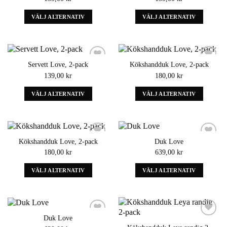
kan
väljas
väljas
på
VÄLJ ALTERNATIV
VÄLJ ALTERNATIV
på
produktens
Denna
Denna
produktens
sida
produkt
produkt
sida
har
har
alternativ
alternativ
Servett Love, 2-pack
Kökshandduk Love, 2-pack
som
som
Add to
Add to
139,00
kr
180,00
kr
wishlist
wishlist
kan
kan
väljas
väljas
VÄLJ ALTERNATIV
VÄLJ ALTERNATIV
på
på
Denna
Denna
produktens
produktens
produkt
produkt
sida
sida
har
har
alternativ
alternativ
Kökshandduk Love, 2-pack
Duk Love
som
som
Add to
Add to
180,00
kr
639,00
kr
wishlist
wishlist
kan
kan
väljas
väljas
VÄLJ ALTERNATIV
VÄLJ ALTERNATIV
på
på
Denna
Denna
produktens
produktens
produkt
produkt
sida
sida
har
har
alternativ
alternativ
Duk Love
som
som
Add to
Add to