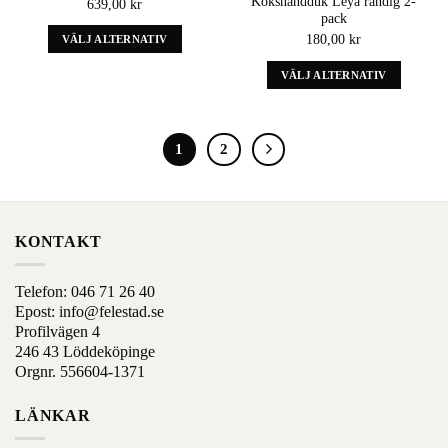
Kökshandduk Leya randig 2-
639,00
kr
wishlist
wishlist
kan
kan
pack
väljas
väljas
180,00
kr
VÄLJ ALTERNATIV
på
på
Denna
produktens
produktens
VÄLJ ALTERNATIV
produkt
sida
sida
Denna
har
produkt
alternativ
har
som
1
2
alternativ
kan
som
väljas
kan
på
väljas
produktens
på
KONTAKT
sida
produktens
sida
Telefon:
046 71 26 40
Epost:
info@felestad.se
Profilvägen 4
246 43 Löddeköpinge
Orgnr. 556604-1371
LÄNKAR