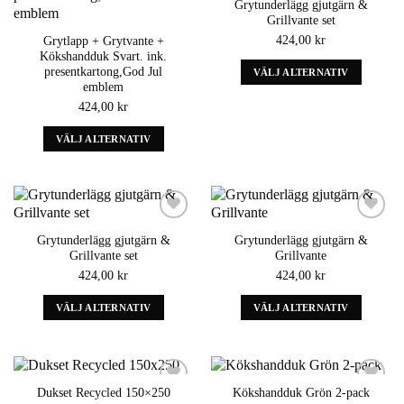
Grytunderlägg gjutgärn &
wishlist
wishlist
kan
kan
Grillvante set
väljas
väljas
424,00
kr
Grytlapp + Grytvante +
på
på
Kökshandduk Svart. ink.
produktens
produktens
presentkartong,God Jul
VÄLJ ALTERNATIV
sida
sida
emblem
Denna
424,00
kr
produkt
har
VÄLJ ALTERNATIV
alternativ
Denna
som
produkt
kan
har
väljas
alternativ
på
som
Add to
Add to
produktens
Grytunderlägg gjutgärn &
Grytunderlägg gjutgärn &
wishlist
wishlist
kan
sida
Grillvante set
Grillvante
väljas
424,00
kr
424,00
kr
på
produktens
VÄLJ ALTERNATIV
VÄLJ ALTERNATIV
sida
Denna
Denna
produkt
produkt
har
har
alternativ
alternativ
Dukset Recycled 150×250
Kökshandduk Grön 2-pack
som
som
Add to
Add to