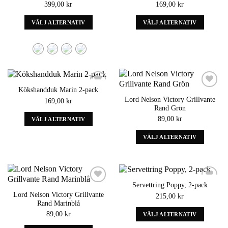
399,00
kr
169,00
kr
wishlist
wishlist
kan
kan
väljas
väljas
VÄLJ ALTERNATIV
VÄLJ ALTERNATIV
på
på
Denna
Denna
produktens
produktens
produkt
produkt
sida
sida
har
har
alternativ
alternativ
som
som
kan
kan
Kökshandduk Marin 2-pack
väljas
väljas
Add to
Add to
Lord Nelson Victory Grillvante
169,00
kr
wishlist
wishlist
på
på
Rand Grön
produktens
produktens
89,00
kr
VÄLJ ALTERNATIV
sida
sida
Denna
VÄLJ ALTERNATIV
produkt
Denna
har
produkt
alternativ
har
som
alternativ
kan
Servettring Poppy, 2-pack
som
Add to
Add to
väljas
Lord Nelson Victory Grillvante
215,00
kr
wishlist
wishlist
kan
på
Rand Marinblå
väljas
produktens
89,00
kr
VÄLJ ALTERNATIV
på
sida
Denna