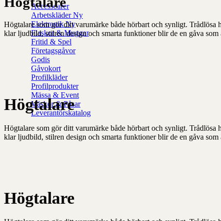
Högtalare
Accessoarer
Arbetskläder
Elektronik
Högtalare som gör ditt varumärke både hörbart och synligt. Trådlösa
Flaskor & Muggar
klar ljudbild, stilren design och smarta funktioner blir de en gåva so
Fritid & Spel
Företagsgåvor
Godis
Gåvokort
Profilkläder
Profilprodukter
Mässa & Event
Högtalare
Väskor & Påsar
Leverantörskatalog
Högtalare som gör ditt varumärke både hörbart och synligt. Trådlösa
klar ljudbild, stilren design och smarta funktioner blir de en gåva so
Högtalare