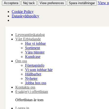
View p
Acceptera
Nej tack
View preferences
Spara inställningar
Cookie Policy
Dataskyddspolicy
Skip
to
Leverantörskatalog
content
Vårt Erbjudande
Hur vi jobbar
Sortiment
Våra tjänster
Kundcase
Om oss
Företagsinfo
Vi som jobbar här
Hållbarhet
Nyheter
Jobba hos oss
Kontakta oss
0 sak(er) i offertlistan
Offertlistan är tom
Logga in