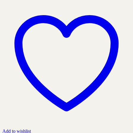
produktens
sida
Add to wishlist