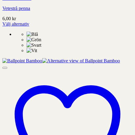
Vetestrå penna
6,00
kr
Välj alternativ
Denna
produkt
har
alternativ
som
kan
väljas
på
produktens
sida