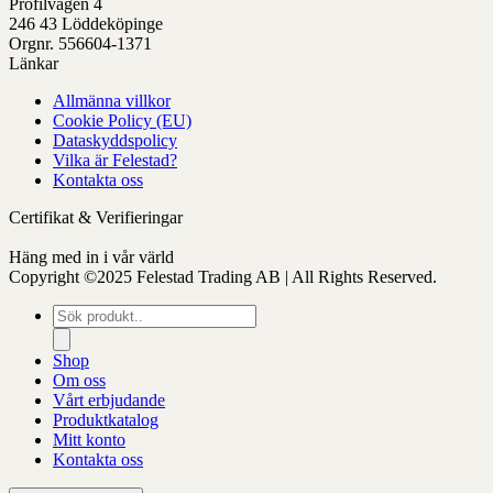
Profilvägen 4
på
246 43 Löddeköpinge
produktens
Orgnr. 556604-1371
sida
Länkar
Allmänna villkor
Cookie Policy (EU)
Dataskyddspolicy
Vilka är Felestad?
Kontakta oss
Certifikat & Verifieringar
Häng med in i vår värld
Copyright ©2025 Felestad Trading AB | All Rights Reserved.
Produktsökning
Shop
Om oss
Vårt erbjudande
Produktkatalog
Mitt konto
Kontakta oss