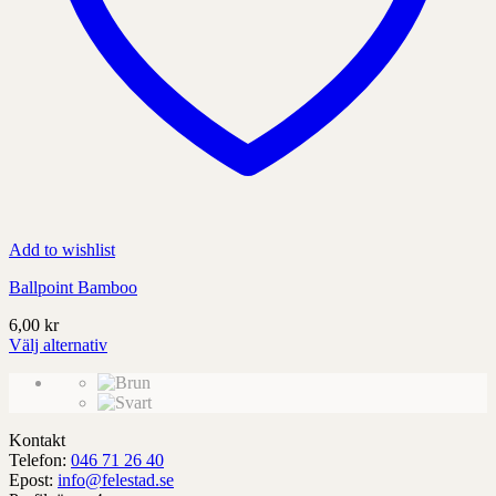
Add to wishlist
Ballpoint Bamboo
6,00
kr
Välj alternativ
Denna
produkt
har
alternativ
Kontakt
som
Telefon:
046 71 26 40
kan
Epost:
info@felestad.se
väljas