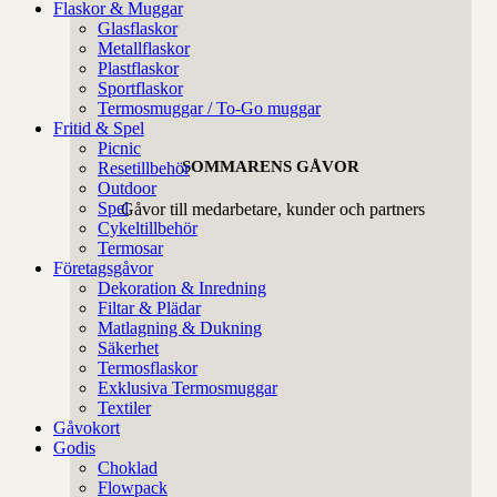
Flaskor & Muggar
Glasflaskor
Metallflaskor
Plastflaskor
Sportflaskor
Termosmuggar / To-Go muggar
Fritid & Spel
Picnic
SOMMARENS GÅVOR
Resetillbehör
Outdoor
Spel
Gåvor till medarbetare, kunder och partners
Cykeltillbehör
Termosar
Företagsgåvor
Dekoration & Inredning
Filtar & Plädar
Matlagning & Dukning
Säkerhet
Termosflaskor
Exklusiva Termosmuggar
Textiler
Gåvokort
Godis
Choklad
Flowpack