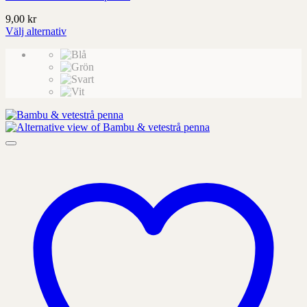
9,00
kr
Välj alternativ
Denna
produkt
har
alternativ
som
kan
väljas
på
produktens
sida