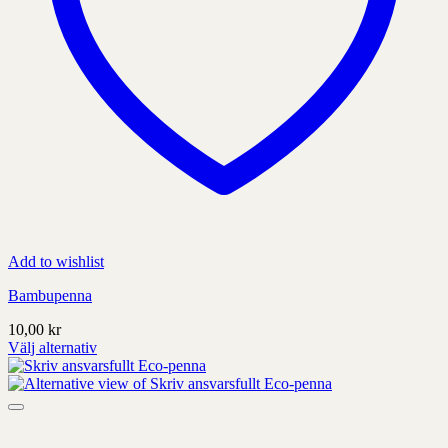
Add to wishlist
Bambupenna
10,00
kr
Välj alternativ
Denna
produkt
har
alternativ
som