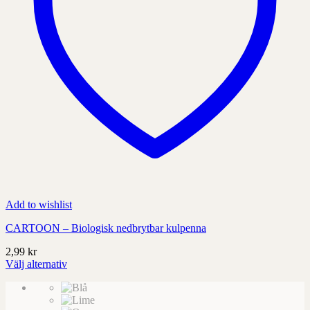
Add to wishlist
CARTOON – Biologisk nedbrytbar kulpenna
2,99
kr
Välj alternativ
Denna
produkt
har