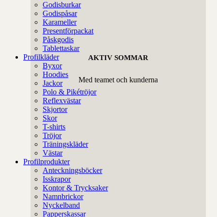
Godisburkar
Godispåsar
Karameller
Presentförpackat
Påskgodis
Tablettaskar
Profilkläder
AKTIV SOMMAR
Byxor
Hoodies
Med teamet och kunderna
Jackor
Polo & Pikétröjor
Reflexvästar
Skjortor
Skor
T-shirts
Tröjor
Träningskläder
Västar
Profilprodukter
Anteckningsböcker
Isskrapor
Kontor & Trycksaker
Namnbrickor
Nyckelband
Papperskassar