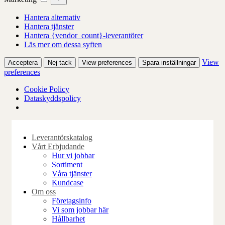
Hantera alternativ
Hantera tjänster
Hantera {vendor_count}-leverantörer
Läs mer om dessa syften
View
Acceptera
Nej tack
View preferences
Spara inställningar
preferences
Cookie Policy
Dataskyddspolicy
Skip
to
Leverantörskatalog
content
Vårt Erbjudande
Hur vi jobbar
Sortiment
Våra tjänster
Kundcase
Om oss
Företagsinfo
Vi som jobbar här
Hållbarhet