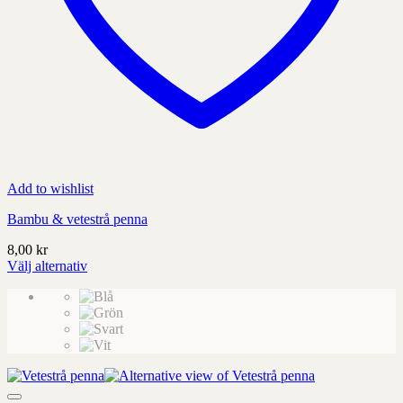
Add to wishlist
Bambu & vetestrå penna
8,00
kr
Välj alternativ
Denna
produkt
har
alternativ
som
kan
väljas
på