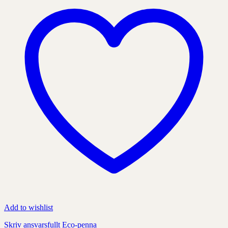
kan
väljas
på
produktens
sida
Add to wishlist
Skriv ansvarsfullt Eco-penna