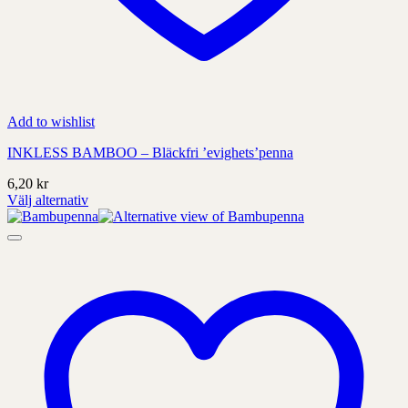
Add to wishlist
INKLESS BAMBOO – Bläckfri ’evighets’penna
6,20
kr
Välj alternativ
Denna
produkt
har
alternativ
som
kan
väljas
på
produktens
sida