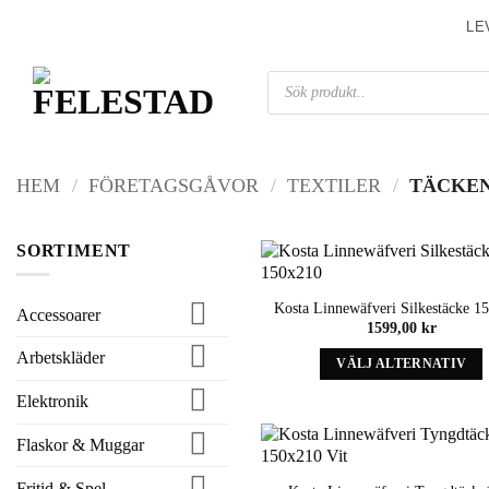
Skip
LE
to
content
Produktsökning
HEM
/
FÖRETAGSGÅVOR
/
TEXTILER
/
TÄCKE
SORTIMENT
Kosta Linnewäfveri Silkestäcke 1
Accessoarer
1599,00
kr
Arbetskläder
VÄLJ ALTERNATIV
Denna
Elektronik
produkt
har
Flaskor & Muggar
alternativ
som
Fritid & Spel