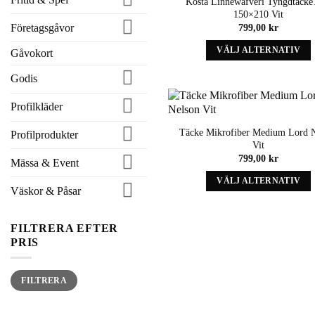
Kosta Linnewäfveri Tyngdtäcke
kan
150×210 Vit
väljas
Företagsgåvor
799,00
kr
på
produktens
VÄLJ ALTERNATIV
Gåvokort
sida
Denna
Godis
produkt
har
Profilkläder
alternativ
som
Täcke Mikrofiber Medium Lord 
Profilprodukter
kan
Vit
väljas
799,00
kr
Mässa & Event
på
produktens
VÄLJ ALTERNATIV
Väskor & Påsar
sida
Denna
produkt
har
FILTRERA EFTER
alternativ
PRIS
som
kan
Min
Max
FILTRERA
väljas
pris
pris
på
produktens