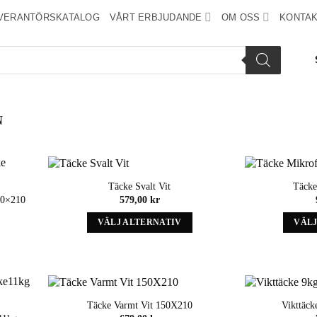
VERANTÖRSKATALOG
VÅRT ERBJUDANDE
OM OSS
KONTAK
N
Täcke Svalt Vit
Täcke
Add to
Add to
50×210
579,00
kr
wishlist
wishlist
VÄLJ ALTERNATIV
VÄLJ
Denna
produkt
har
alternativ
som
Täcke Varmt Vit 150X210
Vikttäck
kan
Add to
Add to