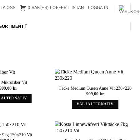
TA OSS
0 SAK(ER) I OFFERTLISTAN
LOGGA IN
SORTIMENT
 Mikrofiber Vit
Add to
Add to
Täcke Medium Queen Anne Vit 230×220
999,00
kr
wishlist
wishlist
999,00
kr
 ALTERNATIV
VÄLJ ALTERNATIV
Denna
Denna
produkt
produkt
har
har
alternativ
alternativ
som
e 9kg 150×210 Vit
som
kan
Add to
Add to