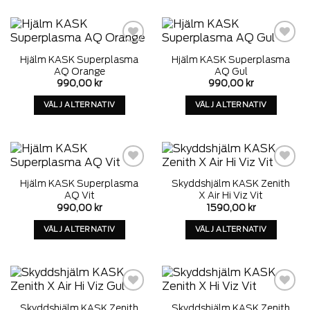
produkt
produkt
har
har
alternativ
alternativ
som
som
Add to
Add to
Hjälm KASK Superplasma
Hjälm KASK Superplasma
wishlist
wishlist
kan
kan
AQ Orange
AQ Gul
väljas
väljas
990,00
kr
990,00
kr
på
på
VÄLJ ALTERNATIV
VÄLJ ALTERNATIV
produktens
produktens
Denna
Denna
sida
sida
produkt
produkt
har
har
alternativ
alternativ
som
som
Add to
Add to
Hjälm KASK Superplasma
Skyddshjälm KASK Zenith
wishlist
wishlist
kan
kan
AQ Vit
X Air Hi Viz Vit
väljas
väljas
990,00
kr
1590,00
kr
på
på
VÄLJ ALTERNATIV
VÄLJ ALTERNATIV
produktens
produktens
Denna
Denna
sida
sida
produkt
produkt
har
har
alternativ
alternativ
som
som
Add to
Add to
Skyddshjälm KASK Zenith
Skyddshjälm KASK Zenith