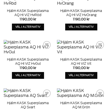
som
som
Add to
Add to
wishlist
wishlist
kan
kan
Hjälm KASK Superplasma
Hjälm KASK Superplasma
väljas
väljas
AQ HI VIZ HvRöd
AQ HI VIZ HvOrang
på
på
1190,00
kr
1190,00
kr
produktens
produktens
VÄLJ ALTERNATIV
VÄLJ ALTERNATIV
sida
sida
Denna
Denna
produkt
produkt
har
har
alternativ
alternativ
som
som
Add to
Add to
wishlist
wishlist
kan
kan
Hjälm KASK Superplasma
Hjälm KASK Superplasma
väljas
väljas
AQ HI VIZ HvGul
AQ HI VIZ Vit
på
på
1190,00
kr
1190,00
kr
produktens
produktens
VÄLJ ALTERNATIV
VÄLJ ALTERNATIV
sida
sida
Denna
Denna
produkt
produkt
har
har
alternativ
alternativ
som
som
Add to
Add to
Hjälm KASK Superplasma
Hjälm KASK Superplasma
wishlist
wishlist
kan
kan
AQ Svart
AQ M.Grön