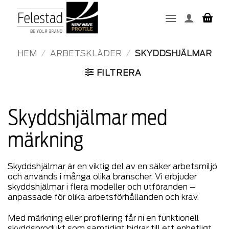
Skip
to
content
HEM
/
ARBETSKLÄDER
/
SKYDDSHJÄLMAR
FILTRERA
Skyddshjälmar med
märkning
Skyddshjälmar är en viktig del av en säker arbetsmiljö
och används i många olika branscher. Vi erbjuder
skyddshjälmar i flera modeller och utföranden –
anpassade för olika arbetsförhållanden och krav.
Med märkning eller profilering får ni en funktionell
skyddsprodukt som samtidigt bidrar till ett enhetligt