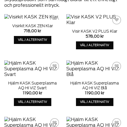
och professionellt intryck.
Visirkit KASK ZEN Klar
Add to
Add to
718,00
kr
Visir KASK V2 PLUS Klar
wishlist
wishlist
578,00
kr
VÄLJ ALTERNATIV
VÄLJ ALTERNATIV
Denna
Denna
produkt
produkt
har
har
alternativ
alternativ
som
som
kan
Add to
Add to
wishlist
wishlist
kan
väljas
Hjälm KASK Superplasma
Hjälm KASK Superplasma
väljas
på
AQ HI VIZ Svart
AQ HI VIZ Blå
på
produktens
1190,00
kr
1190,00
kr
produktens
sida
VÄLJ ALTERNATIV
VÄLJ ALTERNATIV
sida
Denna
Denna
produkt
produkt
har
har
alternativ
alternativ