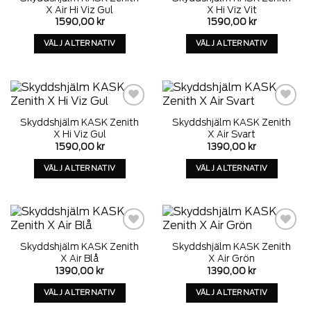
wishlist
wishlist
kan
kan
X Air Hi Viz Gul
X Hi Viz Vit
väljas
väljas
1590,00
kr
1590,00
kr
på
på
VÄLJ ALTERNATIV
VÄLJ ALTERNATIV
produktens
produktens
Denna
Denna
sida
sida
produkt
produkt
har
har
alternativ
alternativ
som
som
Add to
Add to
Skyddshjälm KASK Zenith
Skyddshjälm KASK Zenith
wishlist
wishlist
kan
kan
X Hi Viz Gul
X Air Svart
väljas
väljas
1590,00
kr
1390,00
kr
på
på
VÄLJ ALTERNATIV
VÄLJ ALTERNATIV
produktens
produktens
Denna
Denna
sida
sida
produkt
produkt
har
har
alternativ
alternativ
som
som
Add to
Add to
Skyddshjälm KASK Zenith
Skyddshjälm KASK Zenith
wishlist
wishlist
kan
kan
X Air Blå
X Air Grön
väljas
väljas
1390,00
kr
1390,00
kr
på
på
VÄLJ ALTERNATIV
VÄLJ ALTERNATIV
produktens
produktens
Denna
Denna
sida
sida