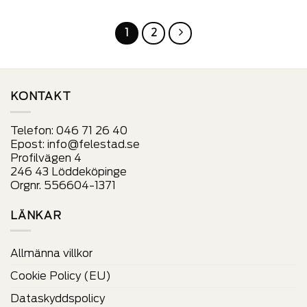
produkt
produkt
har
har
1
2
alternativ
alternativ
som
som
kan
kan
väljas
väljas
på
på
KONTAKT
produktens
produktens
sida
sida
Telefon:
046 71 26 40
Epost:
info@felestad.se
Profilvägen 4
246 43 Löddeköpinge
Orgnr. 556604-1371
LÄNKAR
Allmänna villkor
Cookie Policy (EU)
Dataskyddspolicy