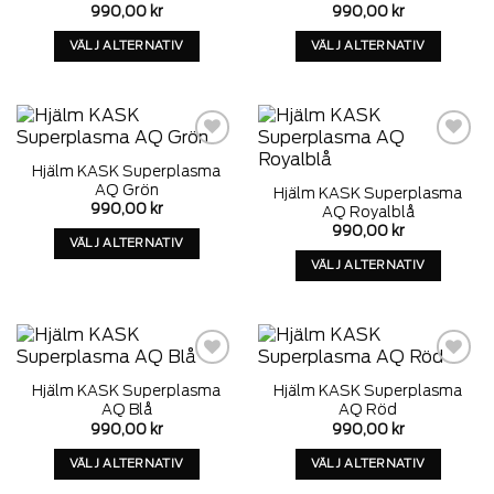
väljas
väljas
990,00
kr
990,00
kr
på
på
VÄLJ ALTERNATIV
VÄLJ ALTERNATIV
produktens
produktens
Denna
Denna
sida
sida
produkt
produkt
har
har
alternativ
alternativ
som
som
Add to
Add to
Hjälm KASK Superplasma
wishlist
wishlist
kan
kan
AQ Grön
Hjälm KASK Superplasma
väljas
väljas
990,00
kr
AQ Royalblå
på
på
990,00
kr
VÄLJ ALTERNATIV
produktens
produktens
VÄLJ ALTERNATIV
Denna
sida
sida
produkt
Denna
har
produkt
alternativ
har
som
alternativ
kan
som
Add to
Add to
Hjälm KASK Superplasma
Hjälm KASK Superplasma
wishlist
wishlist
väljas
kan
AQ Blå
AQ Röd
på
väljas
990,00
kr
990,00
kr
produktens
på
VÄLJ ALTERNATIV
VÄLJ ALTERNATIV
sida
produktens
Denna
Denna
sida