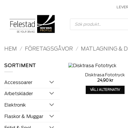
Skip
LEVE
to
content
Produktsökning
HEM
/
FÖRETAGSGÅVOR
/
MATLAGNING & 
SORTIMENT
Disktrasa Fototryck
A
24,90
kr
Accessoarer
w
VÄLJ ALTERNATIV
Arbetskläder
Denna
produkt
Elektronik
har
alternativ
Flaskor & Muggar
som
kan
Fritid & Spel