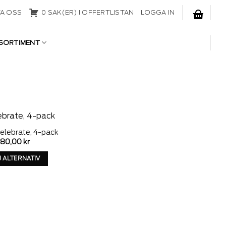
A OSS
0 SAK(ER) I OFFERTLISTAN
LOGGA IN
SORTIMENT
elebrate, 4-pack
Add to
180,00
kr
wishlist
J ALTERNATIV
Denna
produkt
har
alternativ
som
kan