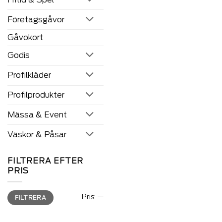
väljas
på
Företagsgåvor
produkten
sida
Gåvokort
Godis
Profilkläder
Profilprodukter
Mässa & Event
Väskor & Påsar
FILTRERA EFTER
PRIS
Min
Max
Pris:
—
FILTRERA
pris
pris