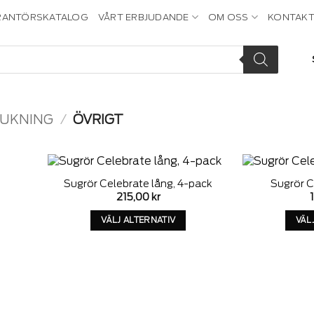
RANTÖRSKATALOG
VÅRT ERBJUDANDE
OM OSS
KONTAKT
DUKNING
/
ÖVRIGT
Sugrör Celebrate lång, 4-pack
Sugrör C
dd to
Add to
215,00
kr
ishlist
wishlist
VÄLJ ALTERNATIV
VÄL
Denna
produkt
har
alternativ
som
kan