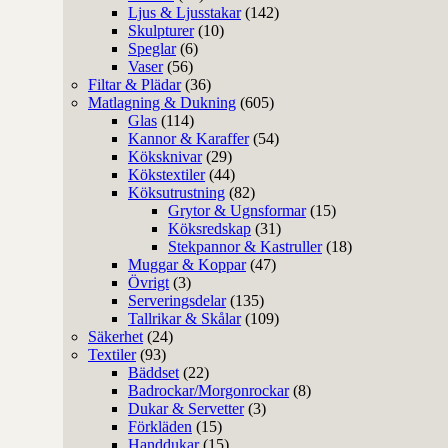
Ljus & Ljusstakar
(142)
Skulpturer
(10)
Speglar
(6)
Vaser
(56)
Filtar & Plädar
(36)
Matlagning & Dukning
(605)
Glas
(114)
Kannor & Karaffer
(54)
Köksknivar
(29)
Kökstextiler
(44)
Köksutrustning
(82)
Grytor & Ugnsformar
(15)
Köksredskap
(31)
Stekpannor & Kastruller
(18)
Muggar & Koppar
(47)
Övrigt
(3)
Serveringsdelar
(135)
Tallrikar & Skålar
(109)
Säkerhet
(24)
Textiler
(93)
Bäddset
(22)
Badrockar/Morgonrockar
(8)
Dukar & Servetter
(3)
Förkläden
(15)
Handdukar
(15)