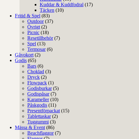
Kuddar & Kuddfodral
(17)
Täcken
(10)
Fritid & Spel
(83)
Outdoor
(37)
Övrigt
(2)
Picnic
(18)
Resetillbehör
(7)
Spel
(13)
Termosar
(6)
Gåvokort
(2)
Godis
(65)
Bars
(6)
Choklad
(3)
Dryck
(2)
Flowpack
(1)
Godisburkar
(5)
Godispåsar
(7)
Karameller
(10)
Påskgodis
(11)
Presentförpackat
(15)
Tablettaskar
(2)
Tuggummi
(3)
Mässa & Event
(86)
Beachflaggor
(7)
Flaggor
(7)