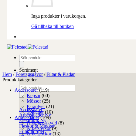
Inga produkter i varukorgen.
Gå tillbaka till butiken
Produktsökning
Sortiment
Hem
/
Företagsgåvor
/
Filtar & Plädar
Produktkategorier
Produktsökning
Accessoarer
(119)
Kepsar
(60)
Mössor
(25)
Paraplyer
(21)
Accessoarer
Solhattar
(10)
Arbetskläder
Arbetskläder
(109)
Elektronik
Andningsskydd
(8)
Flaskor & Muggar
Arbetsbyxor
(9)
Fritid & Spel
Arbetsjackor
(13)