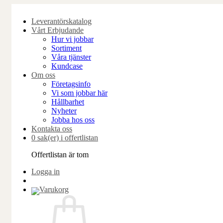
Skip
to
Leverantörskatalog
content
Vårt Erbjudande
Hur vi jobbar
Sortiment
Våra tjänster
Kundcase
Om oss
Företagsinfo
Vi som jobbar här
Hållbarhet
Nyheter
Jobba hos oss
Kontakta oss
0 sak(er) i offertlistan
Offertlistan är tom
Logga in