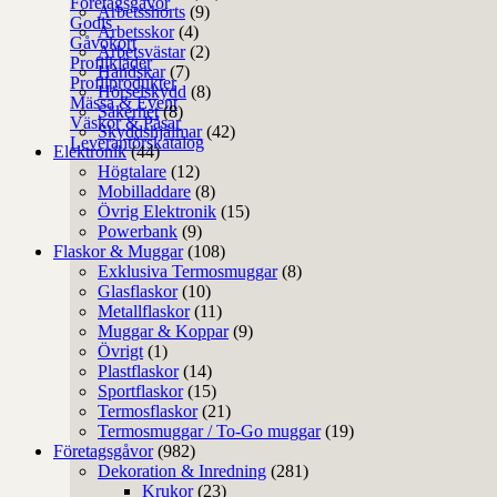
Företagsgåvor
Arbetsshorts
(9)
Godis
Arbetsskor
(4)
Gåvokort
Arbetsvästar
(2)
Profilkläder
Handskar
(7)
Profilprodukter
Hörselskydd
(8)
Mässa & Event
Säkerhet
(8)
Väskor & Påsar
Skyddshjälmar
(42)
Leverantörskatalog
Elektronik
(44)
Högtalare
(12)
Mobilladdare
(8)
Övrig Elektronik
(15)
Powerbank
(9)
Flaskor & Muggar
(108)
Exklusiva Termosmuggar
(8)
Glasflaskor
(10)
Metallflaskor
(11)
Muggar & Koppar
(9)
Övrigt
(1)
Plastflaskor
(14)
Sportflaskor
(15)
Termosflaskor
(21)
Termosmuggar / To-Go muggar
(19)
Företagsgåvor
(982)
Dekoration & Inredning
(281)
Krukor
(23)