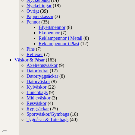
Nyckelband
(14)
Nyckelringar
(18)
Övrigt
(39)
Papperskassar
(3)
Pennor
(35)
Blyertspennor
(8)
Ekopennor
(7)
Reklampennor i Metall
(8)
Reklampennor i Plast
(12)
Pins
(7)
Reflexer
(7)
Väskor & Påsar
(163)
Axelremsväskor
(9)
Datorfodral
(17)
Datorryggsäckar
(8)
Datorväskor
(8)
Kylväskor
(22)
Lunchbags
(9)
Midjeväskor
(3)
Resväskor
(4)
Ryggsäckar
(25)
Sportväskor/Gymbags
(18)
Tygpåsar & Tote bags
(40)