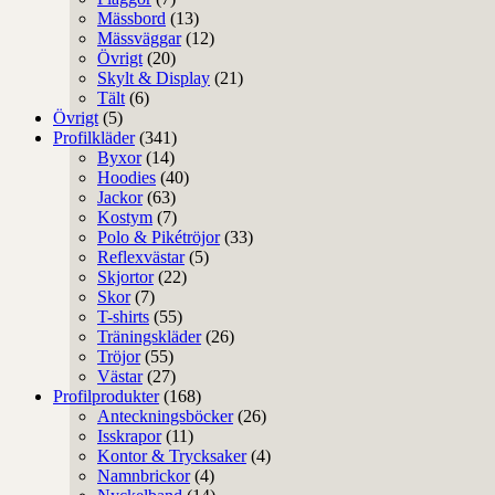
Mässbord
(13)
Mässväggar
(12)
Övrigt
(20)
Skylt & Display
(21)
Tält
(6)
Övrigt
(5)
Profilkläder
(341)
Byxor
(14)
Hoodies
(40)
Jackor
(63)
Kostym
(7)
Polo & Pikétröjor
(33)
Reflexvästar
(5)
Skjortor
(22)
Skor
(7)
T-shirts
(55)
Träningskläder
(26)
Tröjor
(55)
Västar
(27)
Profilprodukter
(168)
Anteckningsböcker
(26)
Isskrapor
(11)
Kontor & Trycksaker
(4)
Namnbrickor
(4)