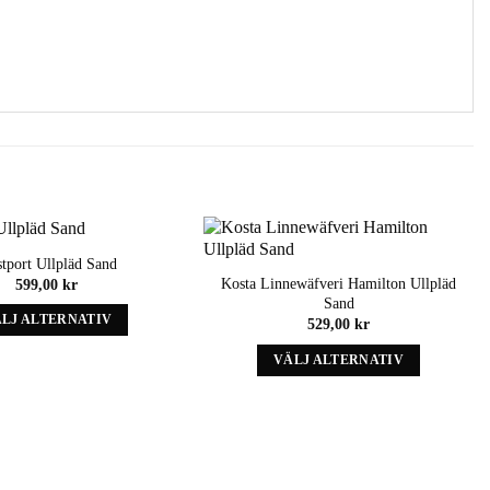
tport Ullpläd Sand
Add to
Add to
Kosta Linnewäfveri Hamilton Ullpläd
599,00
kr
wishlist
wishlist
Sand
LJ ALTERNATIV
529,00
kr
Denna
VÄLJ ALTERNATIV
produkt
Denna
har
produkt
alternativ
har
som
alternativ
kan
som
väljas