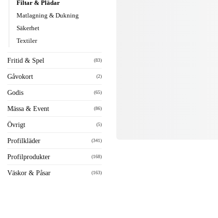
Filtar & Plädar
Matlagning & Dukning
Säkerhet
Textiler
Fritid & Spel
(83)
Gåvokort
(2)
Godis
(65)
Mässa & Event
(86)
Övrigt
(5)
Profilkläder
(341)
Profilprodukter
(168)
Väskor & Påsar
(163)