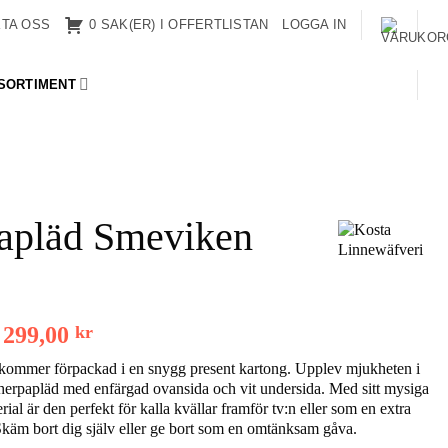
TA OSS
0 SAK(ER) I OFFERTLISTAN
LOGGA IN
SORTIMENT
apläd Smeviken
Det
Det
299,00
kr
ursprungliga
nuvarande
 kommer förpackad i en snygg present kartong. Upplev mjukheten i
priset
priset
sherpapläd med enfärgad ovansida och vit undersida. Med sitt mysiga
var:
är:
ial är den perfekt för kalla kvällar framför tv:n eller som en extra
399,00 kr.
299,00 kr.
Skäm bort dig själv eller ge bort som en omtänksam gåva.