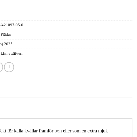
/421097-95-0
 Plädar
nj 2025
 Linnewäfveri
t för kalla kvällar framför tv:n eller som en extra mjuk