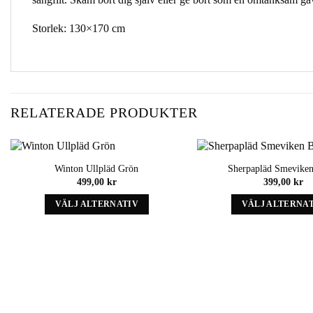
Storlek: 130×170 cm
RELATERADE PRODUKTER
Winton Ullpläd Grön
Sherpapläd Smeviken
Add to
499,00
kr
399,00
kr
wishlist
VÄLJ ALTERNATIV
VÄLJ ALTERNA
Denna
Denna
produkt
produk
har
har
alternativ
alternat
som
som
kan
kan
väljas
väljas