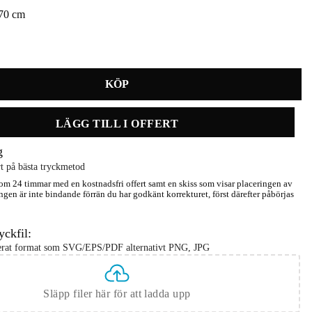
170 cm
eviken Grå mängd
LÄGG TILL I OFFERT
g
t på bästa tryckmetod
m 24 timmar med en kostnadsfri offert samt en skiss som visar placeringen av
ngen är inte bindande förrän du har godkänt korrekturet, först därefter påbörjas
yckfil:
serat format som SVG/EPS/PDF alternativt PNG, JPG
Släpp filer här för att ladda upp