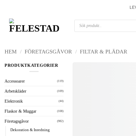
Skip
LE
to
content
Produktsökning
HEM
/
FÖRETAGSGÅVOR
/
FILTAR & PLÄDAR
PRODUKTKATEGORIER
Accessoarer
(119)
Arbetskläder
(109)
Elektronik
(44)
Flaskor & Muggar
(108)
Företagsgåvor
(982)
Dekoration & Inredning