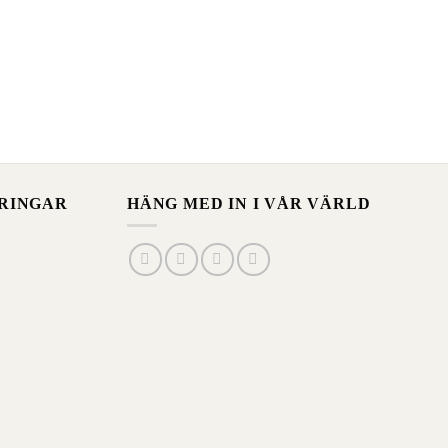
kan
på
väljas
produktens
på
sida
produktens
sida
ERINGAR
HÄNG MED IN I VÅR VÄRLD