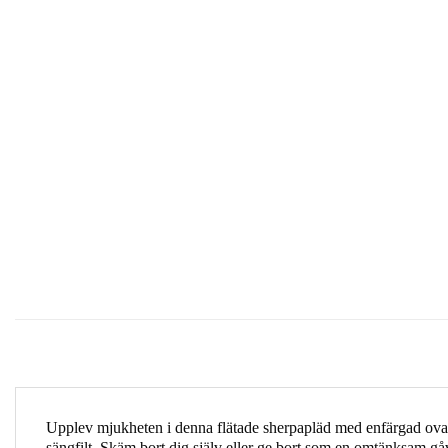
Upplev mjukheten i denna flätade sherpapläd med enfärgad ovansi
sängfilt. Skäm bort dig själv eller ge bort som en omtänksam gå