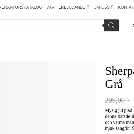
VERANTÖRSKATALOG
VÅRT ERBJUDANDE
OM OSS
KONTAK
Sherp
Grå
Add to
wishlist
399,00
kr
Mysig jul pläd
denna flätade 
och varma mater
mjuk sängfilt. 