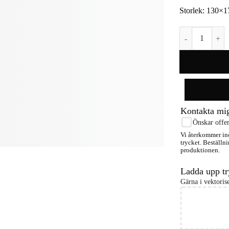
Storlek: 130×
Sherpapläd Sm
Kontakta mi
Önskar offer
Vi återkommer ino
trycket. Beställni
produktionen.
Ladda upp tr
Gärna i vektori