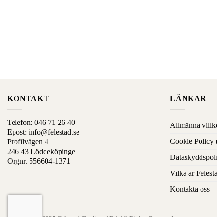
på
på
produktens
produkt
sida
sida
KONTAKT
LÄNKAR
Telefon:
046 71 26 40
Allmänna villk
Epost:
info@felestad.se
Cookie Policy
Profilvägen 4
246 43 Löddeköpinge
Dataskyddspol
Orgnr. 556604-1371
Vilka är Felest
Kontakta oss