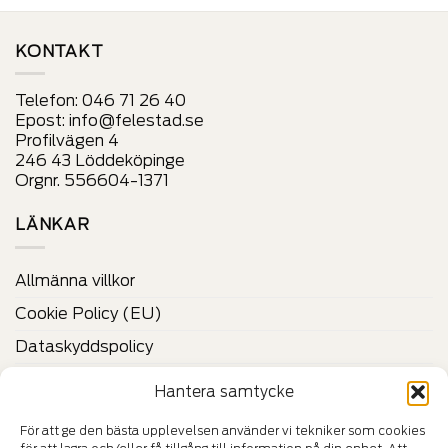
alternativ
som
som
kan
kan
väljas
KONTAKT
väljas
på
på
produktens
Telefon:
046 71 26 40
produktens
sida
Epost:
info@felestad.se
sida
Profilvägen 4
246 43 Löddeköpinge
Orgnr. 556604-1371
LÄNKAR
Allmänna villkor
Cookie Policy (EU)
Dataskyddspolicy
Vilka är Felestad?
Hantera samtycke
Kontakta oss
För att ge den bästa upplevelsen använder vi tekniker som cookies