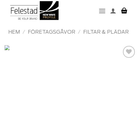
Skip
to
content
HEM
/
FÖRETAGSGÅVOR
/
FILTAR & PLÄDAR
Add to
wishlist