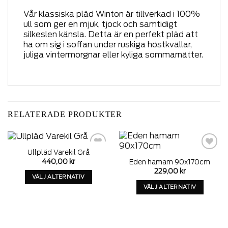
Vår klassiska pläd Winton är tillverkad i 100%
ull som ger en mjuk, tjock och samtidigt
silkeslen känsla. Detta är en perfekt pläd att
ha om sig i soffan under ruskiga höstkvällar,
juliga vintermorgnar eller kyliga sommarnätter.
RELATERADE PRODUKTER
Ullpläd Varekil Grå
Add to
Add to
440,00
kr
Eden hamam 90x170cm
wishlist
wishlist
229,00
kr
VÄLJ ALTERNATIV
VÄLJ ALTERNATIV
Denna
Denna
produkt
produkt
har
har
alternativ