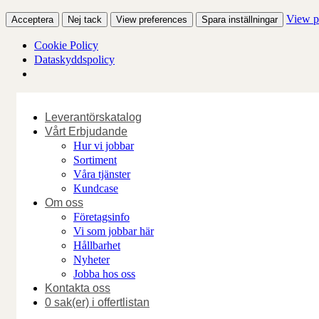
View p
Acceptera
Nej tack
View preferences
Spara inställningar
Cookie Policy
Dataskyddspolicy
Skip
to
Leverantörskatalog
content
Vårt Erbjudande
Hur vi jobbar
Sortiment
Våra tjänster
Kundcase
Om oss
Företagsinfo
Vi som jobbar här
Hållbarhet
Nyheter
Jobba hos oss
Kontakta oss
0 sak(er) i offertlistan