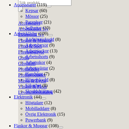
Produktsökning
Accessoarer
(119)
Kepsar
(60)
Mössor
(25)
Paraplyer
(21)
Accessoarer
Solhattar
(10)
Arbetskläder
Arbetskläder
(109)
Elektronik
Andningsskydd
(8)
Flaskor & Muggar
Arbetsbyxor
(9)
Fritid & Spel
Arbetsjackor
(13)
Företagsgåvor
Arbetsshorts
(9)
Godis
Arbetsskor
(4)
Gåvokort
Arbetsvästar
(2)
Profilkläder
Handskar
(7)
Profilprodukter
Hörselskydd
(8)
Mässa & Event
Säkerhet
(8)
Väskor & Påsar
Skyddshjälmar
(42)
Leverantörskatalog
Elektronik
(44)
Högtalare
(12)
Mobilladdare
(8)
Övrig Elektronik
(15)
Powerbank
(9)
Flaskor & Muggar
(108)