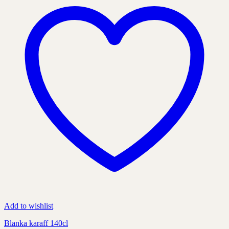
som
kan
väljas
på
produktens
sida
Add to wishlist
Blanka karaff 140cl