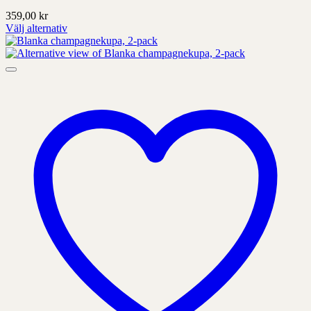
359,00
kr
Välj alternativ
Denna
produkt
har
alternativ
som
kan
väljas
på
produktens
sida