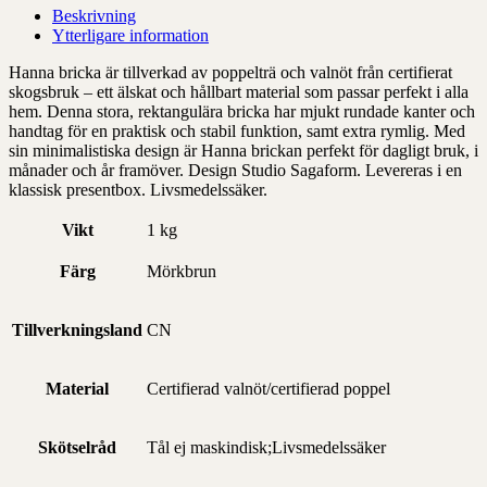
Beskrivning
Ytterligare information
Hanna bricka är tillverkad av poppelträ och valnöt från certifierat
skogsbruk – ett älskat och hållbart material som passar perfekt i alla
hem. Denna stora, rektangulära bricka har mjukt rundade kanter och
handtag för en praktisk och stabil funktion, samt extra rymlig. Med
sin minimalistiska design är Hanna brickan perfekt för dagligt bruk, i
månader och år framöver. Design Studio Sagaform. Levereras i en
klassisk presentbox. Livsmedelssäker.
Vikt
1 kg
Färg
Mörkbrun
Tillverkningsland
CN
Material
Certifierad valnöt/certifierad poppel
Skötselråd
Tål ej maskindisk;Livsmedelssäker