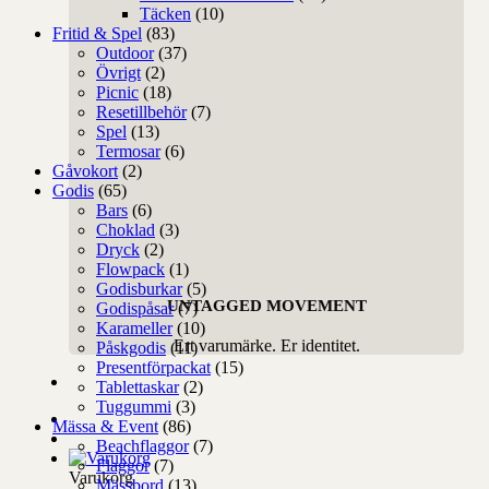
Täcken
(10)
Fritid & Spel
(83)
Outdoor
(37)
Övrigt
(2)
Picnic
(18)
Resetillbehör
(7)
Spel
(13)
Termosar
(6)
Gåvokort
(2)
Godis
(65)
Bars
(6)
Choklad
(3)
Dryck
(2)
Flowpack
(1)
Godisburkar
(5)
UNTAGGED MOVEMENT
Godispåsar
(7)
Karameller
(10)
Ert varumärke. Er identitet.
Påskgodis
(11)
Presentförpackat
(15)
Tablettaskar
(2)
Tuggummi
(3)
Mässa & Event
(86)
Beachflaggor
(7)
Flaggor
(7)
Varukorg
Mässbord
(13)