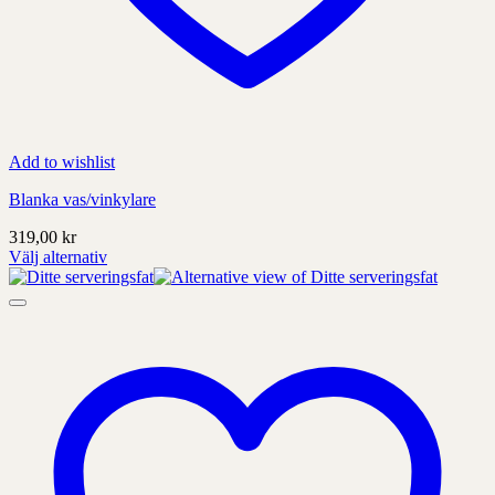
Add to wishlist
Blanka vas/vinkylare
319,00
kr
Välj alternativ
Denna
produkt
har
alternativ
som
kan
väljas
på
produktens
sida