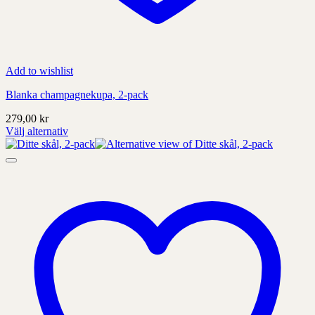
Add to wishlist
Blanka champagnekupa, 2-pack
279,00
kr
Välj alternativ
Denna
produkt
har
alternativ
som
kan
väljas
på
produktens
sida