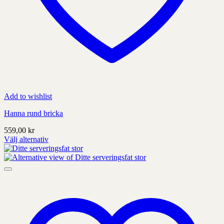
Add to wishlist
Hanna rund bricka
559,00
kr
Välj alternativ
Denna
produkt
har
alternativ
som
kan
väljas
på
produktens