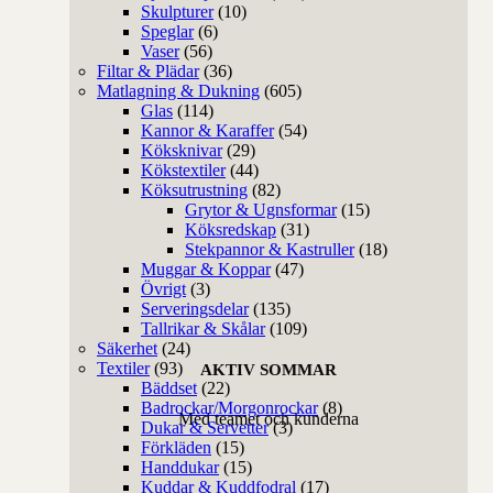
Skulpturer
(10)
Speglar
(6)
Vaser
(56)
Filtar & Plädar
(36)
Matlagning & Dukning
(605)
Glas
(114)
Kannor & Karaffer
(54)
Köksknivar
(29)
Kökstextiler
(44)
Köksutrustning
(82)
Grytor & Ugnsformar
(15)
Köksredskap
(31)
Stekpannor & Kastruller
(18)
Muggar & Koppar
(47)
Övrigt
(3)
Serveringsdelar
(135)
Tallrikar & Skålar
(109)
Säkerhet
(24)
Textiler
(93)
AKTIV SOMMAR
Bäddset
(22)
Badrockar/Morgonrockar
(8)
Med teamet och kunderna
Dukar & Servetter
(3)
Förkläden
(15)
Handdukar
(15)
Kuddar & Kuddfodral
(17)