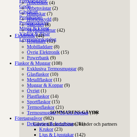
Företagsgåvor
Arbetsskor
(4)
Godis
Arbetsvästar
(2)
Gåvokort
Handskar
(7)
Profilkläder
Hörselskydd
(8)
Profilprodukter
Säkerhet
(8)
Mässa & Event
Skyddshjälmar
(42)
Väskor & Påsar
Elektronik
(44)
Leverantörskatalog
Högtalare
(12)
Mobilladdare
(8)
Övrig Elektronik
(15)
Powerbank
(9)
Flaskor & Muggar
(108)
Exklusiva Termosmuggar
(8)
Glasflaskor
(10)
Metallflaskor
(11)
Muggar & Koppar
(9)
Övrigt
(1)
Plastflaskor
(14)
Sportflaskor
(15)
Termosflaskor
(21)
SOMMARENS GÅVOR
Termosmuggar / To-Go muggar
(19)
Företagsgåvor
(982)
Dekoration & Inredning
(281)
Gåvor till medarbetare, kunder och partners
Krukor
(23)
Ljus & Ljusstakar
(142)