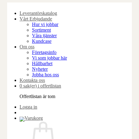
Skip
to
Leverantörskatalog
content
Vårt Erbjudande
Hur vi jobbar
Sortiment
Våra tjänster
Kundcase
Om oss
Företagsinfo
Vi som jobbar här
Hållbarhet
Nyheter
Jobba hos oss
Kontakta oss
0 sak(er) i offertlistan
Offertlistan är tom
Logga in