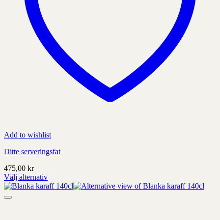
Add to wishlist
Ditte serveringsfat
475,00
kr
Välj alternativ
Denna
produkt
har
alternativ