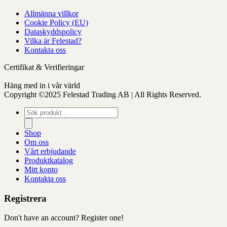
på
Allmänna villkor
produktens
Cookie Policy (EU)
sida
Dataskyddspolicy
Vilka är Felestad?
Kontakta oss
Certifikat & Verifieringar
Häng med in i vår värld
Copyright ©2025 Felestad Trading AB | All Rights Reserved.
Produktsökning
Shop
Om oss
Vårt erbjudande
Produktkatalog
Mitt konto
Kontakta oss
Registrera
Don't have an account? Register one!