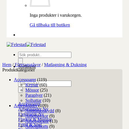
Inga produkter i varukorgen.
Gå tillbaka till butiken
Produktsökning
Hem
/
Företagsgåvor
/
Matlagning & Dukning
Sortiment
Produktkategorier
Accessoarer
(119)
Produktsökning
Kepsar
(60)
Mössor
(25)
Paraplyer
(21)
Solhattar
(10)
Accessoarer
Arbetskläder
(109)
Arbetskläder
Andningsskydd
(8)
Elektronik
Arbetsbyxor
(9)
Flaskor & Muggar
Arbetsjackor
(13)
Fritid & Spel
Arbetsshorts
(9)