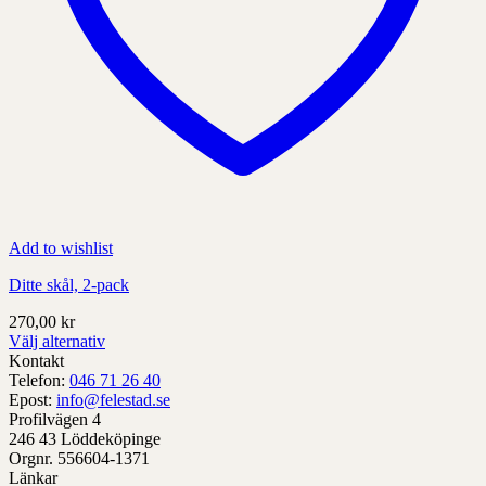
Add to wishlist
Ditte skål, 2-pack
270,00
kr
Välj alternativ
Denna
Kontakt
produkt
Telefon:
046 71 26 40
har
Epost:
info@felestad.se
alternativ
Profilvägen 4
som
246 43 Löddeköpinge
kan
Orgnr. 556604-1371
väljas
Länkar