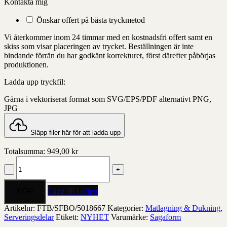
Kontakta mig
Önskar offert på bästa tryckmetod
Vi återkommer inom 24 timmar med en kostnadsfri offert samt en
skiss som visar placeringen av trycket. Beställningen är inte
bindande förrän du har godkänt korrekturet, först därefter påbörjas
produktionen.
Ladda upp tryckfil:
Gärna i vektoriserat format som SVG/EPS/PDF alternativt PNG,
JPG
Släpp filer här för att ladda upp
Totalsumma:
949,00
kr
Hanna
bricka
stor
mängd
Lägg till i offert
Artikelnr:
FTB/SFBO/5018667
Kategorier:
Matlagning & Dukning
,
Serveringsdelar
Etikett:
NYHET
Varumärke:
Sagaform