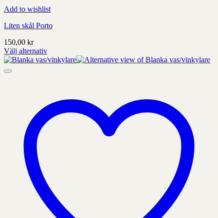
Add to wishlist
Liten skål Porto
150,00
kr
Välj alternativ
Denna
produkt
har
alternativ
som
kan
väljas
på
produktens
sida