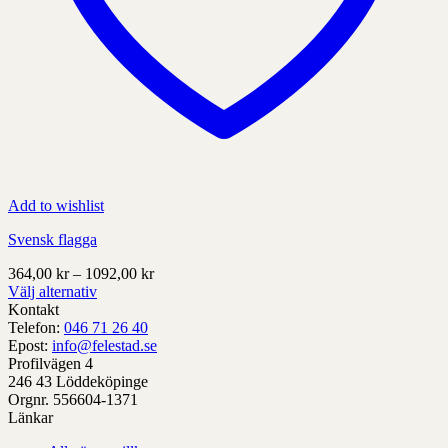
Add to wishlist
Svensk flagga
Prisintervall:
364,00
kr
–
1092,00
kr
364,00 kr
Välj alternativ
Denna
till
Kontakt
produkt
1092,00 kr
Telefon:
046 71 26 40
har
Epost:
info@felestad.se
alternativ
Profilvägen 4
som
246 43 Löddeköpinge
kan
Orgnr. 556604-1371
väljas
Länkar
på