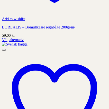
Add to wishlist
BOREALIS – Bomullkasse regnbåge 200gr/m²
59,00
kr
Välj alternativ
Denna
produkt
har
alternativ
som
kan
väljas
på
produktens
sida