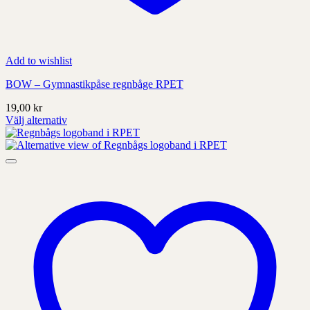
Add to wishlist
BOW – Gymnastikpåse regnbåge RPET
19,00
kr
Välj alternativ
Denna
produkt
har
alternativ
som
kan
väljas
på
produktens
sida