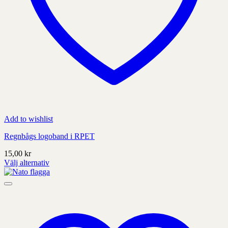
Add to wishlist
Regnbågs logoband i RPET
15,00
kr
Välj alternativ
Denna
produkt
har
alternativ
som
kan
väljas