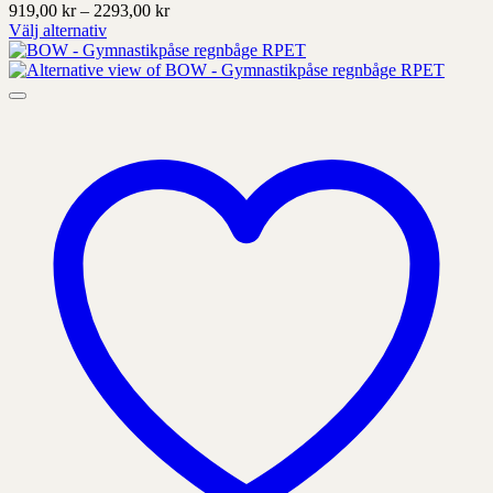
Prisintervall:
919,00
kr
–
2293,00
kr
919,00 kr
Välj alternativ
Denna
till
produkt
2293,00 kr
har
alternativ
som
kan
väljas
på
produktens
sida