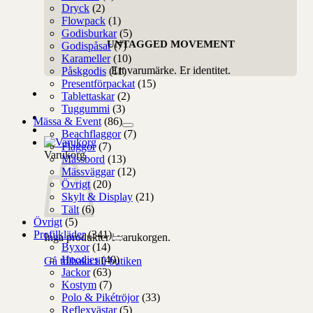
Dryck
(2)
Flowpack
(1)
Godisburkar
(5)
UNTAGGED MOVEMENT
Godispåsar
(7)
Karameller
(10)
Ert varumärke. Er identitet.
Påskgodis
(11)
Presentförpackat
(15)
Tablettaskar
(2)
Tuggummi
(3)
Mässa & Event
(86)
Beachflaggor
(7)
Flaggor
(7)
Varukorg
Mässbord
(13)
Mässväggar
(12)
Övrigt
(20)
Skylt & Display
(21)
Tält
(6)
Övrigt
(5)
Profilkläder
(341)
Inga produkter i varukorgen.
Byxor
(14)
Hoodies
(40)
Gå tillbaka till butiken
Jackor
(63)
Kostym
(7)
Polo & Pikétröjor
(33)
Reflexvästar
(5)