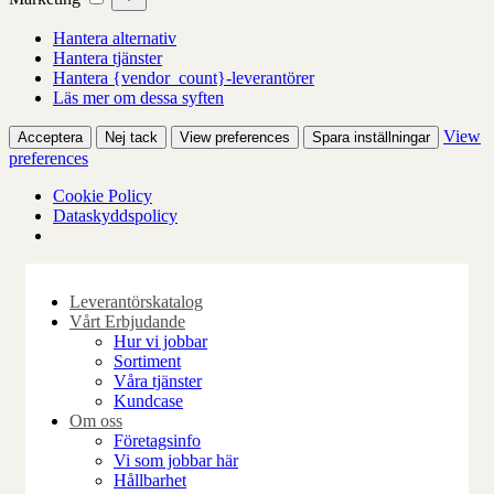
Hantera alternativ
Hantera tjänster
Hantera {vendor_count}-leverantörer
Läs mer om dessa syften
View
Acceptera
Nej tack
View preferences
Spara inställningar
preferences
Cookie Policy
Dataskyddspolicy
Skip
to
Leverantörskatalog
content
Vårt Erbjudande
Hur vi jobbar
Sortiment
Våra tjänster
Kundcase
Om oss
Företagsinfo
Vi som jobbar här
Hållbarhet