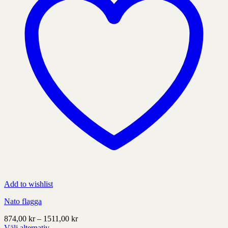
på
produktens
sida
Add to wishlist
Nato flagga
Prisintervall:
874,00
kr
–
1511,00
kr
874,00 kr
Välj alternativ