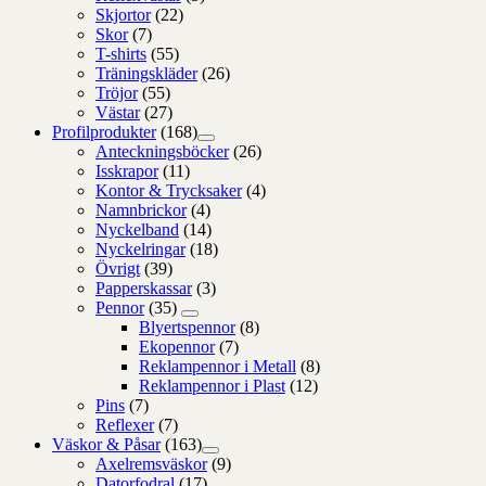
Skjortor
(22)
Skor
(7)
T-shirts
(55)
Träningskläder
(26)
Tröjor
(55)
Västar
(27)
Profilprodukter
(168)
Anteckningsböcker
(26)
Isskrapor
(11)
Kontor & Trycksaker
(4)
Namnbrickor
(4)
Nyckelband
(14)
Nyckelringar
(18)
Övrigt
(39)
Papperskassar
(3)
Pennor
(35)
Blyertspennor
(8)
Ekopennor
(7)
Reklampennor i Metall
(8)
Reklampennor i Plast
(12)
Pins
(7)
Reflexer
(7)
Väskor & Påsar
(163)
Axelremsväskor
(9)
Datorfodral
(17)