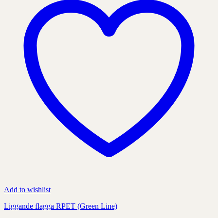
kan
väljas
på
produktens
sida
Add to wishlist
Liggande flagga RPET (Green Line)