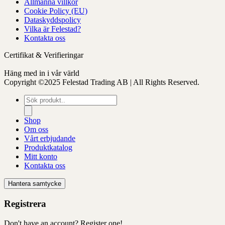
Allmänna villkor
produktens
Cookie Policy (EU)
sida
Dataskyddspolicy
Vilka är Felestad?
Kontakta oss
Certifikat & Verifieringar
Häng med in i vår värld
Copyright ©2025 Felestad Trading AB | All Rights Reserved.
Produktsökning
Shop
Om oss
Vårt erbjudande
Produktkatalog
Mitt konto
Kontakta oss
Hantera samtycke
Registrera
Don't have an account? Register one!