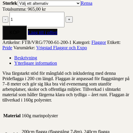
Storlek
Rensa
Totalsumma:
965,00
kr
Prideflagga
–
200
till
Lägg till i offert
300
cm
Artikelnr:
FTB/VRG/7700-61-200-1
Kategori:
Flaggor
Etikett:
mängd
Pride
Varumärke:
Vrigstad Flaggor och Expo
Beskrivning
Ytterligare information
Visa färgstarkt stöd för mångfald och inkludering med denna
Prideflagga i 200 cm längd. Flaggan är anpassad för flaggstänger på
7–8 meter och gör sig lika bra vid evenemang som utanför
arbetsplatser, skolor och offentliga miljöer. Tillverkad i slitstarkt
material som håller färgerna klara och tydliga – året runt. Flaggan är
tillverkad i 160g polyester.
Material
160g marinpolyster
200cm flagga (flaggstång 7-8m), 240cm flagga