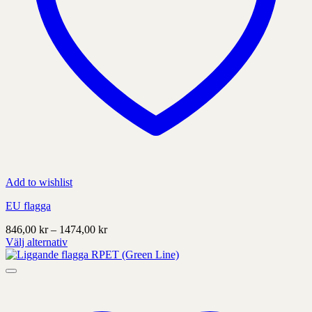
Add to wishlist
EU flagga
Prisintervall:
846,00
kr
–
1474,00
kr
846,00 kr
Välj alternativ
Denna
till
produkt
1474,00 kr
har
alternativ
som