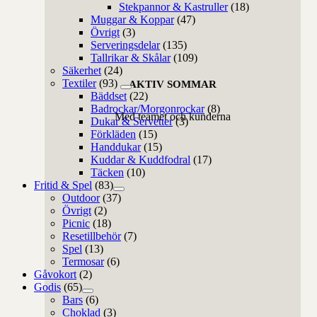
Stekpannor & Kastruller
(18)
Muggar & Koppar
(47)
Övrigt
(3)
Serveringsdelar
(135)
Tallrikar & Skålar
(109)
Säkerhet
(24)
Textiler
(93)
AKTIV SOMMAR
Bäddset
(22)
Badrockar/Morgonrockar
(8)
Med teamet och kunderna
Dukar & Servetter
(3)
Förkläden
(15)
Handdukar
(15)
Kuddar & Kuddfodral
(17)
Täcken
(10)
Fritid & Spel
(83)
Outdoor
(37)
Övrigt
(2)
Picnic
(18)
Resetillbehör
(7)
Spel
(13)
Termosar
(6)
Gåvokort
(2)
Godis
(65)
Bars
(6)
Choklad
(3)