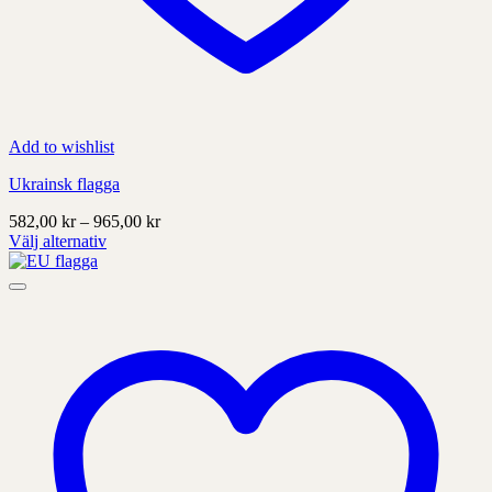
Add to wishlist
Ukrainsk flagga
Prisintervall:
582,00
kr
–
965,00
kr
582,00 kr
Välj alternativ
Denna
till
produkt
965,00 kr
har
alternativ
som
kan
väljas
på
produktens
sida