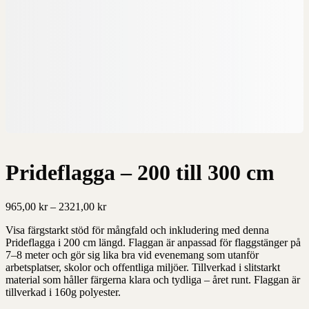
Prideflagga – 200 till 300 cm
Prisintervall:
965,00
kr
–
2321,00
kr
965,00 kr
Visa färgstarkt stöd för mångfald och inkludering med denna
till
Prideflagga i 200 cm längd. Flaggan är anpassad för flaggstänger på
2321,00 kr
7–8 meter och gör sig lika bra vid evenemang som utanför
arbetsplatser, skolor och offentliga miljöer. Tillverkad i slitstarkt
material som håller färgerna klara och tydliga – året runt. Flaggan är
tillverkad i 160g polyester.