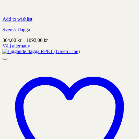
Add to wishlist
Svensk flagga
Prisintervall:
364,00
kr
–
1092,00
kr
364,00 kr
Välj alternativ
Denna
till
produkt
1092,00 kr
har
alternativ
som
kan
väljas
på
produktens
sida