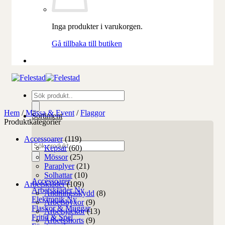
Inga produkter i varukorgen.
Gå tillbaka till butiken
Produktsökning
Hem
/
Mässa & Event
/
Flaggor
Sortiment
Produktkategorier
Accessoarer
(119)
Produktsökning
Kepsar
(60)
Mössor
(25)
Paraplyer
(21)
Solhattar
(10)
Accessoarer
Arbetskläder
(109)
Arbetskläder
Andningsskydd
(8)
Elektronik
Arbetsbyxor
(9)
Flaskor & Muggar
Arbetsjackor
(13)
Fritid & Spel
Arbetsshorts
(9)