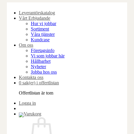
Skip
to
Leverantörskatalog
content
Vårt Erbjudande
Hur vi jobbar
Sortiment
Våra tjänster
Kundcase
Om oss
Företagsinfo
Vi som jobbar här
Hållbarhet
Nyheter
Jobba hos oss
Kontakta oss
0 sak(er) i offertlistan
Offertlistan är tom
Logga in