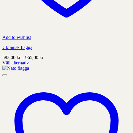
Add to wishlist
Ukrainsk flagga
Prisintervall:
582,00
kr
–
965,00
kr
582,00 kr
Välj alternativ
Denna
till
produkt
965,00 kr
har
alternativ
som
kan
väljas
på
produktens
sida