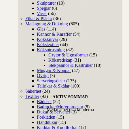
Skulpturer
(10)
Speglar
(6)
Vaser
(56)
Filtar & Plädar
(36)
Matlagning & Dukning
(605)
Glas
(114)
Kannor & Karaffer
(54)
Köksknivar
(29)
Kökstextiler
(44)
Köksutrustning
(82)
Grytor & Ugnsformar
(15)
Köksredskap
(31)
Stekpannor & Kastruller
(18)
Muggar & Koppar
(47)
Övrigt
(3)
Serveringsdelar
(135)
Tallrikar & Skålar
(109)
Säkerhet
(24)
Textiler
(93)
AKTIV SOMMAR
Bäddset
(22)
Badrockar/Morgonrockar
(8)
Med teamet och kunderna
Dukar & Servetter
(3)
Förkläden
(15)
Handdukar
(15)
Kuddar & Kuddfodral
(17)