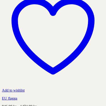
väljas
på
produktens
sida
Add to wishlist
EU flagga