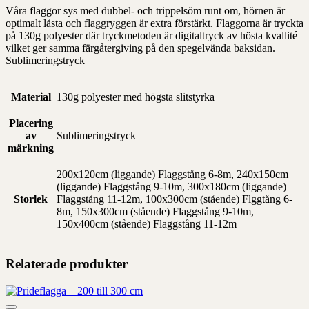
Våra flaggor sys med dubbel- och trippelsöm runt om, hörnen är
optimalt låsta och flaggryggen är extra förstärkt. Flaggorna är tryckta
på 130g polyester där tryckmetoden är digitaltryck av hösta kvallité
vilket ger samma färgåtergiving på den spegelvända baksidan.
Sublimeringstryck
Material
130g polyester med högsta slitstyrka
Placering
av
Sublimeringstryck
märkning
200x120cm (liggande) Flaggstång 6-8m, 240x150cm
(liggande) Flaggstång 9-10m, 300x180cm (liggande)
Storlek
Flaggstång 11-12m, 100x300cm (stående) Flggtång 6-
8m, 150x300cm (stående) Flaggstång 9-10m,
150x400cm (stående) Flaggstång 11-12m
Relaterade produkter