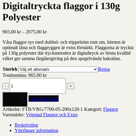
Digitaltryckta flaggor i 130g
Polyester
Prisintervall:
965,00
kr
–
2075,00
kr
965,00 kr
Våra flaggor sys med dubbel- och trippelsöm runt om, hörnen är
till
optimalt låsta och flaggryggen är extra förstärkt. Flaggorna är tryckta
2075,00 kr
på 130g polyester där tryckmetoden är digitaltryck av hösta kvallité
vilket ger samma färgåtergiving på den spegelvända baksidan.
Storlek
Rensa
Totalsumma:
965,00
kr
Digitaltryckta
flaggor
i
130g
Lägg till i offert
Polyester
mängd
Artikelnr:
FTB/VRG/7700-05-200x120-1
Kategori:
Flaggor
Varumärke:
Vrigstad Flaggor och Expo
Beskrivning
Ytterligare information