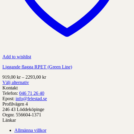
Add to wishlist
Liggande flagga RPET (Green Line)
Prisintervall:
919,00
kr
–
2293,00
kr
919,00 kr
Välj alternativ
Denna
till
Kontakt
produkt
2293,00 kr
Telefon:
046 71 26 40
har
Epost:
info@felestad.se
alternativ
Profilvägen 4
som
246 43 Löddeköpinge
kan
Orgnr. 556604-1371
väljas
Länkar
på
Allmänna villkor
produktens