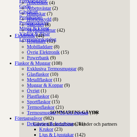
Företagsgåvor
Arbetsskor
(4)
Godis
Arbetsvästar
(2)
Gåvokort
Handskar
(7)
Profilkläder
Hörselskydd
(8)
Profilprodukter
Säkerhet
(8)
Mässa & Event
Skyddshjälmar
(42)
Väskor & Påsar
Elektronik
(44)
Leverantörskatalog
Högtalare
(12)
Mobilladdare
(8)
Övrig Elektronik
(15)
Powerbank
(9)
Flaskor & Muggar
(108)
Exklusiva Termosmuggar
(8)
Glasflaskor
(10)
Metallflaskor
(11)
Muggar & Koppar
(9)
Övrigt
(1)
Plastflaskor
(14)
Sportflaskor
(15)
Termosflaskor
(21)
SOMMARENS GÅVOR
Termosmuggar / To-Go muggar
(19)
Företagsgåvor
(982)
Dekoration & Inredning
(281)
Gåvor till medarbetare, kunder och partners
Krukor
(23)
Ljus & Ljusstakar
(142)