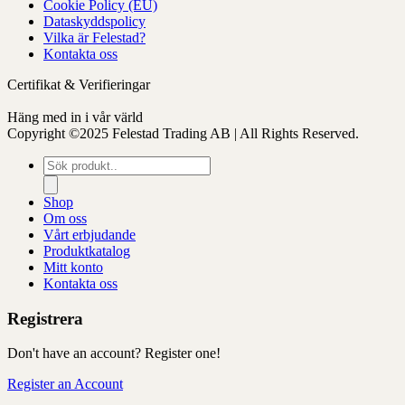
Cookie Policy (EU)
sida
Dataskyddspolicy
Vilka är Felestad?
Kontakta oss
Certifikat & Verifieringar
Häng med in i vår värld
Copyright ©2025 Felestad Trading AB | All Rights Reserved.
Produktsökning
Shop
Om oss
Vårt erbjudande
Produktkatalog
Mitt konto
Kontakta oss
Registrera
Don't have an account? Register one!
Register an Account