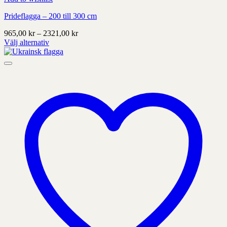
Prideflagga – 200 till 300 cm
Prisintervall:
965,00
kr
–
2321,00
kr
965,00 kr
Välj alternativ
Denna
till
produkt
2321,00 kr
har
alternativ
som
kan
väljas
på
produktens
sida