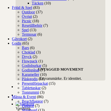
Täcken
(10)
Fritid & Spel
(83)
Outdoor
(37)
Övrigt
(2)
Picnic
(18)
Resetillbehör
(7)
Spel
(13)
Termosar
(6)
Gåvokort
(2)
Godis
(65)
Bars
(6)
Choklad
(3)
Dryck
(2)
Flowpack
(1)
Godisburkar
(5)
UNTAGGED MOVEMENT
Godispåsar
(7)
Karameller
(10)
Ert varumärke. Er identitet.
Påskgodis
(11)
Presentförpackat
(15)
Tablettaskar
(2)
Tuggummi
(3)
Mässa & Event
(86)
Beachflaggor
(7)
Flaggor
(7)
Varukorg
Mässbord
(13)