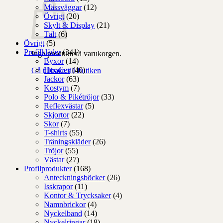
Mässväggar
(12)
Övrigt
(20)
Skylt & Display
(21)
Tält
(6)
Övrigt
(5)
Profilkläder
(341)
Inga produkter i varukorgen.
Byxor
(14)
Hoodies
(40)
Gå tillbaka till butiken
Jackor
(63)
Kostym
(7)
Polo & Pikétröjor
(33)
Reflexvästar
(5)
Skjortor
(22)
Skor
(7)
T-shirts
(55)
Träningskläder
(26)
Tröjor
(55)
Västar
(27)
Profilprodukter
(168)
Anteckningsböcker
(26)
Isskrapor
(11)
Kontor & Trycksaker
(4)
Namnbrickor
(4)
Nyckelband
(14)
Nyckelringar
(18)