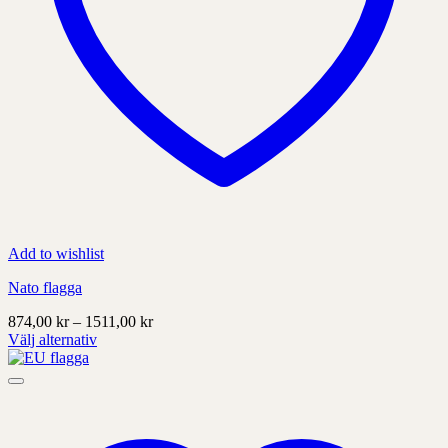
Add to wishlist
Nato flagga
Prisintervall:
874,00
kr
–
1511,00
kr
874,00 kr
Välj alternativ
Denna
till
produkt
1511,00 kr
har
alternativ
som
kan