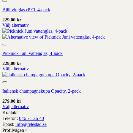
sida
Add to wishlist
har
Billi vinglas rPET 4-pack
alternativ
som
229,00
kr
kan
Välj alternativ
väljas
Denna
på
produkt
produktens
har
sida
Add to wishlist
alternativ
Picknick Juni vattenglas, 4-pack
som
kan
229,00
kr
väljas
Välj alternativ
på
Denna
produktens
produkt
sida
Add to wishlist
har
Italiensk champagnekupa Opacity, 2-pack
alternativ
som
279,00
kr
kan
Välj alternativ
väljas
Denna
Kontakt
på
produkt
Telefon:
046 71 26 40
produktens
har
Epost:
info@felestad.se
sida
alternativ
Profilvägen 4