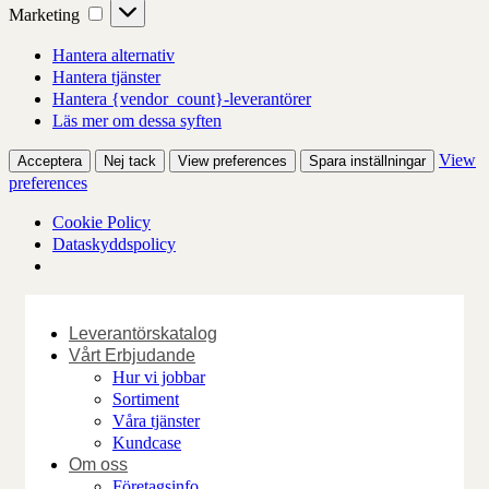
Marketing
Marketing
Hantera alternativ
Hantera tjänster
Hantera {vendor_count}-leverantörer
Läs mer om dessa syften
View
Acceptera
Nej tack
View preferences
Spara inställningar
preferences
Cookie Policy
Dataskyddspolicy
Skip
to
Leverantörskatalog
content
Vårt Erbjudande
Hur vi jobbar
Sortiment
Våra tjänster
Kundcase
Om oss
Företagsinfo