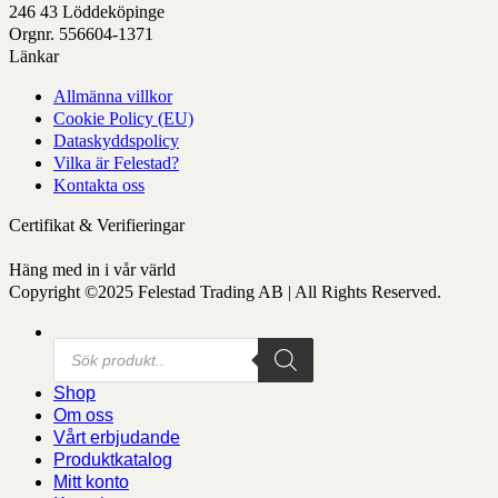
som
246 43 Löddeköpinge
kan
Orgnr. 556604-1371
väljas
Länkar
på
Allmänna villkor
produktens
Cookie Policy (EU)
sida
Dataskyddspolicy
Vilka är Felestad?
Kontakta oss
Certifikat & Verifieringar
Häng med in i vår värld
Copyright ©2025 Felestad Trading AB | All Rights Reserved.
Produktsökning
Shop
Om oss
Vårt erbjudande
Produktkatalog
Mitt konto