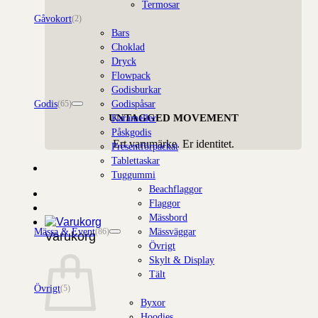
Termosar
Gåvokort
(2)
Bars
Choklad
Dryck
Flowpack
Godisburkar
Godis
Godispåsar
(65)
UNTAGGED MOVEMENT
Karameller
Påskgodis
Ert varumärke. Er identitet.
Presentförpackat
Tablettaskar
Tuggummi
Beachflaggor
Flaggor
Mässbord
Mässa & Event
Mässväggar
(86)
Varukorg
Övrigt
Skylt & Display
Tält
Övrigt
(5)
Byxor
Hoodies