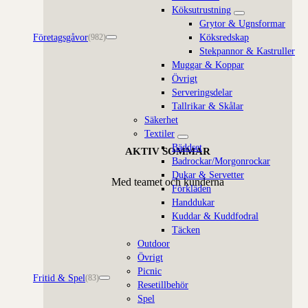
Köksutrustning
Grytor & Ugnsformar
Företagsgåvor
Köksredskap
(982)
Stekpannor & Kastruller
Muggar & Koppar
Övrigt
Serveringsdelar
Tallrikar & Skålar
Säkerhet
Textiler
Bäddset
AKTIV SOMMAR
Badrockar/Morgonrockar
Dukar & Servetter
Med teamet och kunderna
Förkläden
Handdukar
Kuddar & Kuddfodral
Täcken
Outdoor
Övrigt
Picnic
Fritid & Spel
(83)
Resetillbehör
Spel