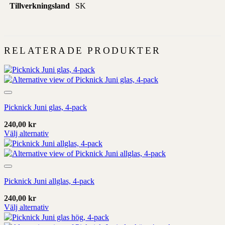
Tillverkningsland
SK
RELATERADE PRODUKTER
Add to wishlist
Picknick Juni glas, 4-pack
240,00
kr
Välj alternativ
Denna
produkt
har
Add to wishlist
alternativ
Picknick Juni allglas, 4-pack
som
kan
240,00
kr
väljas
Välj alternativ
på
Denna
produktens