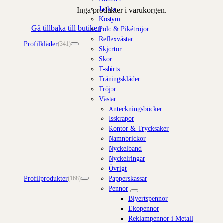
Jackor
Inga produkter i varukorgen.
Kostym
Gå tillbaka till butiken
Polo & Pikétröjor
Reflexvästar
Profilkläder
(341)
Skjortor
Skor
T-shirts
Träningskläder
Tröjor
Västar
Anteckningsböcker
Isskrapor
Kontor & Trycksaker
Namnbrickor
Nyckelband
Nyckelringar
Övrigt
Profilprodukter
Papperskassar
(168)
Pennor
Blyertspennor
Ekopennor
Reklampennor i Metall