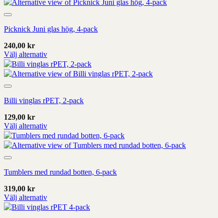
produkt
sida
har
Add to wishlist
alternativ
Picknick Juni glas hög, 4-pack
som
kan
240,00
kr
väljas
Välj alternativ
på
Denna
produktens
produkt
sida
har
Add to wishlist
alternativ
Billi vinglas rPET, 2-pack
som
kan
129,00
kr
väljas
Välj alternativ
på
Denna
produktens
produkt
sida
har
Add to wishlist
alternativ
Tumblers med rundad botten, 6-pack
som
kan
319,00
kr
väljas
Välj alternativ
på
Denna
produktens
produkt