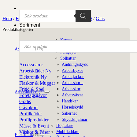
Produktsökning
Hem
/
Företagsgåvor
/
Matlagning & Dukning
/
Glas
Sortiment
Produktkategorier
Kepsar
Produktsökning
Mössor
Accessoarer
(119)
Paraplyer
Solhattar
Andningsskydd
Accessoarer
Arbetsbyxor
Arbetskläder
Arbetsjackor
Elektronik
Arbetsshorts
Flaskor & Muggar
Arbetsskor
Fritid & Spel
Arbetskläder
(109)
Arbetsvästar
Företagsgåvor
Handskar
Godis
Hörselskydd
Gåvokort
Säkerhet
Profilkläder
Skyddshjälmar
Profilprodukter
Högtalare
Mässa & Event
Mobilladdare
Väskor & Påsar
Elektronik
(44)