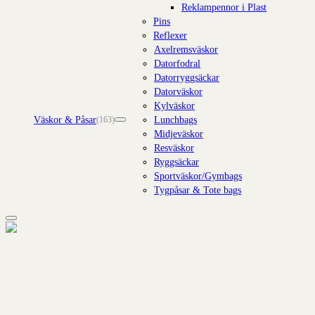
Reklampennor i Plast
Pins
Reflexer
Axelremsväskor
Datorfodral
Datorryggsäckar
Datorväskor
Kylväskor
Väskor & Påsar
Lunchbags
(163)
Midjeväskor
Resväskor
Ryggsäckar
Sportväskor/Gymbags
Tygpåsar & Tote bags
Add to wishlist