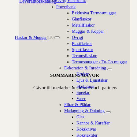
Övrig Elektronik
Leverantörskatalog
Powerbank
Exklusiva Termosmuggar
Glasflaskor
Metallflaskor
Muggar & Koppar
Flaskor & Muggar
Övrigt
(108)
Plastflaskor
Sportflaskor
Termosflaskor
Termosmuggar / To-Go muggar
Dekoration & Inredning
Krukor
SOMMARENS GÅVOR
Ljus & Ljusstakar
Skulpturer
Gåvor till medarbetare, kunder och partners
Speglar
Vaser
Filtar & Plädar
Matlagning & Dukning
Glas
Kannor & Karaffer
Köksknivar
Kökstextiler