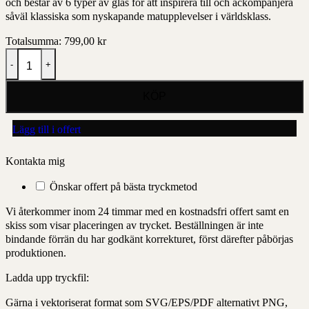
och består av 6 typer av glas för att inspirera till och ackompanjera
såväl klassiska som nyskapande matupplevelser i världsklass.
Totalsumma:
799,00
kr
Orrefors x Björn Frantzén handmade edition vitvins glas 45cl mängd
Lägg till i offert
Kontakta mig
Önskar offert på bästa tryckmetod
Vi återkommer inom 24 timmar med en kostnadsfri offert samt en
skiss som visar placeringen av trycket. Beställningen är inte
bindande förrän du har godkänt korrekturet, först därefter påbörjas
produktionen.
Ladda upp tryckfil:
Gärna i vektoriserat format som SVG/EPS/PDF alternativt PNG,