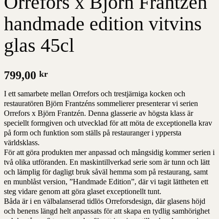
Orrefors x Björn Frantzén
handmade edition vitvins
glas 45cl
799,00
kr
I ett samarbete mellan Orrefors och trestjärniga kocken och
restauratören Björn Frantzéns sommelierer presenterar vi serien
Orrefors x Björn Frantzén. Denna glasserie av högsta klass är
speciellt formgiven och utvecklad för att möta de exceptionella krav
på form och funktion som ställs på restauranger i yppersta
världsklass.
För att göra produkten mer anpassad och mångsidig kommer serien i
två olika utföranden. En maskintillverkad serie som är tunn och lätt
och lämplig för dagligt bruk såväl hemma som på restaurang, samt
en munblåst version, ”Handmade Edition”, där vi tagit lättheten ett
steg vidare genom att göra glaset exceptionellt tunt.
Båda är i en välbalanserad tidlös Orreforsdesign, där glasens höjd
och benens längd helt anpassats för att skapa en tydlig samhörighet