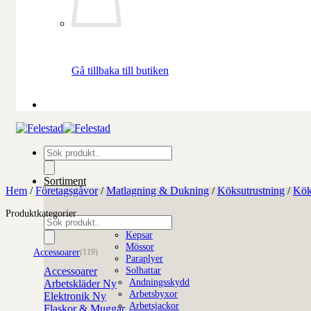
Gå tillbaka till butiken
Produktsökning
Sortiment
Hem
/
Företagsgåvor
/
Matlagning & Dukning
/
Köksutrustning
/
Kök
Produktkategorier
Produktsökning
Kepsar
Mössor
Accessoarer
(119)
Paraplyer
Solhattar
Accessoarer
Andningsskydd
Arbetskläder
Arbetsbyxor
Elektronik
Arbetsjackor
Flaskor & Muggar