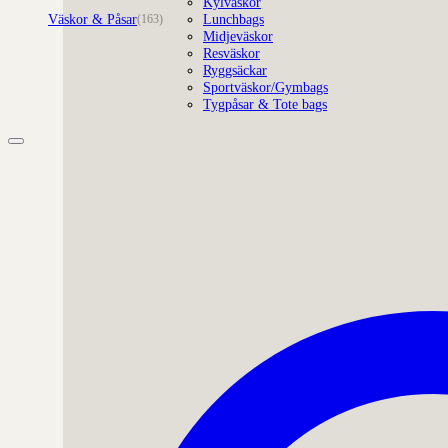
Kylväskor
Väskor & Påsar
Lunchbags
(163)
Midjeväskor
Resväskor
Ryggsäckar
Sportväskor/Gymbags
Tygpåsar & Tote bags