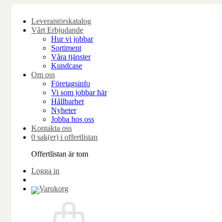
Skip
to
Leverantörskatalog
content
Vårt Erbjudande
Hur vi jobbar
Sortiment
Våra tjänster
Kundcase
Om oss
Företagsinfo
Vi som jobbar här
Hållbarhet
Nyheter
Jobba hos oss
Kontakta oss
0 sak(er) i offertlistan
Offertlistan är tom
Logga in