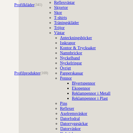
Reflexvästar
Profilkläder
(341)
Skjortor
Skor
T-shirts
Träningskläder
Tröjor
Västar
Anteckningsböcker
Isskrapor
Kontor & Trycksaker
Namnbrickor
Nyckelband
Nyckelringar
Övrigt
Profilprodukter
Papperskassar
(169)
Pennor
Blyertspennor
Ekopennor
Reklampennor i Metall
Reklampennor i Plast
Pins
Reflexer
Axelremsväskor
Datorfodral
Datorryggsäckar
Datorväskor