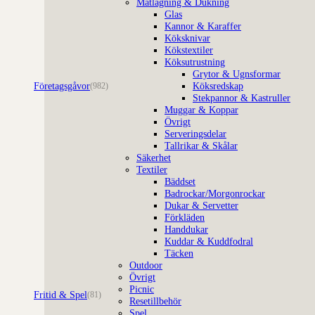
Matlagning & Dukning
Glas
Kannor & Karaffer
Köksknivar
Kökstextiler
Köksutrustning
Grytor & Ugnsformar
Företagsgåvor
Köksredskap
(982)
Stekpannor & Kastruller
Muggar & Koppar
Övrigt
Serveringsdelar
Tallrikar & Skålar
Säkerhet
Textiler
Bäddset
Badrockar/Morgonrockar
Dukar & Servetter
Förkläden
Handdukar
Kuddar & Kuddfodral
Täcken
Outdoor
Övrigt
Picnic
Fritid & Spel
(81)
Resetillbehör
Spel