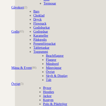
Termosar
Gåvokort
(2)
Bars
Choklad
Dryck
Flowpack
Godisburkar
Godis
Godispåsar
(65)
Karameller
Påskgodis
Presentförpackat
Tablettaskar
Tuggummi
Beachflaggor
Flaggor
Mässbord
Mässa & Event
Mässväggar
(86)
Övrigt
Skylt & Display
Tält
Övrigt
(5)
Byxor
Hoodies
Jackor
Kostym
Polo & Pikétröjor