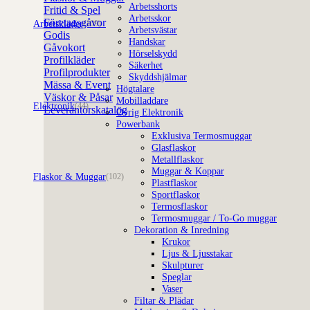
Arbetsshorts
Fritid & Spel
Arbetsskor
Företagsgåvor
Arbetskläder
(109)
Arbetsvästar
Godis
Handskar
Gåvokort
Hörselskydd
Profilkläder
Säkerhet
Profilprodukter
Skyddshjälmar
Mässa & Event
Högtalare
Väskor & Påsar
Mobilladdare
Elektronik
(44)
Leverantörskatalog
Övrig Elektronik
Powerbank
Exklusiva Termosmuggar
Glasflaskor
Metallflaskor
Muggar & Koppar
Flaskor & Muggar
(102)
Plastflaskor
Sportflaskor
Termosflaskor
Termosmuggar / To-Go muggar
Dekoration & Inredning
Krukor
Ljus & Ljusstakar
Skulpturer
Speglar
Vaser
Filtar & Plädar