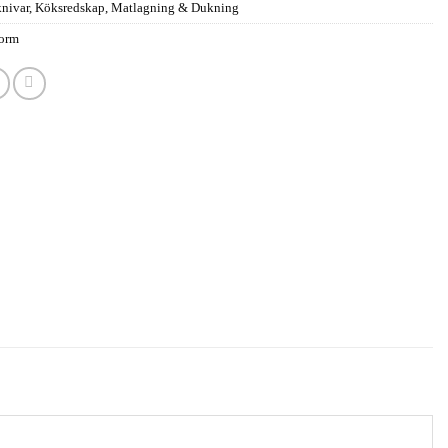
nivar
,
Köksredskap
,
Matlagning & Dukning
orm