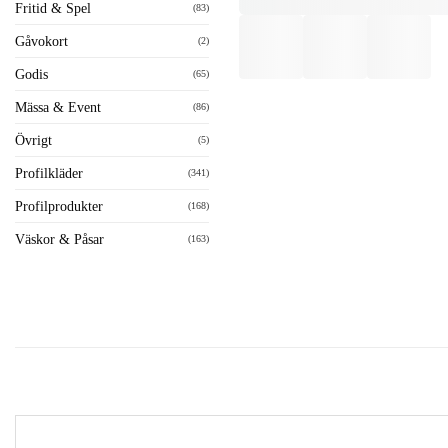
Fritid & Spel
(83)
Gåvokort
(2)
Godis
(65)
Mässa & Event
(86)
Övrigt
(5)
Profilkläder
(341)
Profilprodukter
(168)
Väskor & Påsar
(163)