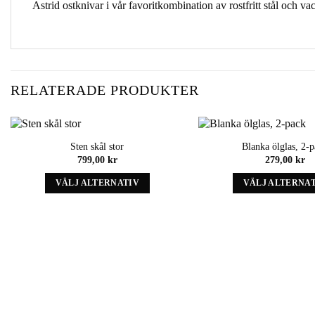
Astrid ostknivar i vår favoritkombination av rostfritt stål och
RELATERADE PRODUKTER
Sten skål stor
Blanka ölglas, 2-
Add to
799,00
kr
279,00
kr
wishlist
VÄLJ ALTERNATIV
VÄLJ ALTERNA
Denna
Denna
produkt
produk
har
har
alternativ
alternat
som
som
kan
kan
väljas
väljas
på
på
produktens
produkt