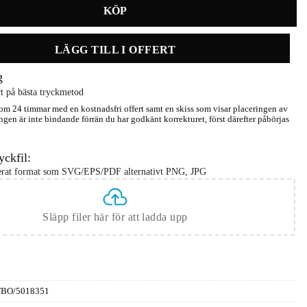
LÄGG TILL I OFFERT
g
t på bästa tryckmetod
m 24 timmar med en kostnadsfri offert samt en skiss som visar placeringen av
ngen är inte bindande förrän du har godkänt korrekturet, först därefter påbörjas
yckfil:
serat format som SVG/EPS/PDF alternativt PNG, JPG
Släpp filer här för att ladda upp
FBO/5018351