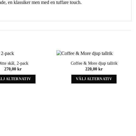
nde, en klassiker men med en tuffare touch.
itte skål, 2-pack
Coffee & More djup tallrik
Add to
Add to
270,00
kr
220,00
kr
wishlist
wishlist
LJ ALTERNATIV
VÄLJ ALTERNATIV
Denna
Denna
produkt
produkt
har
har
alternativ
alternativ
som
som
kan
kan
väljas
väljas
på
på
produktens
produktens