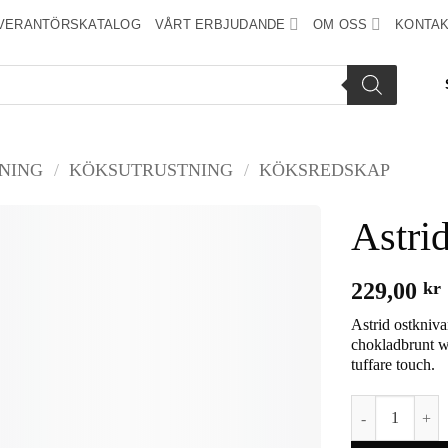
VERANTÖRSKATALOG
VÅRT ERBJUDANDE
OM OSS
KONTAK
NING
/
KÖKSUTRUSTNING
/
KÖKSREDSKAP
Astrid
Add to
229,00
kr
wishlist
Astrid ostknivar
chokladbrunt w
tuffare touch.
Astrid ostknivs