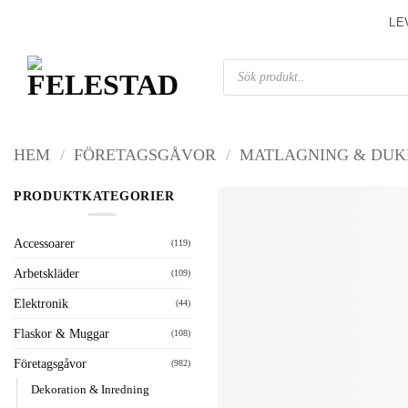
Skip
LE
to
content
Produktsökning
HEM
/
FÖRETAGSGÅVOR
/
MATLAGNING & DUK
PRODUKTKATEGORIER
Accessoarer
(119)
Arbetskläder
(109)
Elektronik
(44)
Flaskor & Muggar
(108)
Företagsgåvor
(982)
Dekoration & Inredning