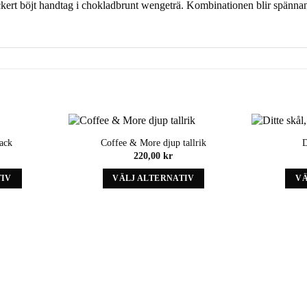
 vackert böjt handtag i chokladbrunt wengeträ. Kombinationen blir spänna
pack
Coffee & More djup tallrik
D
Add to
Add to
220,00
kr
wishlist
wishlist
TIV
VÄLJ ALTERNATIV
VÄ
Denna
t
produkt
har
iv
alternativ
som
kan
väljas
på
ens
produktens