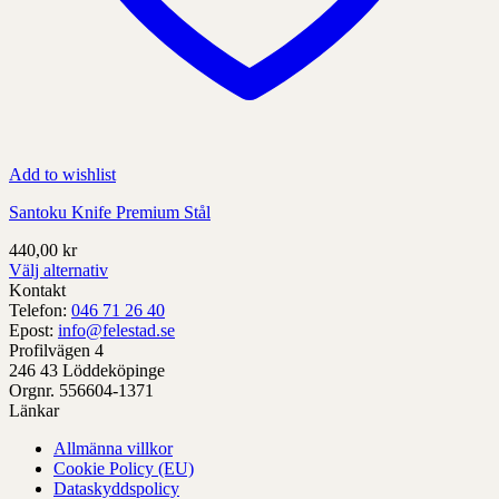
Add to wishlist
Santoku Knife Premium Stål
440,00
kr
Välj alternativ
Denna
Kontakt
produkt
Telefon:
046 71 26 40
har
Epost:
info@felestad.se
alternativ
Profilvägen 4
som
246 43 Löddeköpinge
kan
Orgnr. 556604-1371
väljas
Länkar
på
Allmänna villkor
produktens
Cookie Policy (EU)
sida
Dataskyddspolicy