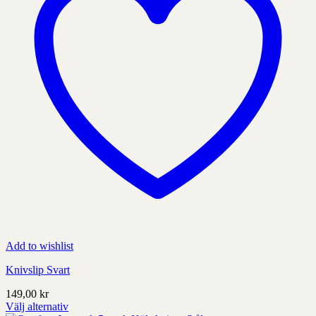
på
produktens
sida
Add to wishlist
Knivslip Svart
149,00
kr
Välj alternativ