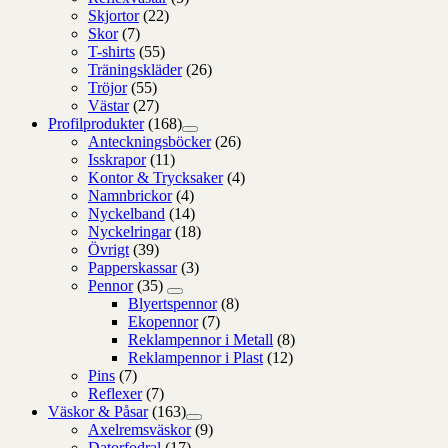
Skjortor
(22)
Skor
(7)
T-shirts
(55)
Träningskläder
(26)
Tröjor
(55)
Västar
(27)
Profilprodukter
(168)
Anteckningsböcker
(26)
Isskrapor
(11)
Kontor & Trycksaker
(4)
Namnbrickor
(4)
Nyckelband
(14)
Nyckelringar
(18)
Övrigt
(39)
Papperskassar
(3)
Pennor
(35)
Blyertspennor
(8)
Ekopennor
(7)
Reklampennor i Metall
(8)
Reklampennor i Plast
(12)
Pins
(7)
Reflexer
(7)
Väskor & Påsar
(163)
Axelremsväskor
(9)
Datorfodral
(17)