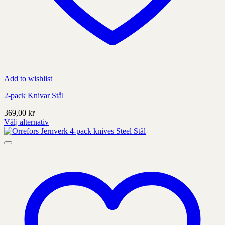
Add to wishlist
2-pack Knivar Stål
369,00
kr
Välj alternativ
Denna
produkt
har
alternativ
som
kan
väljas
på
produktens
sida