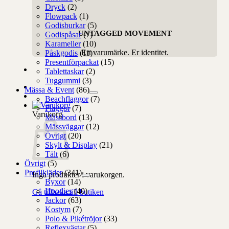
Dryck
(2)
Flowpack
(1)
Godisburkar
(5)
UNTAGGED MOVEMENT
Godispåsar
(7)
Karameller
(10)
Ert varumärke. Er identitet.
Påskgodis
(11)
Presentförpackat
(15)
Tablettaskar
(2)
Tuggummi
(3)
Mässa & Event
(86)
Beachflaggor
(7)
Flaggor
(7)
Varukorg
Mässbord
(13)
Mässväggar
(12)
Övrigt
(20)
Skylt & Display
(21)
Tält
(6)
Övrigt
(5)
Profilkläder
(341)
Inga produkter i varukorgen.
Byxor
(14)
Hoodies
(40)
Gå tillbaka till butiken
Jackor
(63)
Kostym
(7)
Polo & Pikétröjor
(33)
Reflexvästar
(5)