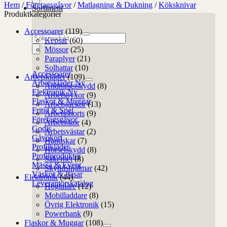
Hem
/
Företagsgåvor
/
Matlagning & Dukning
/
Köksknivar
Sortiment
Produktkategorier
Accessoarer
(119)
Produktsökning
Kepsar
(60)
Mössor
(25)
Paraplyer
(21)
Solhattar
(10)
Accessoarer
Arbetskläder
(109)
Arbetskläder
Andningsskydd
(8)
Elektronik
Arbetsbyxor
(9)
Flaskor & Muggar
Arbetsjackor
(13)
Fritid & Spel
Arbetsshorts
(9)
Företagsgåvor
Arbetsskor
(4)
Godis
Arbetsvästar
(2)
Gåvokort
Handskar
(7)
Profilkläder
Hörselskydd
(8)
Profilprodukter
Säkerhet
(8)
Mässa & Event
Skyddshjälmar
(42)
Väskor & Påsar
Elektronik
(44)
Leverantörskatalog
Högtalare
(12)
Mobilladdare
(8)
Övrig Elektronik
(15)
Powerbank
(9)
Flaskor & Muggar
(108)