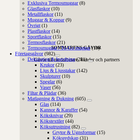
Exklusiva Termosmuggar
(8)
Glasflaskor
(10)
Metallflaskor
(11)
Muggar & Koppar
(9)
Övrigt
(1)
Plastflaskor
(14)
Sportflaskor
(15)
Termosflaskor
(21)
SOMMARENS GÅVOR
Termosmuggar / To-Go muggar
(19)
Företagsgåvor
(982)
Dekoration & Inredning
(281)
Gåvor till medarbetare, kunder och partners
Krukor
(23)
Ljus & Ljusstakar
(142)
Skulpturer
(10)
Speglar
(6)
Vaser
(56)
Filtar & Plädar
(36)
Matlagning & Dukning
(605)
Glas
(114)
Kannor & Karaffer
(54)
Köksknivar
(29)
Kökstextiler
(44)
Köksutrustning
(82)
Grytor & Ugnsformar
(15)
Köksredskap
(31)