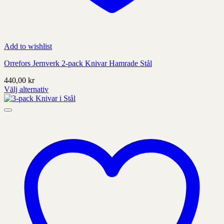
Add to wishlist
Orrefors Jernverk 2-pack Knivar Hamrade Stål
440,00
kr
Välj alternativ
Denna
produkt
har
alternativ
som
kan
väljas
på
produktens
sida