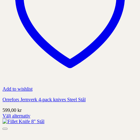
Add to wishlist
Orrefors Jernverk 4-pack knives Steel Stål
599,00
kr
Välj alternativ
Denna
produkt
har
alternativ