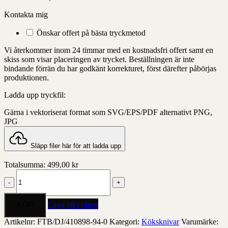
Kontakta mig
Önskar offert på bästa tryckmetod
Vi återkommer inom 24 timmar med en kostnadsfri offert samt en
skiss som visar placeringen av trycket. Beställningen är inte
bindande förrän du har godkänt korrekturet, först därefter påbörjas
produktionen.
Ladda upp tryckfil:
Gärna i vektoriserat format som SVG/EPS/PDF alternativt PNG,
JPG
Släpp filer här för att ladda upp
Totalsumma:
499,00
kr
Orrefors
Jernverk
3-
pack
Lägg till i offert
knives
Stål
Artikelnr:
FTB/DJ/410898-94-0
Kategori:
Köksknivar
Varumärke: