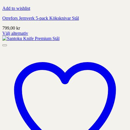
Add to wishlist
Orrefors Jernverk 5-pack Köksknivar Stål
799,00
kr
Välj alternativ
Denna
produkt
har
alternativ
som
kan
väljas
på
produktens
sida