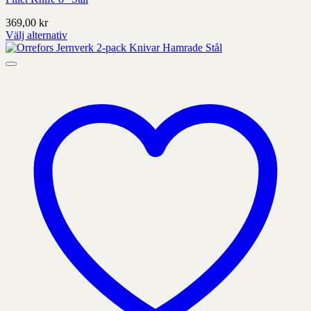
369,00
kr
Välj alternativ
Denna
produkt
har
alternativ
som
kan
väljas
på
produktens
sida