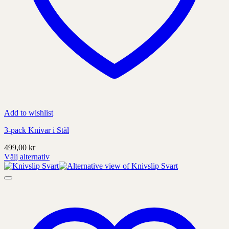
Add to wishlist
3-pack Knivar i Stål
499,00
kr
Välj alternativ
Denna
produkt
har
alternativ
som
kan
väljas