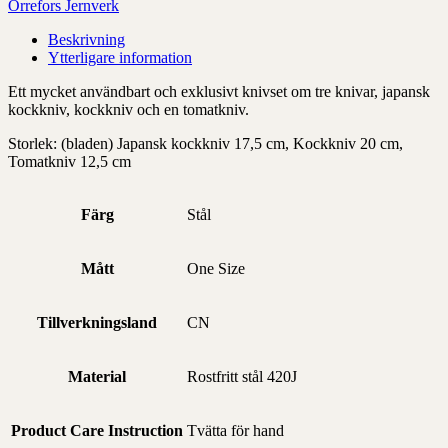
mängd
Orrefors Jernverk
Beskrivning
Ytterligare information
Ett mycket användbart och exklusivt knivset om tre knivar, japansk
kockkniv, kockkniv och en tomatkniv.
Storlek: (bladen) Japansk kockkniv 17,5 cm, Kockkniv 20 cm,
Tomatkniv 12,5 cm
Färg
Stål
Mått
One Size
Tillverkningsland
CN
Material
Rostfritt stål 420J
Product Care Instruction
Tvätta för hand