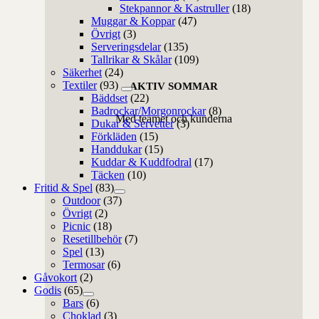
Stekpannor & Kastruller
(18)
Muggar & Koppar
(47)
Övrigt
(3)
Serveringsdelar
(135)
Tallrikar & Skålar
(109)
Säkerhet
(24)
Textiler
(93)
AKTIV SOMMAR
Bäddset
(22)
Badrockar/Morgonrockar
(8)
Med teamet och kunderna
Dukar & Servetter
(3)
Förkläden
(15)
Handdukar
(15)
Kuddar & Kuddfodral
(17)
Täcken
(10)
Fritid & Spel
(83)
Outdoor
(37)
Övrigt
(2)
Picnic
(18)
Resetillbehör
(7)
Spel
(13)
Termosar
(6)
Gåvokort
(2)
Godis
(65)
Bars
(6)
Choklad
(3)