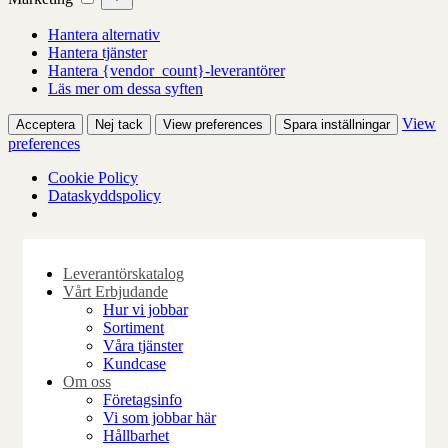
Hantera alternativ
Hantera tjänster
Hantera {vendor_count}-leverantörer
Läs mer om dessa syften
View
Acceptera
Nej tack
View preferences
Spara inställningar
preferences
Cookie Policy
Dataskyddspolicy
Skip
to
Leverantörskatalog
content
Vårt Erbjudande
Hur vi jobbar
Sortiment
Våra tjänster
Kundcase
Om oss
Företagsinfo
Vi som jobbar här
Hållbarhet