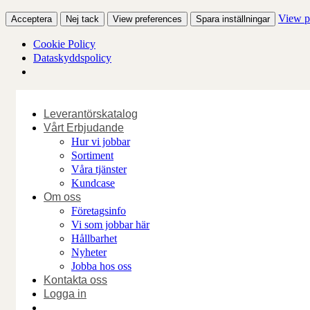
View p
Acceptera
Nej tack
View preferences
Spara inställningar
Cookie Policy
Dataskyddspolicy
Skip
to
Leverantörskatalog
content
Vårt Erbjudande
Hur vi jobbar
Sortiment
Våra tjänster
Kundcase
Om oss
Företagsinfo
Vi som jobbar här
Hållbarhet
Nyheter
Jobba hos oss
Kontakta oss
Logga in