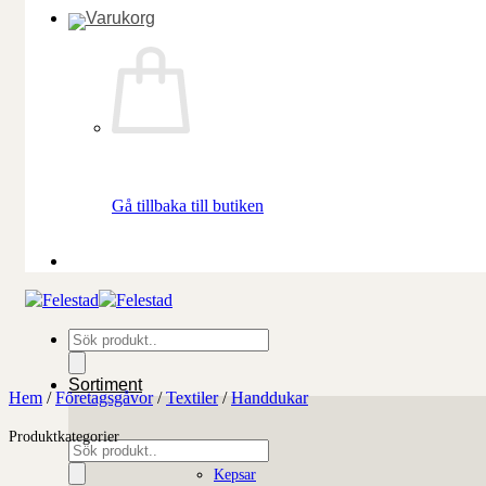
Gå tillbaka till butiken
Produktsökning
Sortiment
Hem
/
Företagsgåvor
/
Textiler
/
Handdukar
Produktkategorier
Produktsökning
Kepsar