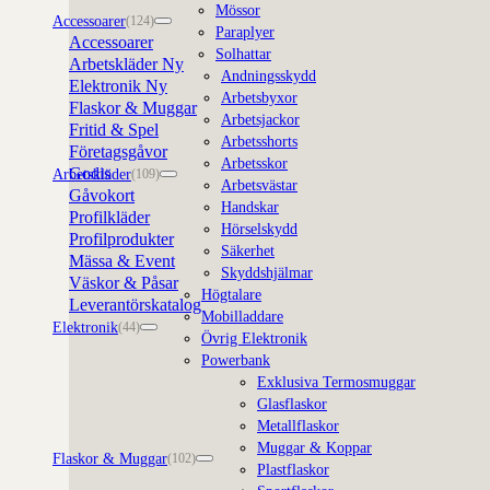
Mössor
Accessoarer
(124)
Paraplyer
Accessoarer
Solhattar
Arbetskläder
Andningsskydd
Elektronik
Arbetsbyxor
Flaskor & Muggar
Arbetsjackor
Fritid & Spel
Arbetsshorts
Företagsgåvor
Arbetsskor
Godis
Arbetskläder
(109)
Arbetsvästar
Gåvokort
Handskar
Profilkläder
Hörselskydd
Profilprodukter
Säkerhet
Mässa & Event
Skyddshjälmar
Väskor & Påsar
Högtalare
Leverantörskatalog
Mobilladdare
Elektronik
(44)
Övrig Elektronik
Powerbank
Exklusiva Termosmuggar
Glasflaskor
Metallflaskor
Muggar & Koppar
Flaskor & Muggar
(102)
Plastflaskor