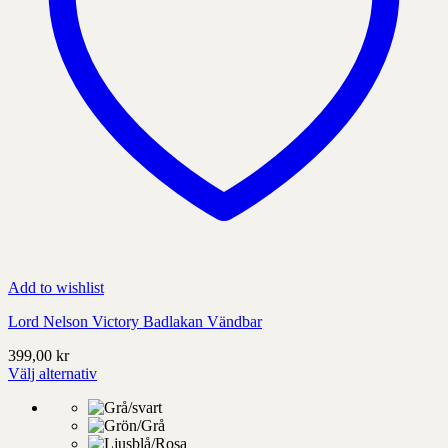
Add to wishlist
Lord Nelson Victory Badlakan Vändbar
399,00
kr
Välj alternativ
Denna
produkt
har
alternativ