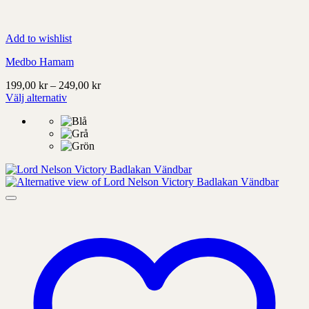
Add to wishlist
Medbo Hamam
Prisintervall:
199,00
kr
–
249,00
kr
199,00 kr
Välj alternativ
Denna
till
produkt
249,00 kr
har
alternativ
som
kan
väljas
på
produktens
sida