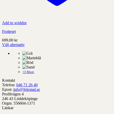
Add to wishlist
Frotteset
699,00
kr
Välj alternativ
Denna
produkt
har
alternativ
som
kan
+3 More
väljas
Kontakt
på
Telefon:
046 71 26 40
produktens
Epost:
info@felestad.se
sida
Profilvägen 4
246 43 Löddeköpinge
Orgnr. 556604-1371
Länkar