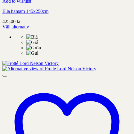
Add to wishlist
Ella hamam 145x250cm
425,00
kr
Välj alternativ
Denna
produkt
har
alternativ
som
kan
väljas
på
produktens
sida