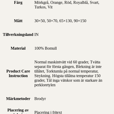
Färg
Mörkgrå, Orange, Röd, Royalblå, Svart,
Turkos, Vit
Mått
30×50, 50×70, 65×130, 90×150
Tillverkningsland
IN
Material
100% Bomull
Normal maskintvätt vid 60 grader, Tvätta
separat för första gången, Blekning är inte
Product Care
tillåtet, Torktumla på normal temperatur,
Instruction
Strykning. Högsta tillåtna temperatur 150
grader, Tål inga vätskor som är starkare än
perkloretylen
Märkmetoder
Brodyr
Placering av
Placering i fritext