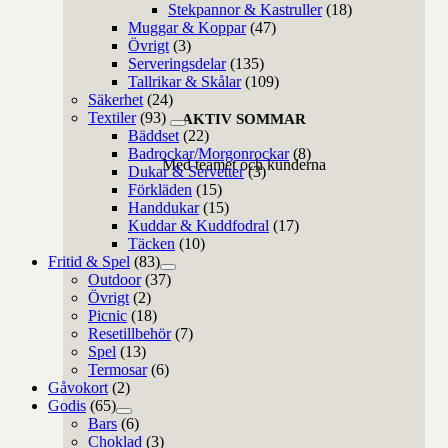
Stekpannor & Kastruller
(18)
Muggar & Koppar
(47)
Övrigt
(3)
Serveringsdelar
(135)
Tallrikar & Skålar
(109)
Säkerhet
(24)
Textiler
(93)
AKTIV SOMMAR
Bäddset
(22)
Badrockar/Morgonrockar
(8)
Med teamet och kunderna
Dukar & Servetter
(3)
Förkläden
(15)
Handdukar
(15)
Kuddar & Kuddfodral
(17)
Täcken
(10)
Fritid & Spel
(83)
Outdoor
(37)
Övrigt
(2)
Picnic
(18)
Resetillbehör
(7)
Spel
(13)
Termosar
(6)
Gåvokort
(2)
Godis
(65)
Bars
(6)
Choklad
(3)