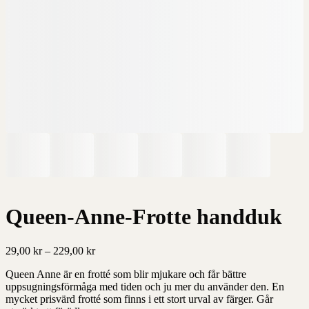
Queen-Anne-Frotte handduk
Prisintervall:
29,00
kr
–
229,00
kr
29,00 kr
Queen Anne är en frotté som blir mjukare och får bättre
till
uppsugningsförmåga med tiden och ju mer du använder den. En
229,00 kr
mycket prisvärd frotté som finns i ett stort urval av färger. Går