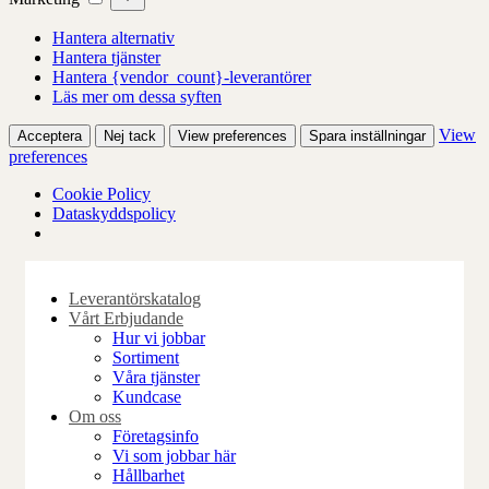
Hantera alternativ
Hantera tjänster
Hantera {vendor_count}-leverantörer
Läs mer om dessa syften
View
Acceptera
Nej tack
View preferences
Spara inställningar
preferences
Cookie Policy
Dataskyddspolicy
Skip
to
Leverantörskatalog
content
Vårt Erbjudande
Hur vi jobbar
Sortiment
Våra tjänster
Kundcase
Om oss
Företagsinfo
Vi som jobbar här
Hållbarhet