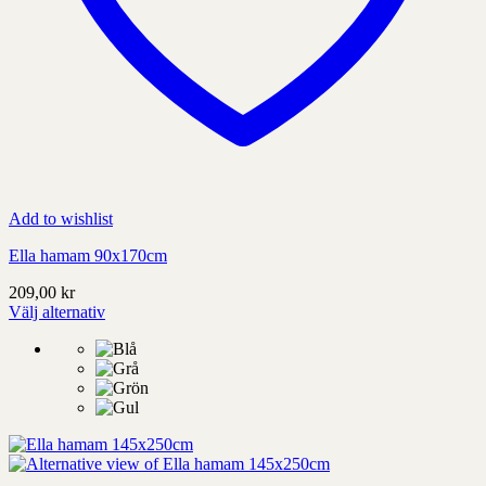
Add to wishlist
Ella hamam 90x170cm
209,00
kr
Välj alternativ
Denna
produkt
har
alternativ
som
kan
väljas
på