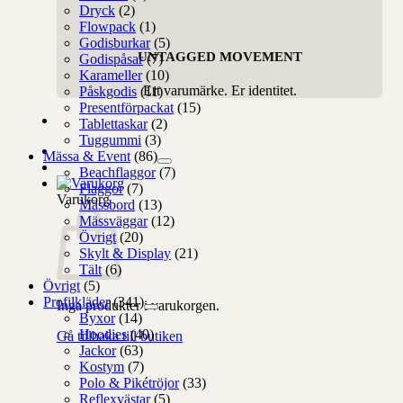
Dryck
(2)
Flowpack
(1)
Godisburkar
(5)
UNTAGGED MOVEMENT
Godispåsar
(7)
Karameller
(10)
Ert varumärke. Er identitet.
Påskgodis
(11)
Presentförpackat
(15)
Tablettaskar
(2)
Tuggummi
(3)
Mässa & Event
(86)
Beachflaggor
(7)
Flaggor
(7)
Varukorg
Mässbord
(13)
Mässväggar
(12)
Övrigt
(20)
Skylt & Display
(21)
Tält
(6)
Övrigt
(5)
Profilkläder
(341)
Inga produkter i varukorgen.
Byxor
(14)
Hoodies
(40)
Gå tillbaka till butiken
Jackor
(63)
Kostym
(7)
Polo & Pikétröjor
(33)
Reflexvästar
(5)