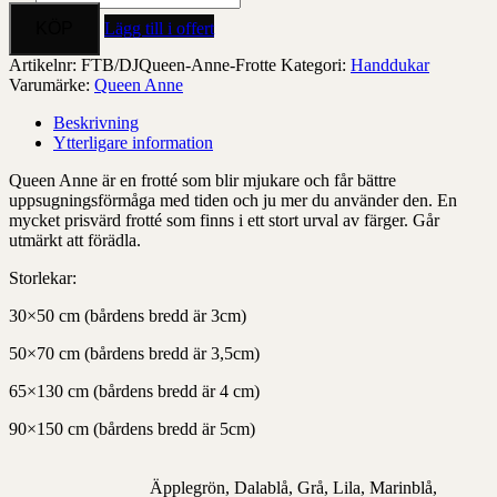
handduk
Lägg till i offert
mängd
Artikelnr:
FTB/DJQueen-Anne-Frotte
Kategori:
Handdukar
Varumärke:
Queen Anne
Beskrivning
Ytterligare information
Queen Anne är en frotté som blir mjukare och får bättre
uppsugningsförmåga med tiden och ju mer du använder den. En
mycket prisvärd frotté som finns i ett stort urval av färger. Går
utmärkt att förädla.
Storlekar:
30×50 cm (bårdens bredd är 3cm)
50×70 cm (bårdens bredd är 3,5cm)
65×130 cm (bårdens bredd är 4 cm)
90×150 cm (bårdens bredd är 5cm)
Äpplegrön, Dalablå, Grå, Lila, Marinblå,