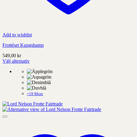
Add to wishlist
Frottéset Kungshamn
549,00
kr
Välj alternativ
Denna
produkt
har
alternativ
som
kan
+19 More
väljas
på
produktens
sida