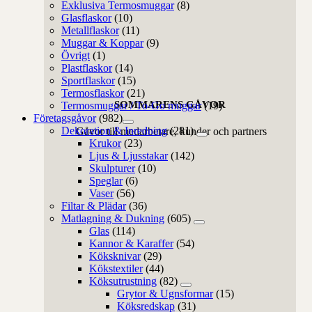
Exklusiva Termosmuggar
(8)
Glasflaskor
(10)
Metallflaskor
(11)
Muggar & Koppar
(9)
Övrigt
(1)
Plastflaskor
(14)
Sportflaskor
(15)
Termosflaskor
(21)
SOMMARENS GÅVOR
Termosmuggar / To-Go muggar
(19)
Företagsgåvor
(982)
Dekoration & Inredning
(281)
Gåvor till medarbetare, kunder och partners
Krukor
(23)
Ljus & Ljusstakar
(142)
Skulpturer
(10)
Speglar
(6)
Vaser
(56)
Filtar & Plädar
(36)
Matlagning & Dukning
(605)
Glas
(114)
Kannor & Karaffer
(54)
Köksknivar
(29)
Kökstextiler
(44)
Köksutrustning
(82)
Grytor & Ugnsformar
(15)
Köksredskap
(31)