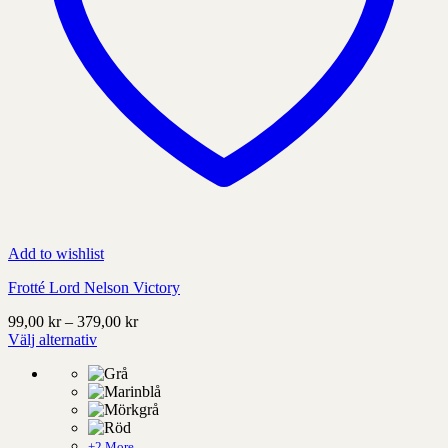
Add to wishlist
Frotté Lord Nelson Victory
Prisintervall:
99,00
kr
–
379,00
kr
99,00 kr
Välj alternativ
Denna
till
produkt
379,00 kr
har
alternativ
som
kan
+2 More