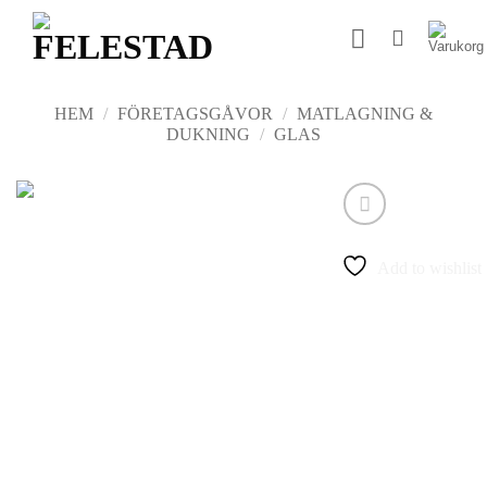
Skip
to
content
HEM
/
FÖRETAGSGÅVOR
/
MATLAGNING &
DUKNING
/
GLAS
Add to wishlist