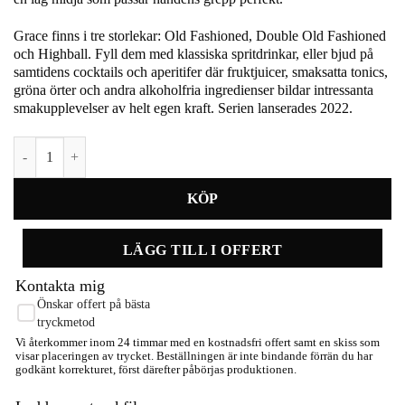
Grace finns i tre storlekar: Old Fashioned, Double Old Fashioned
och Highball. Fyll dem med klassiska spritdrinkar, eller bjud på
samtidens cocktails och aperitifer där fruktjuicer, smaksatta tonics,
gröna örter och andra alkoholfria ingredienser bildar intressanta
smakupplevelser av helt egen kraft. Serien lanserades 2022.
Grace old fashioned glas 32cl 2-pack mängd
LÄGG TILL I OFFERT
Kontakta mig
Önskar offert på bästa
tryckmetod
Vi återkommer inom 24 timmar med en kostnadsfri offert samt en skiss som
visar placeringen av trycket. Beställningen är inte bindande förrän du har
godkänt korrekturet, först därefter påbörjas produktionen.