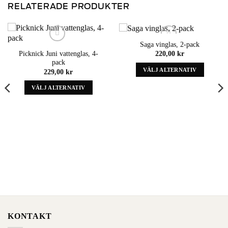
RELATERADE PRODUKTER
Saga vinglas, 2-pack
220,00
kr
Picknick Juni vattenglas, 4-
Add to wishlist
Add to wishlist
pack
VÄLJ ALTERNATIV
229,00
kr
Denna
VÄLJ ALTERNATIV
produkt
Denna
har
produkt
alternativ
har
som
alternativ
kan
som
väljas
kan
på
väljas
produktens
på
sida
produktens
sida
KONTAKT