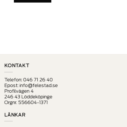
produkt
Denna
har
produkt
alternativ
har
som
alternativ
kan
som
väljas
kan
på
väljas
produktens
på
sida
produktens
sida
KONTAKT
Telefon:
046 71 26 40
Epost:
info@felestad.se
Profilvägen 4
246 43 Löddeköpinge
Orgnr. 556604-1371
LÄNKAR