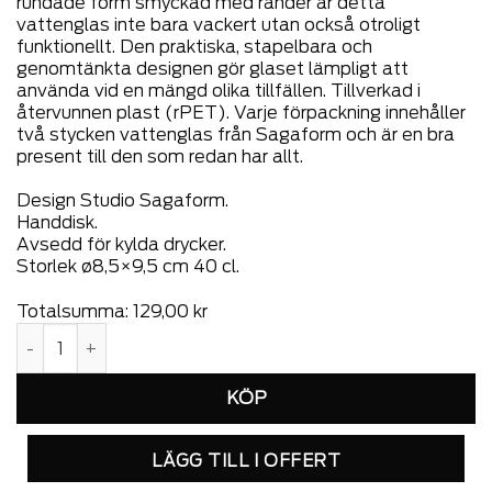
rundade form smyckad med ränder är detta
vattenglas inte bara vackert utan också otroligt
funktionellt. Den praktiska, stapelbara och
genomtänkta designen gör glaset lämpligt att
använda vid en mängd olika tillfällen. Tillverkad i
återvunnen plast (rPET). Varje förpackning innehåller
två stycken vattenglas från Sagaform och är en bra
present till den som redan har allt.
Design Studio Sagaform.
Handdisk.
Avsedd för kylda drycker.
Storlek ø8,5×9,5 cm 40 cl.
Totalsumma:
129,00
kr
Billi vattenglas rPET, 2-pack mängd
LÄGG TILL I OFFERT