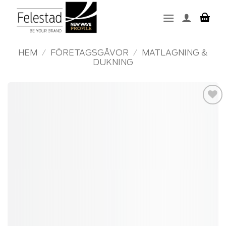
Skip
to
content
HEM
/
FÖRETAGSGÅVOR
/
MATLAGNING &
DUKNING
Add to
wishlist