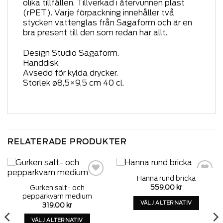
olika tillfällen. Tillverkad i återvunnen plast
(rPET). Varje förpackning innehåller två
stycken vattenglas från Sagaform och är en
bra present till den som redan har allt.
Design Studio Sagaform.
Handdisk.
Avsedd för kylda drycker.
Storlek ø8,5×9,5 cm 40 cl.
RELATERADE PRODUKTER
Hanna rund bricka
Add to
Add to
559,00
kr
Gurken salt- och
wishlist
wishlist
pepparkvarn medium
VÄLJ ALTERNATIV
319,00
kr
Denna
VÄLJ ALTERNATIV