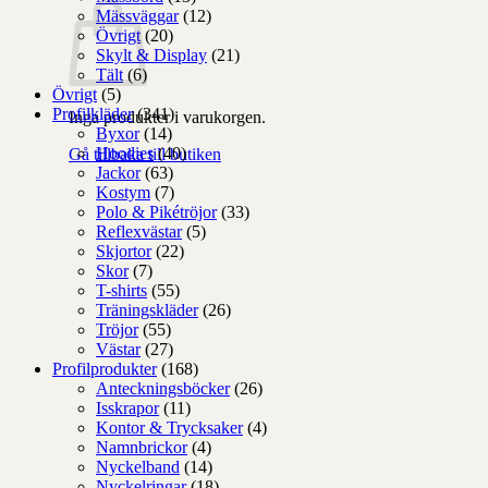
Mässväggar
(12)
Övrigt
(20)
Skylt & Display
(21)
Tält
(6)
Övrigt
(5)
Profilkläder
(341)
Inga produkter i varukorgen.
Byxor
(14)
Hoodies
(40)
Gå tillbaka till butiken
Jackor
(63)
Kostym
(7)
Polo & Pikétröjor
(33)
Reflexvästar
(5)
Skjortor
(22)
Skor
(7)
T-shirts
(55)
Träningskläder
(26)
Tröjor
(55)
Västar
(27)
Profilprodukter
(168)
Anteckningsböcker
(26)
Isskrapor
(11)
Kontor & Trycksaker
(4)
Namnbrickor
(4)
Nyckelband
(14)
Nyckelringar
(18)