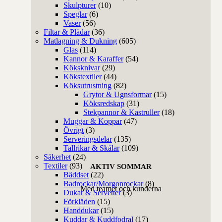
Skulpturer
(10)
Speglar
(6)
Vaser
(56)
Filtar & Plädar
(36)
Matlagning & Dukning
(605)
Glas
(114)
Kannor & Karaffer
(54)
Köksknivar
(29)
Kökstextiler
(44)
Köksutrustning
(82)
Grytor & Ugnsformar
(15)
Köksredskap
(31)
Stekpannor & Kastruller
(18)
Muggar & Koppar
(47)
Övrigt
(3)
Serveringsdelar
(135)
Tallrikar & Skålar
(109)
Säkerhet
(24)
Textiler
(93)
AKTIV SOMMAR
Bäddset
(22)
Badrockar/Morgonrockar
(8)
Med teamet och kunderna
Dukar & Servetter
(3)
Förkläden
(15)
Handdukar
(15)
Kuddar & Kuddfodral
(17)