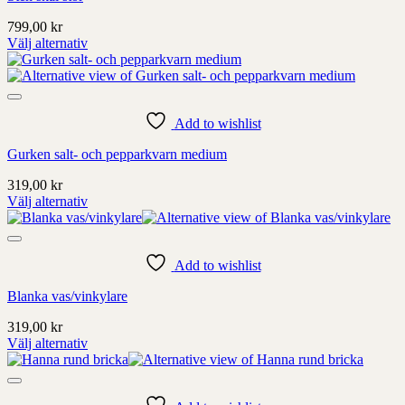
väljas
799,00
kr
på
Välj alternativ
produktens
Denna
sida
produkt
har
alternativ
som
Add to wishlist
kan
Gurken salt- och pepparkvarn medium
väljas
på
319,00
kr
produktens
Välj alternativ
sida
Denna
produkt
har
alternativ
Add to wishlist
som
Blanka vas/vinkylare
kan
väljas
319,00
kr
på
Välj alternativ
produktens
Denna
sida
produkt
har