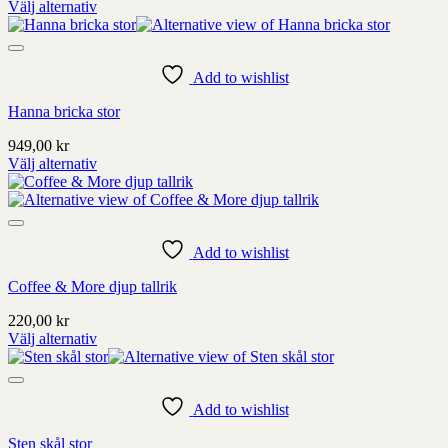
Välj alternativ
produktens
Denna
sida
produkt
har
alternativ
Add to wishlist
som
Hanna bricka stor
kan
väljas
949,00
kr
på
Välj alternativ
produktens
Denna
sida
produkt
har
alternativ
som
Add to wishlist
kan
Coffee & More djup tallrik
väljas
på
220,00
kr
produktens
Välj alternativ
sida
Denna
produkt
har
alternativ
Add to wishlist
som
Sten skål stor
kan