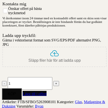
Kontakta mig
Önskar offert på bästa
tryckmetod
Vi återkommer inom 24 timmar med en kostnadsfri offert samt en skiss som visar
placeringen av trycket. Beställningen är inte bindande förrän du har godkänt
korrekturet, först därefter påbörjas produktionen.
Ladda upp tryckfil:
Gärna i vektoriserat format som SVG/EPS/PDF alternativt PNG,
JPG
Släpp filer här för att ladda upp
Glas
Spice,
2-
pack
Lägg till i offert
mängd
Artikelnr:
FTB/SFBO/5263908101
Kategorier:
Glas
,
Matlagning &
Dukning
Varumärke:
Byon