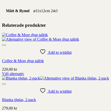
Mått & Rymd
ø11x12cm 24cl
Relaterade produkter
Add to wishlist
Coffee & More djup tallrik
220,00
kr
Välj alternativ
Denna
produkt
har
alternativ
Add to wishlist
som
Blanka ölglas, 2-pack
kan
väljas
279,00
kr
på