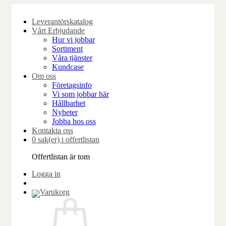
Skip
to
Leverantörskatalog
content
Vårt Erbjudande
Hur vi jobbar
Sortiment
Våra tjänster
Kundcase
Om oss
Företagsinfo
Vi som jobbar här
Hållbarhet
Nyheter
Jobba hos oss
Kontakta oss
0 sak(er) i offertlistan
Offertlistan är tom
Logga in