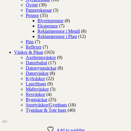
Övrigt
(39)
Papperskassar
(3)
Pennor
(35)
Blyertspennor
(8)
Ekopennor
(7)
Reklampennor i Metall
(8)
Reklampennor i Plast
(12)
Pins
(7)
Reflexer
(7)
Väskor & Påsar
(163)
Axelremsväskor
(9)
Datorfodral
(17)
Datorryggsäckar
(8)
Datorväskor
(8)
Kylväskor
(22)
Lunchbags
(9)
Midjeväskor
(3)
Resväskor
(4)
Ryggsäckar
(25)
Sportväskor/Gymbags
(18)
Tygpåsar & Tote bags
(40)
Add to wishlist