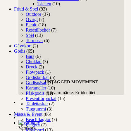
Täcken
(10)
Fritid & Spel
(83)
Outdoor
(37)
Övrigt
(2)
Picnic
(18)
Resetillbehör
(7)
Spel
(13)
Termosar
(6)
Gåvokort
(2)
Godis
(65)
Bars
(6)
Choklad
(3)
Dryck
(2)
Flowpack
(1)
Godisburkar
(5)
UNTAGGED MOVEMENT
Godispåsar
(7)
Karameller
(10)
Ert varumärke. Er identitet.
Påskgodis
(11)
Presentförpackat
(15)
Tablettaskar
(2)
Tuggummi
(3)
Mässa & Event
(86)
Beachflaggor
(7)
Flaggor
(7)
Varukorg
Mässbord
(13)