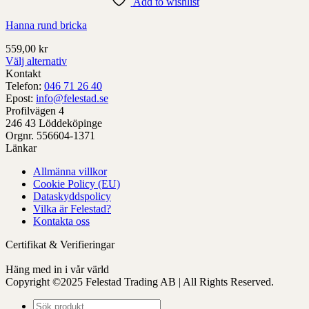
alternativ
Add to wishlist
som
Hanna rund bricka
kan
väljas
559,00
kr
på
Välj alternativ
produktens
Denna
Kontakt
sida
produkt
Telefon:
046 71 26 40
har
Epost:
info@felestad.se
alternativ
Profilvägen 4
som
246 43 Löddeköpinge
kan
Orgnr. 556604-1371
väljas
Länkar
på
Allmänna villkor
produktens
Cookie Policy (EU)
sida
Dataskyddspolicy
Vilka är Felestad?
Kontakta oss
Certifikat & Verifieringar
Häng med in i vår värld
Copyright ©2025 Felestad Trading AB | All Rights Reserved.
Produktsökning