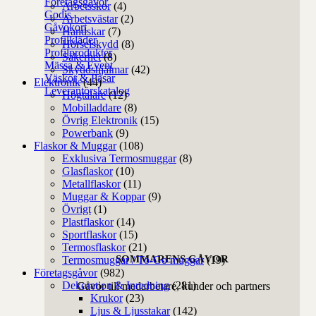
Företagsgåvor
Arbetsskor
(4)
Godis
Arbetsvästar
(2)
Gåvokort
Handskar
(7)
Profilkläder
Hörselskydd
(8)
Profilprodukter
Säkerhet
(8)
Mässa & Event
Skyddshjälmar
(42)
Väskor & Påsar
Elektronik
(44)
Leverantörskatalog
Högtalare
(12)
Mobilladdare
(8)
Övrig Elektronik
(15)
Powerbank
(9)
Flaskor & Muggar
(108)
Exklusiva Termosmuggar
(8)
Glasflaskor
(10)
Metallflaskor
(11)
Muggar & Koppar
(9)
Övrigt
(1)
Plastflaskor
(14)
Sportflaskor
(15)
Termosflaskor
(21)
SOMMARENS GÅVOR
Termosmuggar / To-Go muggar
(19)
Företagsgåvor
(982)
Dekoration & Inredning
(281)
Gåvor till medarbetare, kunder och partners
Krukor
(23)
Ljus & Ljusstakar
(142)