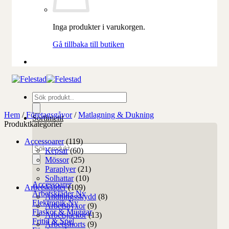
Inga produkter i varukorgen.
Gå tillbaka till butiken
Produktsökning
Hem
/
Företagsgåvor
/
Matlagning & Dukning
Sortiment
Produktkategorier
Accessoarer
(119)
Produktsökning
Kepsar
(60)
Mössor
(25)
Paraplyer
(21)
Solhattar
(10)
Accessoarer
Arbetskläder
(109)
Arbetskläder
Andningsskydd
(8)
Elektronik
Arbetsbyxor
(9)
Flaskor & Muggar
Arbetsjackor
(13)
Fritid & Spel
Arbetsshorts
(9)