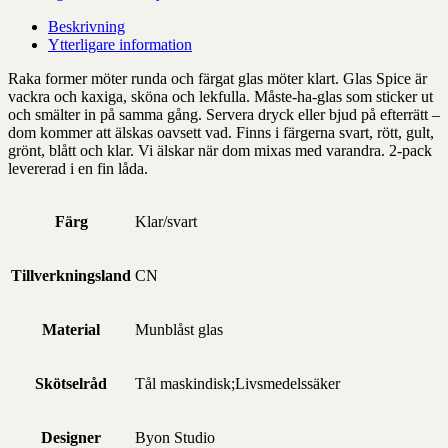
Beskrivning
Ytterligare information
Raka former möter runda och färgat glas möter klart. Glas Spice är
vackra och kaxiga, sköna och lekfulla. Måste-ha-glas som sticker ut
och smälter in på samma gång. Servera dryck eller bjud på efterrätt –
dom kommer att älskas oavsett vad. Finns i färgerna svart, rött, gult,
grönt, blått och klar. Vi älskar när dom mixas med varandra. 2-pack
levererad i en fin låda.
Färg
Klar/svart
Tillverkningsland
CN
Material
Munblåst glas
Skötselråd
Tål maskindisk;Livsmedelssäker
Designer
Byon Studio