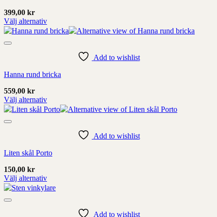
väljas
på
399,00
kr
produktens
Välj alternativ
sida
Denna
produkt
har
Add to wishlist
alternativ
som
Hanna rund bricka
kan
väljas
559,00
kr
på
Välj alternativ
produktens
Denna
sida
produkt
har
Add to wishlist
alternativ
som
Liten skål Porto
kan
väljas
150,00
kr
på
Välj alternativ
produktens
Denna
sida
produkt
har
Add to wishlist
alternativ