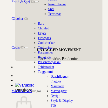
Fritid & Spel
(83)
Resetillbehör
Spel
Termosar
Gåvokort
(2)
Bars
Choklad
Dryck
Flowpack
Godisburkar
Godis
Godispåsar
(65)
UNTAGGED MOVEMENT
Karameller
Påskgodis
Ert varumärke. Er identitet.
Presentförpackat
Tablettaskar
Tuggummi
Beachflaggor
Flaggor
Mässbord
Varukorg
Mässa & Event
Mässväggar
(86)
Övrigt
Skylt & Display
Tält