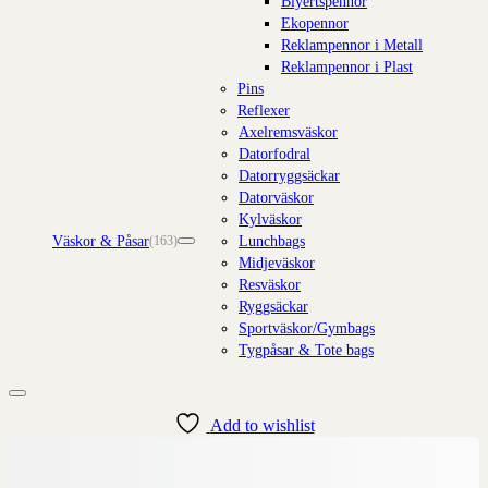
Blyertspennor
Ekopennor
Reklampennor i Metall
Reklampennor i Plast
Pins
Reflexer
Axelremsväskor
Datorfodral
Datorryggsäckar
Datorväskor
Kylväskor
Väskor & Påsar
Lunchbags
(163)
Midjeväskor
Resväskor
Ryggsäckar
Sportväskor/Gymbags
Tygpåsar & Tote bags
Add to wishlist