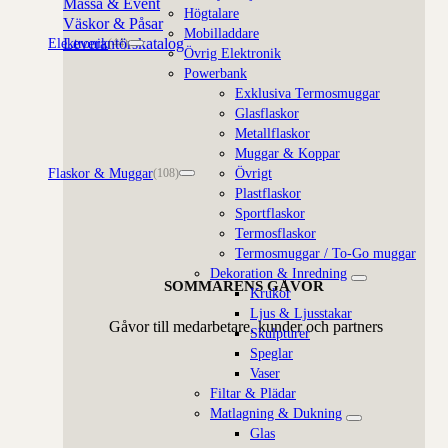
Mässa & Event
Högtalare
Väskor & Påsar
Mobilladdare
Leverantörskatalog
Elektronik
(44)
Övrig Elektronik
Powerbank
Exklusiva Termosmuggar
Glasflaskor
Metallflaskor
Muggar & Koppar
Flaskor & Muggar
Övrigt
(108)
Plastflaskor
Sportflaskor
Termosflaskor
Termosmuggar / To-Go muggar
Dekoration & Inredning
SOMMARENS GÅVOR
Krukor
Ljus & Ljusstakar
Gåvor till medarbetare, kunder och partners
Skulpturer
Speglar
Vaser
Filtar & Plädar
Matlagning & Dukning
Glas