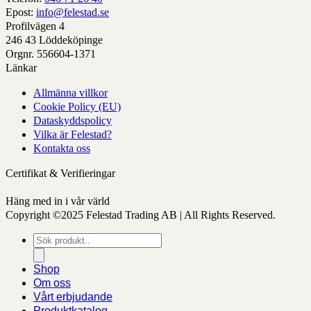
har
Epost:
info@felestad.se
alternativ
Profilvägen 4
som
246 43 Löddeköpinge
kan
Orgnr. 556604-1371
väljas
Länkar
på
Allmänna villkor
produktens
Cookie Policy (EU)
sida
Dataskyddspolicy
Vilka är Felestad?
Kontakta oss
Certifikat & Verifieringar
Häng med in i vår värld
Copyright ©2025 Felestad Trading AB | All Rights Reserved.
Produktsökning
Shop
Om oss
Vårt erbjudande
Produktkatalog