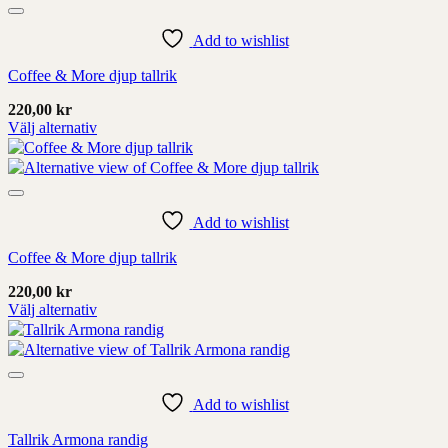
Add to wishlist
Coffee & More djup tallrik
220,00
kr
Välj alternativ
Denna
produkt
har
alternativ
Add to wishlist
som
kan
Coffee & More djup tallrik
väljas
på
220,00
kr
produktens
Välj alternativ
sida
Denna
produkt
har
alternativ
Add to wishlist
som
kan
Tallrik Armona randig