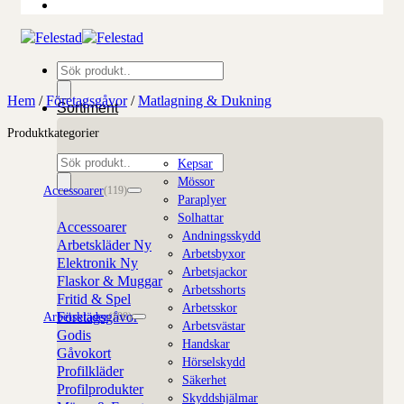
Produktsökning
Hem
/
Företagsgåvor
/
Matlagning & Dukning
Sortiment
Produktkategorier
Produktsökning
Kepsar
Mössor
Accessoarer
(119)
Paraplyer
Solhattar
Accessoarer
Andningsskydd
Arbetskläder
Arbetsbyxor
Elektronik
Arbetsjackor
Flaskor & Muggar
Arbetsshorts
Fritid & Spel
Arbetsskor
Företagsgåvor
Arbetskläder
(109)
Arbetsvästar
Godis
Handskar
Gåvokort
Hörselskydd
Profilkläder
Säkerhet
Profilprodukter
Skyddshjälmar