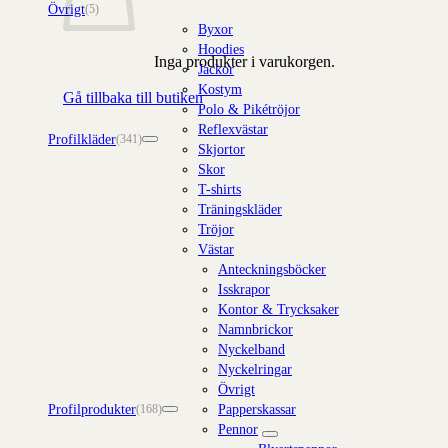
Övrigt
(5)
Byxor
Hoodies
Inga produkter i varukorgen.
Jackor
Kostym
Gå tillbaka till butiken
Polo & Pikétröjor
Reflexvästar
Profilkläder
(341)
Skjortor
Skor
T-shirts
Träningskläder
Tröjor
Västar
Anteckningsböcker
Isskrapor
Kontor & Trycksaker
Namnbrickor
Nyckelband
Nyckelringar
Övrigt
Profilprodukter
Papperskassar
(168)
Pennor