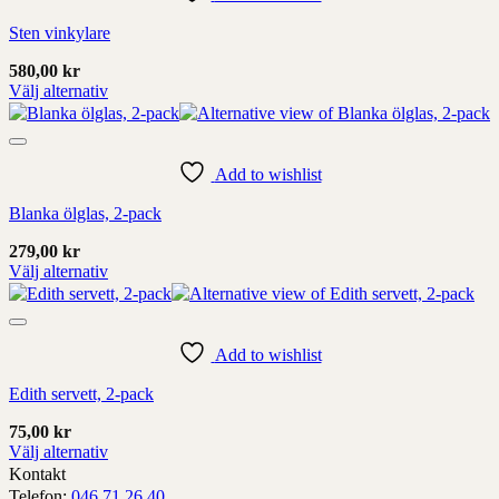
som
Sten vinkylare
kan
väljas
580,00
kr
på
Välj alternativ
produktens
Denna
sida
produkt
har
Add to wishlist
alternativ
som
Blanka ölglas, 2-pack
kan
väljas
279,00
kr
på
Välj alternativ
produktens
Denna
sida
produkt
har
Add to wishlist
alternativ
som
Edith servett, 2-pack
kan
väljas
75,00
kr
på
Välj alternativ
produktens
Denna
Kontakt
sida
produkt
Telefon:
046 71 26 40