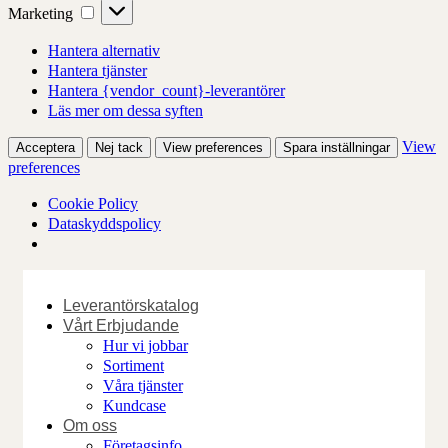
Marketing
Marketing
Hantera alternativ
Hantera tjänster
Hantera {vendor_count}-leverantörer
Läs mer om dessa syften
View
Acceptera
Nej tack
View preferences
Spara inställningar
preferences
Cookie Policy
Dataskyddspolicy
Skip
to
Leverantörskatalog
content
Vårt Erbjudande
Hur vi jobbar
Sortiment
Våra tjänster
Kundcase
Om oss
Företagsinfo