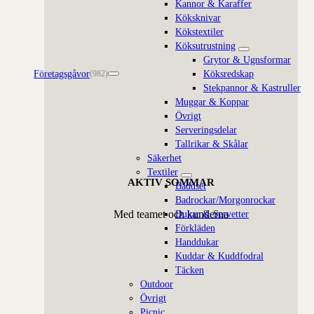
Kannor & Karaffer
Köksknivar
Kökstextiler
Köksutrustning
Grytor & Ugnsformar
Företagsgåvor
Köksredskap
(982)
Stekpannor & Kastruller
Muggar & Koppar
Övrigt
Serveringsdelar
Tallrikar & Skålar
Säkerhet
Textiler
AKTIV SOMMAR
Bäddset
Badrockar/Morgonrockar
Med teamet och kunderna
Dukar & Servetter
Förkläden
Handdukar
Kuddar & Kuddfodral
Täcken
Outdoor
Övrigt
Picnic