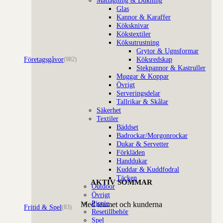
Glas
Kannor & Karaffer
Köksknivar
Kökstextiler
Köksutrustning
Grytor & Ugnsformar
Företagsgåvor
Köksredskap
(982)
Stekpannor & Kastruller
Muggar & Koppar
Övrigt
Serveringsdelar
Tallrikar & Skålar
Säkerhet
Textiler
Bäddset
Badrockar/Morgonrockar
Dukar & Servetter
Förkläden
Handdukar
Kuddar & Kuddfodral
Täcken
AKTIV SOMMAR
Outdoor
Övrigt
Picnic
Med teamet och kunderna
Fritid & Spel
(83)
Resetillbehör
Spel