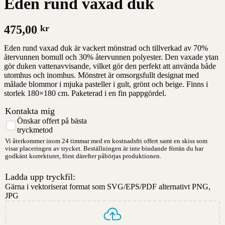
Eden rund vaxad duk
475,00
kr
Eden rund vaxad duk är vackert mönstrad och tillverkad av 70%
återvunnen bomull och 30% återvunnen polyester. Den vaxade ytan
gör duken vattenavvisande, vilket gör den perfekt att använda både
utomhus och inomhus. Mönstret är omsorgsfullt designat med
målade blommor i mjuka pasteller i gult, grönt och beige. Finns i
storlek 180×180 cm. Paketerad i en fin pappgördel.
Kontakta mig
Önskar offert på bästa
tryckmetod
Vi återkommer inom 24 timmar med en kostnadsfri offert samt en skiss som
visar placeringen av trycket. Beställningen är inte bindande förrän du har
godkänt korrekturet, först därefter påbörjas produktionen.
Ladda upp tryckfil:
Gärna i vektoriserat format som SVG/EPS/PDF alternativt PNG,
JPG