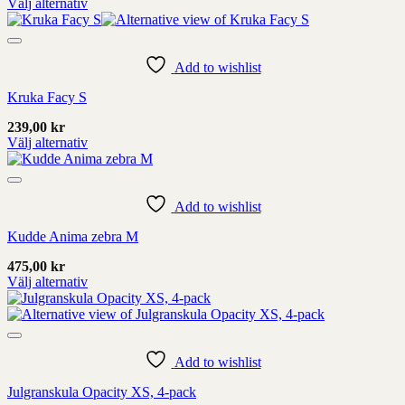
Välj alternativ
sida
Denna
produkt
har
alternativ
Add to wishlist
som
Kruka Facy S
kan
väljas
239,00
kr
på
Välj alternativ
produktens
Denna
sida
produkt
har
alternativ
Add to wishlist
som
Kudde Anima zebra M
kan
väljas
475,00
kr
på
Välj alternativ
produktens
Denna
sida
produkt
har
alternativ
som
Add to wishlist
kan
Julgranskula Opacity XS, 4-pack
väljas