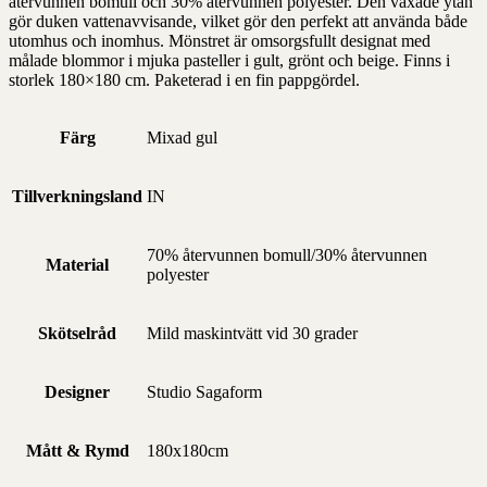
återvunnen bomull och 30% återvunnen polyester. Den vaxade ytan
gör duken vattenavvisande, vilket gör den perfekt att använda både
utomhus och inomhus. Mönstret är omsorgsfullt designat med
målade blommor i mjuka pasteller i gult, grönt och beige. Finns i
storlek 180×180 cm. Paketerad i en fin pappgördel.
Färg
Mixad gul
Tillverkningsland
IN
70% återvunnen bomull/30% återvunnen
Material
polyester
Skötselråd
Mild maskintvätt vid 30 grader
Designer
Studio Sagaform
Mått & Rymd
180x180cm