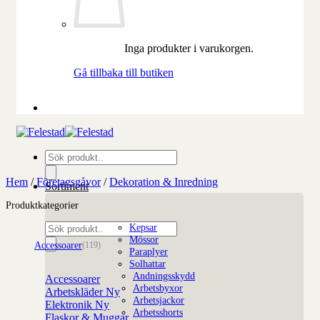
Inga produkter i varukorgen.
Gå tillbaka till butiken
Produktsökning
Hem
/
Företagsgåvor
/
Dekoration & Inredning
Sortiment
Produktkategorier
Produktsökning
Kepsar
Mössor
Accessoarer
(119)
Paraplyer
Solhattar
Andningsskydd
Accessoarer
Arbetsbyxor
Arbetskläder
Arbetsjackor
Elektronik
Arbetsshorts
Flaskor & Muggar