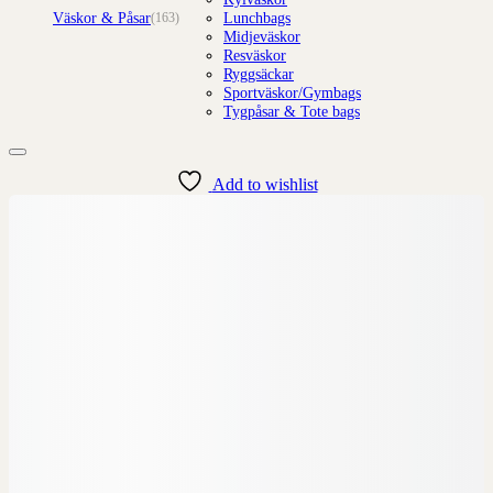
Väskor & Påsar
Lunchbags
(163)
Midjeväskor
Resväskor
Ryggsäckar
Sportväskor/Gymbags
Tygpåsar & Tote bags
Add to wishlist