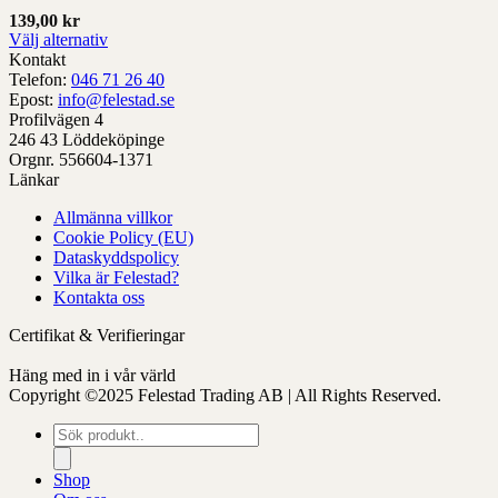
på
139,00
kr
produktens
Välj alternativ
sida
Denna
Kontakt
produkt
Telefon:
046 71 26 40
har
Epost:
info@felestad.se
alternativ
Profilvägen 4
som
246 43 Löddeköpinge
kan
Orgnr. 556604-1371
väljas
Länkar
på
Allmänna villkor
produktens
Cookie Policy (EU)
sida
Dataskyddspolicy
Vilka är Felestad?
Kontakta oss
Certifikat & Verifieringar
Häng med in i vår värld
Copyright ©2025 Felestad Trading AB | All Rights Reserved.
Produktsökning
Shop