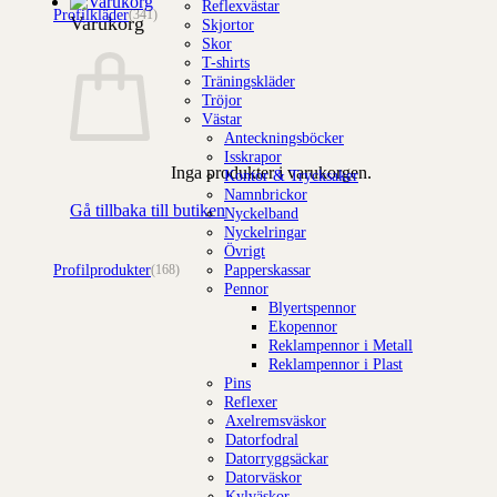
Reflexvästar
Profilkläder
(341)
Varukorg
Skjortor
Skor
T-shirts
Träningskläder
Tröjor
Västar
Anteckningsböcker
Isskrapor
Inga produkter i varukorgen.
Kontor & Trycksaker
Namnbrickor
Gå tillbaka till butiken
Nyckelband
Nyckelringar
Övrigt
Profilprodukter
Papperskassar
(168)
Pennor
Blyertspennor
Ekopennor
Reklampennor i Metall
Reklampennor i Plast
Pins
Reflexer
Axelremsväskor
Datorfodral
Datorryggsäckar
Datorväskor
Kylväskor