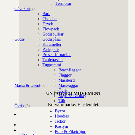
Termosar
Gåvokort
(2)
Bars
Choklad
Dryck
Flowpack
Godisburkar
Godis
Godispåsar
(65)
Karameller
Påskgodis
Presentförpackat
Tablettaskar
Tuggummi
Beachflaggor
Flaggor
Mässbord
Mässa & Event
Mässväggar
(86)
Övrigt
UNTAGGED MOVEMENT
Skylt & Display
Tält
Ert varumärke. Er identitet.
Övrigt
(5)
Byxor
Hoodies
Jackor
Kostym
Polo & Pikétröjor