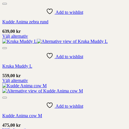
har
alternativ
som
Add to wishlist
kan
Kudde Anima zebra rund
väljas
på
639,00
kr
produktens
Välj alternativ
sida
Denna
produkt
har
alternativ
Add to wishlist
som
Kruka Muddy L
kan
väljas
559,00
kr
på
Välj alternativ
produktens
Denna
sida
produkt
har
alternativ
som
Add to wishlist
kan
Kudde Anima cow M
väljas
på
475,00
kr
produktens