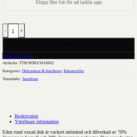
Släpp filer här för att ladda upp
Eden rund vaxad duk mängd
Lägg till i offert
Artikelnr:
FTB/SFBO/5018602
Kategorier:
Dekoration & Inredning
,
Kökstextiler
Varumärke:
Sagaform
Beskrivning
Ytterligare information
Eden rund vaxad duk är vackert mönstrad och tillverkad av 70%