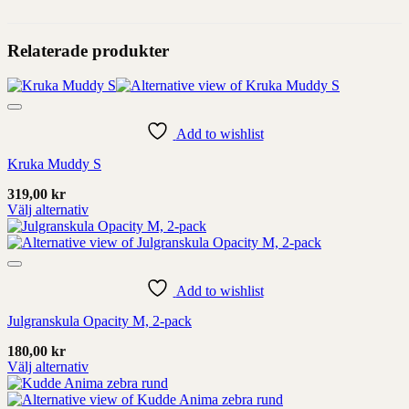
Relaterade produkter
Add to wishlist
Kruka Muddy S
319,00
kr
Välj alternativ
Denna
produkt
har
alternativ
som
Add to wishlist
kan
Julgranskula Opacity M, 2-pack
väljas
på
180,00
kr
produktens
Välj alternativ
sida
Denna
produkt