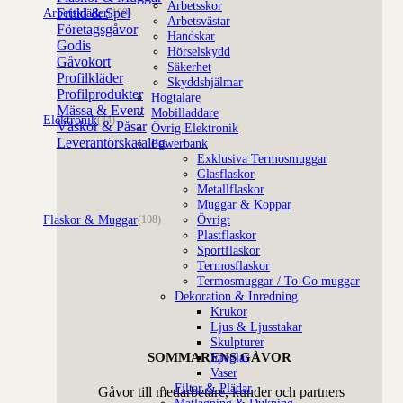
Arbetsskor
Fritid & Spel
Arbetskläder
(109)
Arbetsvästar
Företagsgåvor
Handskar
Godis
Hörselskydd
Gåvokort
Säkerhet
Profilkläder
Skyddshjälmar
Profilprodukter
Högtalare
Mässa & Event
Mobilladdare
Elektronik
(44)
Väskor & Påsar
Övrig Elektronik
Leverantörskatalog
Powerbank
Exklusiva Termosmuggar
Glasflaskor
Metallflaskor
Muggar & Koppar
Flaskor & Muggar
Övrigt
(108)
Plastflaskor
Sportflaskor
Termosflaskor
Termosmuggar / To-Go muggar
Dekoration & Inredning
Krukor
Ljus & Ljusstakar
Skulpturer
SOMMARENS GÅVOR
Speglar
Vaser
Filtar & Plädar
Gåvor till medarbetare, kunder och partners
Matlagning & Dukning