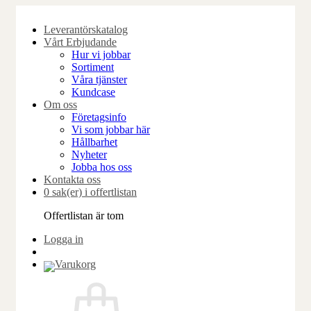
Skip
to
Leverantörskatalog
content
Vårt Erbjudande
Hur vi jobbar
Sortiment
Våra tjänster
Kundcase
Om oss
Företagsinfo
Vi som jobbar här
Hållbarhet
Nyheter
Jobba hos oss
Kontakta oss
0 sak(er) i offertlistan
Offertlistan är tom
Logga in