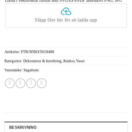
Gärna i vektoriserat format som SVG/EPS/PDF alternativt PNG, JPG
Släpp filer här för att ladda upp
Artikelnr:
FTB/SFBO/5018488
Kategorier:
Dekoration & Inredning
,
Krukor
,
Vaser
Varumärke:
Sagaform
BESKRIVNING