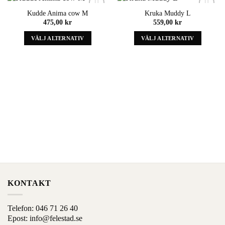
Kudde Anima cow M
Kruka Muddy L
Add to
Add to
475,00
kr
559,00
kr
wishlist
wishlist
VÄLJ ALTERNATIV
VÄLJ ALTERNATIV
Denna
Denna
produkt
produkt
har
har
alternativ
alternativ
som
som
kan
kan
väljas
väljas
på
på
produktens
produktens
sida
sida
KONTAKT
Telefon:
046 71 26 40
Epost:
info@felestad.se