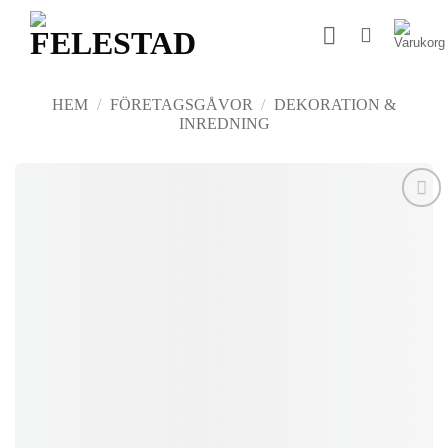
Skip
to
content
HEM
/
FÖRETAGSGÅVOR
/
DEKORATION &
INREDNING
Add to
wishlist