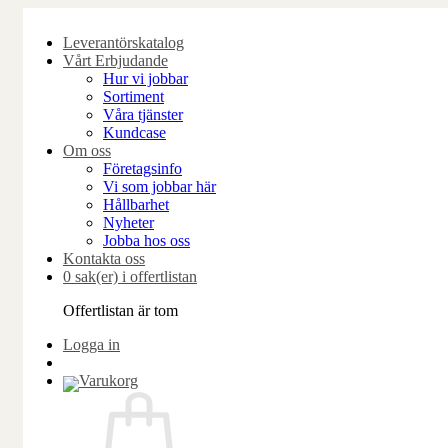
Skip
to
Leverantörskatalog
content
Vårt Erbjudande
Hur vi jobbar
Sortiment
Våra tjänster
Kundcase
Om oss
Företagsinfo
Vi som jobbar här
Hållbarhet
Nyheter
Jobba hos oss
Kontakta oss
0 sak(er) i offertlistan
Offertlistan är tom
Logga in