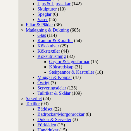
Ljus & Ljusstakar
(142)
Skulpturer
(10)
Speglar
(6)
Vaser
(56)
Filtar & Plädar
(36)
Matlagning & Dukning
(605)
Glas
(114)
Kannor & Karaffer
(54)
Köksknivar
(29)
Kökstextiler
(44)
Köksutrustning
(82)
Grytor & Ugnsformar
(15)
Köksredskap
(31)
Stekpannor & Kastruller
(18)
Muggar & Koppar
(47)
Övrigt
(3)
Serveringsdelar
(135)
Tallrikar & Skålar
(109)
Säkerhet
(24)
Textiler
(93)
Bäddset
(22)
Badrockar/Morgonrockar
(8)
Dukar & Servetter
(3)
Förkläden
(15)
Handdukar
(15)