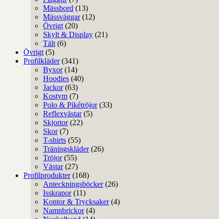
Mässbord
(13)
Mässväggar
(12)
Övrigt
(20)
Skylt & Display
(21)
Tält
(6)
Övrigt
(5)
Profilkläder
(341)
Byxor
(14)
Hoodies
(40)
Jackor
(63)
Kostym
(7)
Polo & Pikétröjor
(33)
Reflexvästar
(5)
Skjortor
(22)
Skor
(7)
T-shirts
(55)
Träningskläder
(26)
Tröjor
(55)
Västar
(27)
Profilprodukter
(168)
Anteckningsböcker
(26)
Isskrapor
(11)
Kontor & Trycksaker
(4)
Namnbrickor
(4)