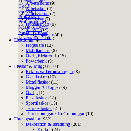
Företagsgåvor
Arbetsshorts
(9)
Godis
Arbetsskor
(4)
Gåvokort
Arbetsvästar
(2)
Profilkläder
Handskar
(7)
Profilprodukter
Hörselskydd
(8)
Mässa & Event
Säkerhet
(8)
Väskor & Påsar
Skyddshjälmar
(42)
Leverantörskatalog
Elektronik
(44)
Högtalare
(12)
Mobilladdare
(8)
Övrig Elektronik
(15)
Powerbank
(9)
Flaskor & Muggar
(108)
Exklusiva Termosmuggar
(8)
Glasflaskor
(10)
Metallflaskor
(11)
Muggar & Koppar
(9)
Övrigt
(1)
Plastflaskor
(14)
Sportflaskor
(15)
Termosflaskor
(21)
Termosmuggar / To-Go muggar
(19)
Företagsgåvor
(982)
Dekoration & Inredning
(281)
Krukor
(23)