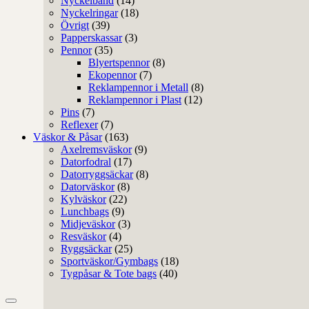
Nyckelband
(14)
Nyckelringar
(18)
Övrigt
(39)
Papperskassar
(3)
Pennor
(35)
Blyertspennor
(8)
Ekopennor
(7)
Reklampennor i Metall
(8)
Reklampennor i Plast
(12)
Pins
(7)
Reflexer
(7)
Väskor & Påsar
(163)
Axelremsväskor
(9)
Datorfodral
(17)
Datorryggsäckar
(8)
Datorväskor
(8)
Kylväskor
(22)
Lunchbags
(9)
Midjeväskor
(3)
Resväskor
(4)
Ryggsäckar
(25)
Sportväskor/Gymbags
(18)
Tygpåsar & Tote bags
(40)