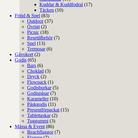
Kuddar & Kuddfodral
(17)
Täcken
(10)
Fritid & Spel
(83)
Outdoor
(37)
Övrigt
(2)
Picnic
(18)
Resetillbehör
(7)
Spel
(13)
Termosar
(6)
Gåvokort
(2)
Godis
(65)
Bars
(6)
Choklad
(3)
Dryck
(2)
Flowpack
(1)
Godisburkar
(5)
Godispåsar
(7)
Karameller
(10)
Påskgodis
(11)
Presentförpackat
(15)
Tablettaskar
(2)
Tuggummi
(3)
Mässa & Event
(86)
Beachflaggor
(7)
Flaggor
(7)