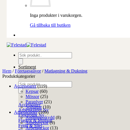
Inga produkter i varukorgen.
Gå tillbaka till butiken
Produktsökning
Sortiment
Hem
/
Företagsgåvor
/
Matlagning & Dukning
Produktkategorier
Produktsökning
Accessoarer
(119)
Kepsar
(60)
Mössor
(25)
Paraplyer
(21)
Accessoarer
Solhattar
(10)
Arbetskläder
Arbetskläder
(109)
Elektronik
Andningsskydd
(8)
Flaskor & Muggar
Arbetsbyxor
(9)
Fritid & Spel
Arbetsjackor
(13)