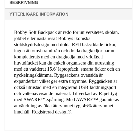
BESKRIVNING
YTTERLIGARE INFORMATION
Bobby Soft Backpack är redo för universitetet, skolan,
jobbet eller nästa resa! Bobbys ikoniska
stöldskyddsdesign med dolda RFID-skyddade fickor,
ingen åtkomst framifrån och dolda dragkedjor har nu
kompletterats med en dragkedja med vridlås. I
huvudfacket kan du enkelt organisera din utrustning
med ett vadderat 15,6′ laptopfack, smarta fickor och en
nyckelringsklämma. Ryggsäckens ovansida är
expanderbar vilket ger extra utrymme. Ryggsäcken är
också utrustad med en integrerad USB-laddningsport
och vattenavvisande material. Tillverkad av R-pet-tyg
med AWARE™-spårning. Med AWARE™ garanteras
användning av äkta återvunnet tyg. 46% återvunnet
innehåll. Registrerad design®.