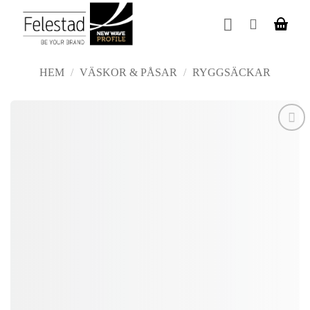
Skip
to
content
HEM
/
VÄSKOR & PÅSAR
/
RYGGSÄCKAR
Add to
wishlist