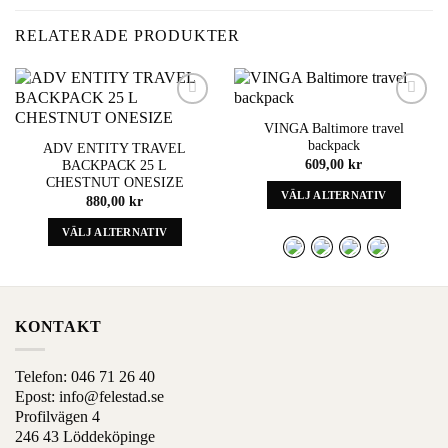
RELATERADE PRODUKTER
Add to
Add to
VINGA Baltimore travel
wishlist
wishlist
backpack
ADV ENTITY TRAVEL
609,00
kr
BACKPACK 25 L
CHESTNUT ONESIZE
VÄLJ ALTERNATIV
880,00
kr
Denna
VÄLJ ALTERNATIV
produkt
Denna
har
produkt
alternativ
har
som
alternativ
kan
KONTAKT
som
väljas
kan
på
väljas
Telefon:
046 71 26 40
produktens
på
Epost:
info@felestad.se
sida
produktens
Profilvägen 4
sida
246 43 Löddeköpinge