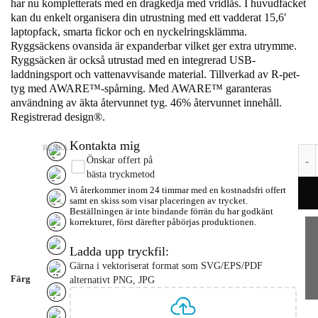
har nu kompletterats med en dragkedja med vridlås. I huvudfacket
kan du enkelt organisera din utrustning med ett vadderat 15,6′
laptopfack, smarta fickor och en nyckelringsklämma.
Ryggsäckens ovansida är expanderbar vilket ger extra utrymme.
Ryggsäcken är också utrustad med en integrerad USB-
laddningsport och vattenavvisande material. Tillverkad av R-pet-
tyg med AWARE™-spårning. Med AWARE™ garanteras
användning av äkta återvunnet tyg. 46% återvunnet innehåll.
Registrerad design®.
Kontakta mig
RENSA
Bobb
Önskar offert på
bästa tryckmetod
Vi återkommer inom 24 timmar med en kostnadsfri offert
samt en skiss som visar placeringen av trycket.
Beställningen är inte bindande förrän du har godkänt
korrekturet, först därefter påbörjas produktionen.
Ladda upp tryckfil:
Gärna i vektoriserat format som SVG/EPS/PDF
Färg
alternativt PNG, JPG