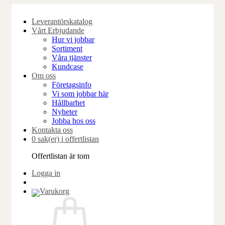
Skip
to
Leverantörskatalog
content
Vårt Erbjudande
Hur vi jobbar
Sortiment
Våra tjänster
Kundcase
Om oss
Företagsinfo
Vi som jobbar här
Hållbarhet
Nyheter
Jobba hos oss
Kontakta oss
0 sak(er) i offertlistan
Offertlistan är tom
Logga in