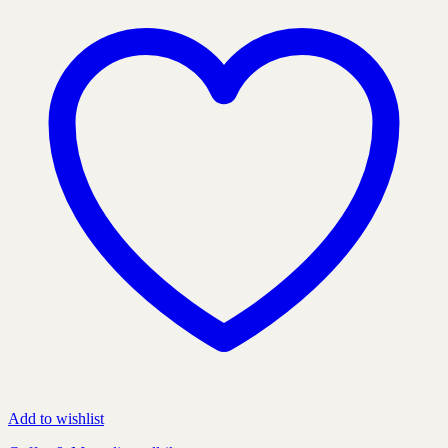
kan
väljas
på
produktens
sida
Add to wishlist