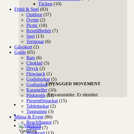
Täcken
(10)
Fritid & Spel
(83)
Outdoor
(37)
Övrigt
(2)
Picnic
(18)
Resetillbehör
(7)
Spel
(13)
Termosar
(6)
Gåvokort
(2)
Godis
(65)
Bars
(6)
Choklad
(3)
Dryck
(2)
Flowpack
(1)
Godisburkar
(5)
UNTAGGED MOVEMENT
Godispåsar
(7)
Karameller
(10)
Ert varumärke. Er identitet.
Påskgodis
(11)
Presentförpackat
(15)
Tablettaskar
(2)
Tuggummi
(3)
Mässa & Event
(86)
Beachflaggor
(7)
Flaggor
(7)
Varukorg
Mässbord
(13)