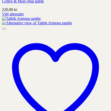
Coffee & More djup tallrik
220,00
kr
Välj alternativ
Denna
produkt
har
alternativ
som
kan
väljas
på
produktens
sida