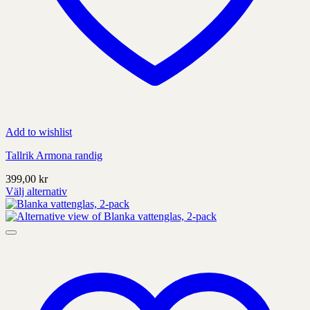
Add to wishlist
Tallrik Armona randig
399,00
kr
Välj alternativ
Denna
produkt
har
alternativ
som
kan
väljas
på
produktens