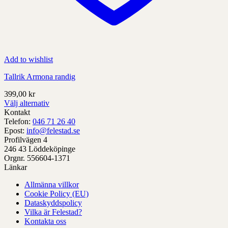
Add to wishlist
Tallrik Armona randig
399,00
kr
Välj alternativ
Denna
Kontakt
produkt
Telefon:
046 71 26 40
har
Epost:
info@felestad.se
alternativ
Profilvägen 4
som
246 43 Löddeköpinge
kan
Orgnr. 556604-1371
väljas
Länkar
på
Allmänna villkor
produktens
Cookie Policy (EU)
sida
Dataskyddspolicy
Vilka är Felestad?
Kontakta oss