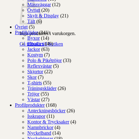
Mässväggar
(12)
Övrigt
(20)
Skylt & Display
(21)
Tält
(6)
Övrigt
(5)
Profilkläder
(341)
Inga produkter i varukorgen.
Byxor
(14)
Hoodies
(40)
Gå tillbaka till butiken
Jackor
(63)
Kostym
(7)
Polo & Pikétröjor
(33)
Reflexvästar
(5)
Skjortor
(22)
Skor
(7)
T-shirts
(55)
Träningskläder
(26)
Tröjor
(55)
Västar
(27)
Profilprodukter
(168)
Anteckningsböcker
(26)
Isskrapor
(11)
Kontor & Trycksaker
(4)
Namnbrickor
(4)
Nyckelband
(14)
Nyckelringar
(18)