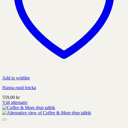
Add to wishlist
Hanna rund bricka
559,00
kr
Välj alternativ
Denna
produkt
har
alternativ
som