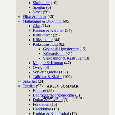
Skulpturer
(10)
Speglar
(6)
Vaser
(56)
Filtar & Plädar
(36)
Matlagning & Dukning
(605)
Glas
(114)
Kannor & Karaffer
(54)
Köksknivar
(29)
Kökstextiler
(44)
Köksutrustning
(82)
Grytor & Ugnsformar
(15)
Köksredskap
(31)
Stekpannor & Kastruller
(18)
Muggar & Koppar
(47)
Övrigt
(3)
Serveringsdelar
(135)
Tallrikar & Skålar
(109)
Säkerhet
(24)
Textiler
(93)
AKTIV SOMMAR
Bäddset
(22)
Badrockar/Morgonrockar
(8)
Med teamet och kunderna
Dukar & Servetter
(3)
Förkläden
(15)
Handdukar
(15)
Kuddar & Kuddfodral
(17)