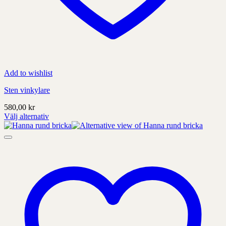
Add to wishlist
Sten vinkylare
580,00
kr
Välj alternativ
Denna
produkt
har
alternativ
som
kan
väljas
på
produktens
sida