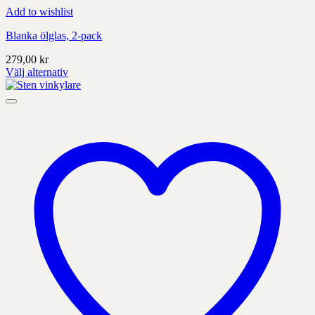
Add to wishlist
Blanka ölglas, 2-pack
279,00
kr
Välj alternativ
Denna
produkt
har
alternativ
som
kan
väljas
på
produktens
sida