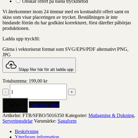
Önskar offert på bästa tryckmetod
Vi återkommer inom 24 timmar med en kostnadsfri offert samt en
skiss som visar placeringen av trycket. Beställningen är inte
bindande förrän du har godkänt korrekturet, först därefter påbörjas
produktionen.
Ladda upp tryckfil:
Gärna i vektoriserat format som SVG/EPS/PDF alternativt PNG,
JPG
Släpp filer här för att ladda upp
Totalsumma:
199,00
kr
Whiskeystenar,
9-
pack
mängd
Lägg till i offert
Artikelnr:
FTB/SFBO/5016350
Kategorier:
Matlagning & Dukning
,
Serveringsdelar
Varumärke:
Sagaform
Beskrivning
Ytterligare information