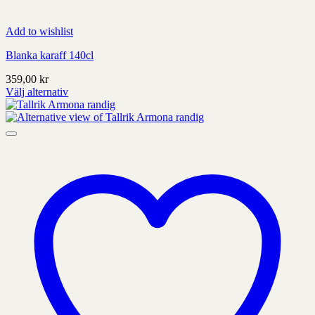
Add to wishlist
Blanka karaff 140cl
359,00
kr
Välj alternativ
Denna
produkt
har
alternativ
som
kan
väljas
på
produktens
sida