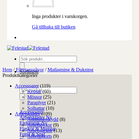
Inga produkter i varukorgen.
Gå tillbaka till butiken
Produktsökning
Hem
/
Företagsgåvor
/
Matlagning & Dukning
Sortiment
Produktkategorier
Accessoarer
(119)
Produktsökning
Kepsar
(60)
Mössor
(25)
Paraplyer
(21)
Solhattar
(10)
Accessoarer
Arbetskläder
(109)
Arbetskläder
Andningsskydd
(8)
Elektronik
Arbetsbyxor
(9)
Flaskor & Muggar
Arbetsjackor
(13)
Fritid & Spel
Arbetsshorts
(9)