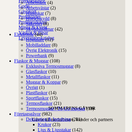
Företagsgåvor
Arbetsskor
(4)
Godis
Arbetsvästar
(2)
Gåvokort
Handskar
(7)
Profilkläder
Hörselskydd
(8)
Profilprodukter
Säkerhet
(8)
Mässa & Event
Skyddshjälmar
(42)
Väskor & Påsar
Elektronik
(44)
Leverantörskatalog
Högtalare
(12)
Mobilladdare
(8)
Övrig Elektronik
(15)
Powerbank
(9)
Flaskor & Muggar
(108)
Exklusiva Termosmuggar
(8)
Glasflaskor
(10)
Metallflaskor
(11)
Muggar & Koppar
(9)
Övrigt
(1)
Plastflaskor
(14)
Sportflaskor
(15)
Termosflaskor
(21)
SOMMARENS GÅVOR
Termosmuggar / To-Go muggar
(19)
Företagsgåvor
(982)
Dekoration & Inredning
(281)
Gåvor till medarbetare, kunder och partners
Krukor
(23)
Ljus & Ljusstakar
(142)