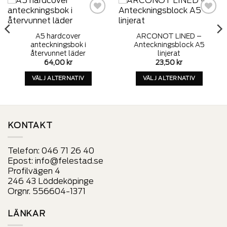
Add to
Add to
wishlist
wishlist
A5 hardcover
ARCONOT LINED –
anteckningsbok i
Anteckningsblock A5
återvunnet läder
linjerat
64,00
kr
23,50
kr
VÄLJ ALTERNATIV
VÄLJ ALTERNATIV
Denna
Denna
produkt
produkt
har
har
alternativ
alternativ
KONTAKT
som
som
kan
kan
Telefon:
046 71 26 40
väljas
väljas
Epost:
info@felestad.se
på
på
Profilvägen 4
produktens
produktens
246 43 Löddeköpinge
sida
sida
Orgnr. 556604-1371
LÄNKAR