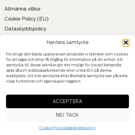
Allmänna villkor
Cookie Policy (EU)
Dataskyddspolicy
Vilka är Felestad?
Hantera samtycke
Kontakta oss
För att ge den bästa upplevelsen använder vi tekniker som cookies
för att lagra och/eller få tillgång till information på din enhet. Att
CERTIFIKAT & VERIFIERINGAR
samtycka till dessa tekniker gör det möjligt för oss att behandla
data såsom webbläsarbeteende eller unika ID:n på denna
webbplats. Att inte samtycka eller återkalla samtycke kan påverka
vissa funktioner och egenskaper negativt.
HÄNG MED IN I VÅR VÄRLD
ACCEPTERA
NEJ TACK
Cookie Policy
Dataskyddspolicy
Copyright ©2025 Felestad Trading AB | All Rights Reserved.