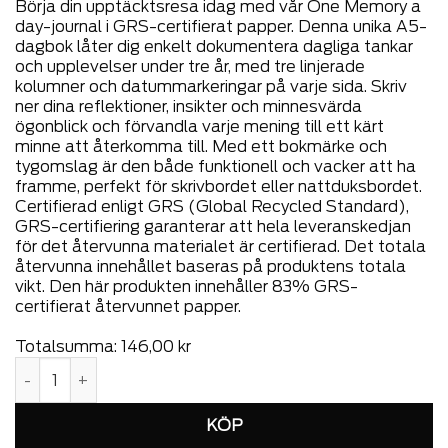
Börja din upptäcktsresa idag med vår One Memory a
day-journal i GRS-certifierat papper. Denna unika A5-
dagbok låter dig enkelt dokumentera dagliga tankar
och upplevelser under tre år, med tre linjerade
kolumner och datummarkeringar på varje sida. Skriv
ner dina reflektioner, insikter och minnesvärda
ögonblick och förvandla varje mening till ett kärt
minne att återkomma till. Med ett bokmärke och
tygomslag är den både funktionell och vacker att ha
framme, perfekt för skrivbordet eller nattduksbordet.
Certifierad enligt GRS (Global Recycled Standard),
GRS-certifiering garanterar att hela leveranskedjan
för det återvunna materialet är certifierad. Det totala
återvunna innehållet baseras på produktens totala
vikt. Den här produkten innehåller 83% GRS-
certifierat återvunnet papper.
Totalsumma:
146,00
kr
VINGA One memory a day GRS certifierat papper journal mä