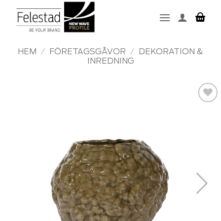
Skip
to
content
HEM
/
FÖRETAGSGÅVOR
/
DEKORATION &
INREDNING
Add to
wishlist