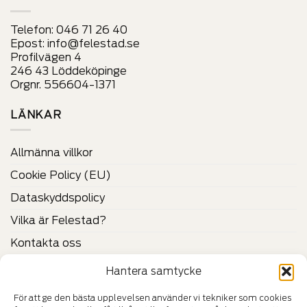
kan
kan
väljas
väljas
Telefon:
046 71 26 40
på
på
Epost:
info@felestad.se
produktens
produktens
Profilvägen 4
sida
sida
246 43 Löddeköpinge
Orgnr. 556604-1371
LÄNKAR
Allmänna villkor
Cookie Policy (EU)
Dataskyddspolicy
Vilka är Felestad?
Kontakta oss
Hantera samtycke
CERTIFIKAT & VERIFIERINGAR
För att ge den bästa upplevelsen använder vi tekniker som cookies