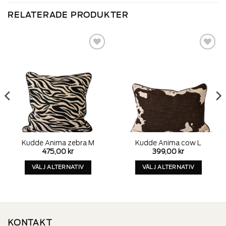
RELATERADE PRODUKTER
Add to
Add to
wishlist
wishlist
Kudde Anima zebra M
Kudde Anima cow L
475,00
kr
399,00
kr
VÄLJ ALTERNATIV
VÄLJ ALTERNATIV
Denna
Denna
produkt
produkt
har
har
alternativ
alternativ
som
som
KONTAKT