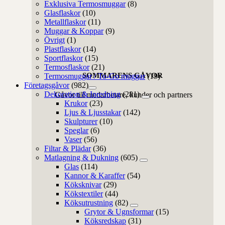
Exklusiva Termosmuggar
(8)
Glasflaskor
(10)
Metallflaskor
(11)
Muggar & Koppar
(9)
Övrigt
(1)
Plastflaskor
(14)
Sportflaskor
(15)
Termosflaskor
(21)
SOMMARENS GÅVOR
Termosmuggar / To-Go muggar
(19)
Företagsgåvor
(982)
Dekoration & Inredning
(281)
Gåvor till medarbetare, kunder och partners
Krukor
(23)
Ljus & Ljusstakar
(142)
Skulpturer
(10)
Speglar
(6)
Vaser
(56)
Filtar & Plädar
(36)
Matlagning & Dukning
(605)
Glas
(114)
Kannor & Karaffer
(54)
Köksknivar
(29)
Kökstextiler
(44)
Köksutrustning
(82)
Grytor & Ugnsformar
(15)
Köksredskap
(31)