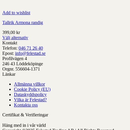
Add to wishlist
Tallrik Armona randig
399,00
kr
Välj alternativ
Denna
Kontakt
produkt
Telefon:
046 71 26 40
har
Epost:
info@felestad.se
alternativ
Profilvägen 4
som
246 43 Löddeköpinge
kan
Orgnr. 556604-1371
väljas
Länkar
på
Allmänna villkor
produktens
Cookie Policy (EU)
sida
Dataskyddspolicy
Vilka är Felestad?
Kontakta oss
Certifikat & Verifieringar
Häng med in i vår värld