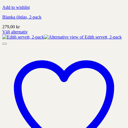
Add to wishlist
Blanka ölglas, 2-pack
279,00
kr
Välj alternativ
Denna
produkt
har
alternativ
som
kan
väljas
på
produktens
sida