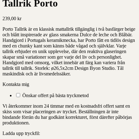
Tallrik Porto
239,00
kr
Porto Tallrik är en klassisk mattallrik tillgänglig i två basfärger beige
och blått inspirerade av glass smakerna Dulce de leche och Blåbär.
Handgjord i Portugals keramikmecka, har Porto fått en tidlös design
med en chunky kant som känns både vågad och självklar. Varje
tallrik erbjuder en unik upplevelse, där den reaktiva glaseringen
skapar små variationer som ger varje del liv och personlighet.
Handgjord med omsorg, vilket innebär att färg kan variera från
tallrik till tallrik. Storlek: ø26,5x2cm Design Byon Studio. Tål
maskindisk och är livsmedelssäker.
Kontakta mig
Önskar offert på bästa tryckmetod
Vi återkommer inom 24 timmar med en kostnadsfri offert samt en
skiss som visar placeringen av trycket. Beställningen är inte
bindande förrän du har godkänt korrekturet, först därefter påbörjas
produktionen.
Ladda upp tryckfil: