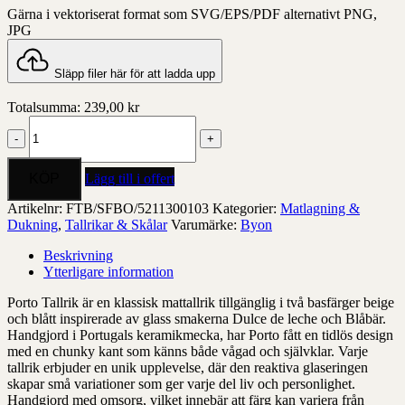
Gärna i vektoriserat format som SVG/EPS/PDF alternativt PNG,
JPG
Släpp filer här för att ladda upp
Totalsumma:
239,00
kr
Tallrik
Porto
mängd
Lägg till i offert
Artikelnr:
FTB/SFBO/5211300103
Kategorier:
Matlagning &
Dukning
,
Tallrikar & Skålar
Varumärke:
Byon
Beskrivning
Ytterligare information
Porto Tallrik är en klassisk mattallrik tillgänglig i två basfärger beige
och blått inspirerade av glass smakerna Dulce de leche och Blåbär.
Handgjord i Portugals keramikmecka, har Porto fått en tidlös design
med en chunky kant som känns både vågad och självklar. Varje
tallrik erbjuder en unik upplevelse, där den reaktiva glaseringen
skapar små variationer som ger varje del liv och personlighet.
Handgjord med omsorg, vilket innebär att färg kan variera från