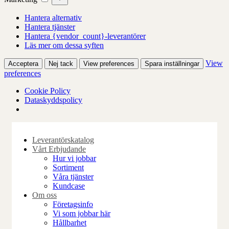
Hantera alternativ
Hantera tjänster
Hantera {vendor_count}-leverantörer
Läs mer om dessa syften
View
Acceptera
Nej tack
View preferences
Spara inställningar
preferences
Cookie Policy
Dataskyddspolicy
Skip
to
Leverantörskatalog
content
Vårt Erbjudande
Hur vi jobbar
Sortiment
Våra tjänster
Kundcase
Om oss
Företagsinfo
Vi som jobbar här
Hållbarhet