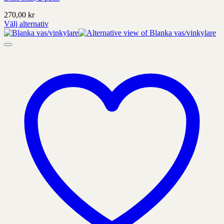
270,00
kr
Välj alternativ
Denna
produkt
har
alternativ
som
kan
väljas
på
produktens
sida