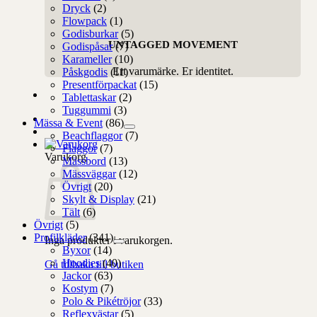
Dryck
(2)
Flowpack
(1)
Godisburkar
(5)
UNTAGGED MOVEMENT
Godispåsar
(7)
Karameller
(10)
Ert varumärke. Er identitet.
Påskgodis
(11)
Presentförpackat
(15)
Tablettaskar
(2)
Tuggummi
(3)
Mässa & Event
(86)
Beachflaggor
(7)
Flaggor
(7)
Varukorg
Mässbord
(13)
Mässväggar
(12)
Övrigt
(20)
Skylt & Display
(21)
Tält
(6)
Övrigt
(5)
Profilkläder
(341)
Inga produkter i varukorgen.
Byxor
(14)
Hoodies
(40)
Gå tillbaka till butiken
Jackor
(63)
Kostym
(7)
Polo & Pikétröjor
(33)
Reflexvästar
(5)