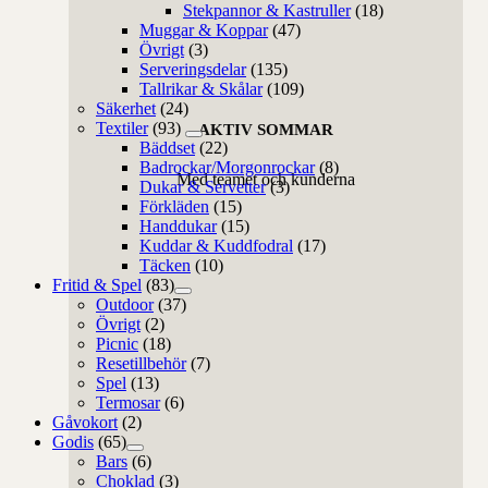
Stekpannor & Kastruller
(18)
Muggar & Koppar
(47)
Övrigt
(3)
Serveringsdelar
(135)
Tallrikar & Skålar
(109)
Säkerhet
(24)
Textiler
(93)
AKTIV SOMMAR
Bäddset
(22)
Badrockar/Morgonrockar
(8)
Med teamet och kunderna
Dukar & Servetter
(3)
Förkläden
(15)
Handdukar
(15)
Kuddar & Kuddfodral
(17)
Täcken
(10)
Fritid & Spel
(83)
Outdoor
(37)
Övrigt
(2)
Picnic
(18)
Resetillbehör
(7)
Spel
(13)
Termosar
(6)
Gåvokort
(2)
Godis
(65)
Bars
(6)
Choklad
(3)