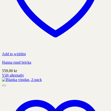
Add to wishlist
Hanna rund bricka
559,00
kr
Välj alternativ
Denna
produkt
har
alternativ
som
kan
väljas
på