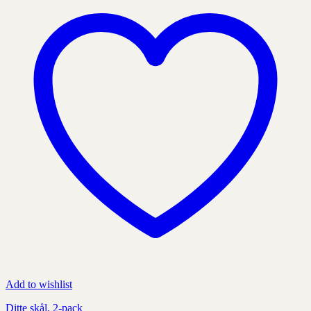
som
kan
väljas
på
produktens
sida
Add to wishlist
Ditte skål, 2-pack