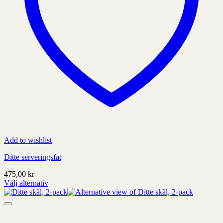
Add to wishlist
Ditte serveringsfat
475,00
kr
Välj alternativ
Denna
produkt
har
alternativ