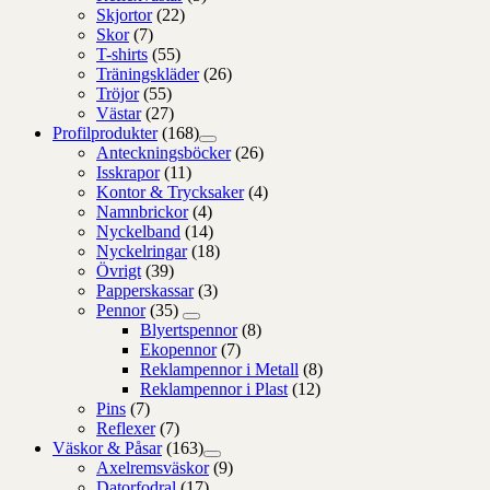
Skjortor
(22)
Skor
(7)
T-shirts
(55)
Träningskläder
(26)
Tröjor
(55)
Västar
(27)
Profilprodukter
(168)
Anteckningsböcker
(26)
Isskrapor
(11)
Kontor & Trycksaker
(4)
Namnbrickor
(4)
Nyckelband
(14)
Nyckelringar
(18)
Övrigt
(39)
Papperskassar
(3)
Pennor
(35)
Blyertspennor
(8)
Ekopennor
(7)
Reklampennor i Metall
(8)
Reklampennor i Plast
(12)
Pins
(7)
Reflexer
(7)
Väskor & Påsar
(163)
Axelremsväskor
(9)
Datorfodral
(17)