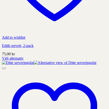
Add to wishlist
Edith servett, 2-pack
75,00
kr
Välj alternativ
Denna
produkt
har
alternativ
som
kan
väljas
på
produktens
sida