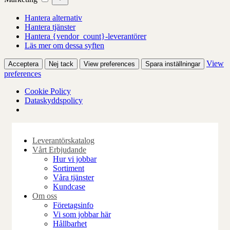
Hantera alternativ
Hantera tjänster
Hantera {vendor_count}-leverantörer
Läs mer om dessa syften
View
Acceptera
Nej tack
View preferences
Spara inställningar
preferences
Cookie Policy
Dataskyddspolicy
Skip
to
Leverantörskatalog
content
Vårt Erbjudande
Hur vi jobbar
Sortiment
Våra tjänster
Kundcase
Om oss
Företagsinfo
Vi som jobbar här
Hållbarhet