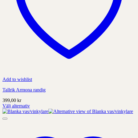
Add to wishlist
Tallrik Armona randig
399,00
kr
Välj alternativ
Denna
produkt
har
alternativ
som