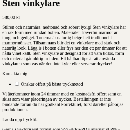
Sten vinkylare
580,00
kr
Stilren och naturnära, nedtonad och sobert lyxig! Sten vinkylare har
en rak form med rundad botten. Materialet Travertin-marmor är
tungt och gediget. Tonerna är naturlig beige i ett traditionellt
marmormönster. Tillsammans blir det en vinkylare med stark och
naturlig look. Lägg is i botten eller frys ner den ett par timmar för att
hålla vinet kallt. Sten vinkylare är designad för att vara tidlös, form
och material går aldrig ur tiden. Ett hållbart tips är att använda
vinkylaren som vas när den inte kyler eller serverar drycker!
Kontakta mig
Önskar offert på bästa tryckmetod
Vi återkommer inom 24 timmar med en kostnadsfri offert samt en
skiss som visar placeringen av trycket. Beställningen är inte
bindande förrän du har godkänt korrekturet, först därefter påbörjas
produktionen.
Ladda upp tryckfil:
Gärna i vektoriserat format som SVG/EPS/PDF alternativt PNG,