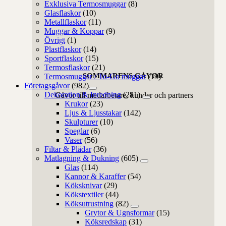
Exklusiva Termosmuggar
(8)
Glasflaskor
(10)
Metallflaskor
(11)
Muggar & Koppar
(9)
Övrigt
(1)
Plastflaskor
(14)
Sportflaskor
(15)
Termosflaskor
(21)
SOMMARENS GÅVOR
Termosmuggar / To-Go muggar
(19)
Företagsgåvor
(982)
Dekoration & Inredning
(281)
Gåvor till medarbetare, kunder och partners
Krukor
(23)
Ljus & Ljusstakar
(142)
Skulpturer
(10)
Speglar
(6)
Vaser
(56)
Filtar & Plädar
(36)
Matlagning & Dukning
(605)
Glas
(114)
Kannor & Karaffer
(54)
Köksknivar
(29)
Kökstextiler
(44)
Köksutrustning
(82)
Grytor & Ugnsformar
(15)
Köksredskap
(31)