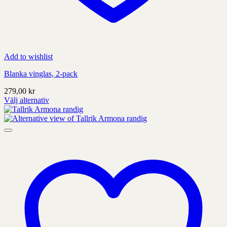
Add to wishlist
Blanka vinglas, 2-pack
279,00
kr
Välj alternativ
Denna
produkt
har
alternativ
som
kan
väljas
på
produktens
sida