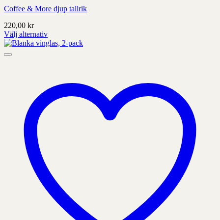
Coffee & More djup tallrik
220,00
kr
Välj alternativ
Denna
produkt
har
alternativ
som
kan
väljas
på
produktens
sida