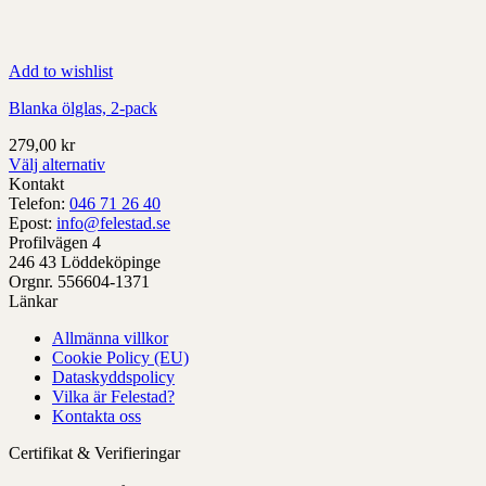
Add to wishlist
Blanka ölglas, 2-pack
279,00
kr
Välj alternativ
Denna
Kontakt
produkt
Telefon:
046 71 26 40
har
Epost:
info@felestad.se
alternativ
Profilvägen 4
som
246 43 Löddeköpinge
kan
Orgnr. 556604-1371
väljas
Länkar
på
Allmänna villkor
produktens
Cookie Policy (EU)
sida
Dataskyddspolicy
Vilka är Felestad?
Kontakta oss
Certifikat & Verifieringar