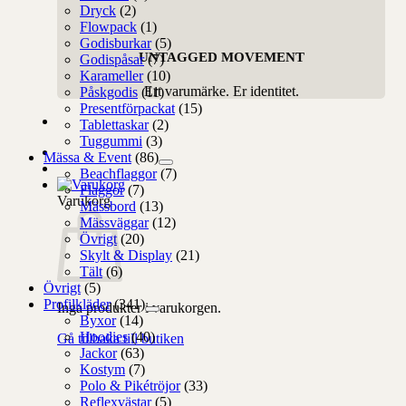
Dryck
(2)
Flowpack
(1)
Godisburkar
(5)
UNTAGGED MOVEMENT
Godispåsar
(7)
Karameller
(10)
Ert varumärke. Er identitet.
Påskgodis
(11)
Presentförpackat
(15)
Tablettaskar
(2)
Tuggummi
(3)
Mässa & Event
(86)
Beachflaggor
(7)
Flaggor
(7)
Varukorg
Mässbord
(13)
Mässväggar
(12)
Övrigt
(20)
Skylt & Display
(21)
Tält
(6)
Övrigt
(5)
Profilkläder
(341)
Inga produkter i varukorgen.
Byxor
(14)
Hoodies
(40)
Gå tillbaka till butiken
Jackor
(63)
Kostym
(7)
Polo & Pikétröjor
(33)
Reflexvästar
(5)