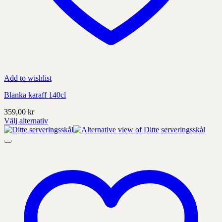
Add to wishlist
Blanka karaff 140cl
359,00
kr
Välj alternativ
Denna
produkt
har
alternativ
som
kan
väljas
på
produktens
sida