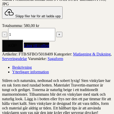
JPG
Släpp filer här för att ladda upp
Totalsumma:
580,00
kr
Sten
vinkylare
mängd
Lägg till i offert
Artikelnr:
FTB/SFBO/5018409
Kategorier:
Matlagning & Dukning
,
Serveringsdelar
Varumärke:
Sagaform
Beskrivning
Ytterligare information
Stilren och naturnära, nedtonad och sobert lyxig! Sten vinkylare har
en rak form med rundad botten. Materialet Travertin-marmor är
tungt och gediget. Tonerna är naturlig beige i ett traditionellt
marmormönster. Tillsammans blir det en vinkylare med stark och
naturlig look. Lägg is i botten eller frys ner den ett par timmar för att
hålla vinet kallt. Sten vinkylare är designad för att vara tidlös, form
och material går aldrig ur tiden. Ett hållbart tips är att använda
vinkylaren som vas när den inte kyler eller serverar drycker!