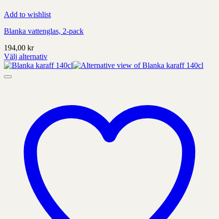
Add to wishlist
Blanka vattenglas, 2-pack
194,00
kr
Välj alternativ
Denna
produkt
har
alternativ
som
kan
väljas
på
produktens
sida