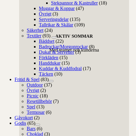
Stekpannor & Kastruller
(18)
Muggar & Koppar
(47)
Övrigt
(3)
Serveringsdelar
(135)
Tallrikar & Skålar
(109)
Säkerhet
(24)
Textiler
(93)
AKTIV SOMMAR
Bäddset
(22)
Badrockar/Morgonrockar
(8)
Med teamet och kunderna
Dukar & Servetter
(3)
Förkläden
(15)
Handdukar
(15)
Kuddar & Kuddfodral
(17)
Täcken
(10)
Fritid & Spel
(83)
Outdoor
(37)
Övrigt
(2)
Picnic
(18)
Resetillbehör
(7)
Spel
(13)
Termosar
(6)
Gåvokort
(2)
Godis
(65)
Bars
(6)
Choklad
(3)