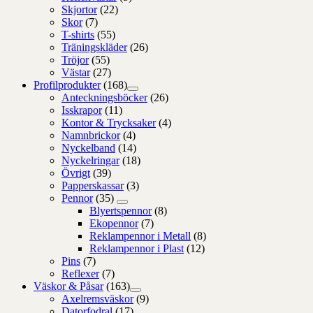
Skjortor
(22)
Skor
(7)
T-shirts
(55)
Träningskläder
(26)
Tröjor
(55)
Västar
(27)
Profilprodukter
(168)
Anteckningsböcker
(26)
Isskrapor
(11)
Kontor & Trycksaker
(4)
Namnbrickor
(4)
Nyckelband
(14)
Nyckelringar
(18)
Övrigt
(39)
Papperskassar
(3)
Pennor
(35)
Blyertspennor
(8)
Ekopennor
(7)
Reklampennor i Metall
(8)
Reklampennor i Plast
(12)
Pins
(7)
Reflexer
(7)
Väskor & Påsar
(163)
Axelremsväskor
(9)
Datorfodral
(17)