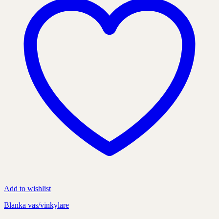
kan
väljas
på
produktens
sida
Add to wishlist
Blanka vas/vinkylare