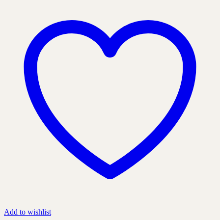
som
kan
väljas
på
produktens
sida
Add to wishlist