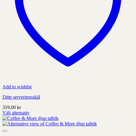
Add to wishlist
Ditte serveringsskål
319,00
kr
Välj alternativ
Denna
produkt
har
alternativ